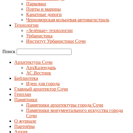
Парковки
Порты и марины
Канатные дороги
Черноморская кольцевая автомагистраль
Технологии
«Зелёные» технологии
Урбанистика
Институт Урбанистики Сочи
Поиск
Архитектура Сочи
АрхКалендарь
АС.Вестник
Библиотека
Идеи для города
Главный архитектор Сочи
Генплан
Памятники
Памятники архитектуры города Сочи
Памятники монументального искусства города
Сочи
О журнале
Партнёры
Архив