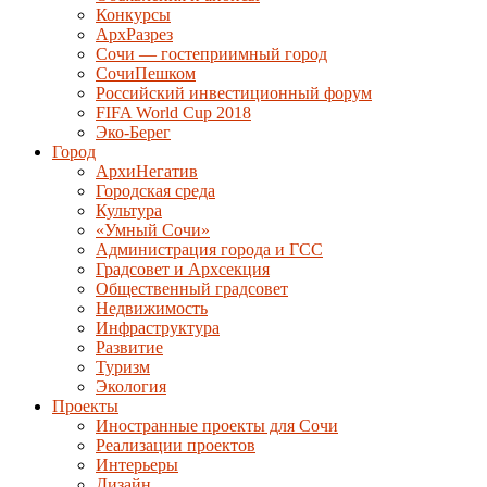
Конкурсы
АрхРазрез
Сочи — гостеприимный город
СочиПешком
Российский инвестиционный форум
FIFA World Cup 2018
Эко-Берег
Город
АрхиНегатив
Городская среда
Культура
«Умный Сочи»
Администрация города и ГСС
Градсовет и Архсекция
Общественный градсовет
Недвижимость
Инфраструктура
Развитие
Туризм
Экология
Проекты
Иностранные проекты для Сочи
Реализации проектов
Интерьеры
Дизайн