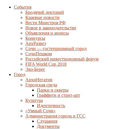
События
Бродячий лекторий
Краевые новости
Вести Минстроя РФ
Новое в законодательстве
Объявления и анонсы
Конкурсы
АрхРазрез
Сочи — гостеприимный город
СочиПешком
Российский инвестиционный форум
FIFA World Cup 2018
Эко-Берег
Город
АрхиНегатив
Городская среда
Парки и скверы
Граффити и стрит-арт
Культура
Идентичность
«Умный Сочи»
Администрация города и ГСС
Слушания
Документы