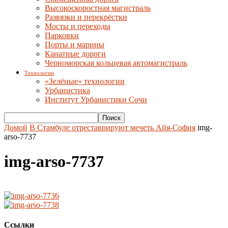
Высокоскоростная магистраль
Развязки и перекрёстки
Мосты и переходы
Парковки
Порты и марины
Канатные дороги
Черноморская кольцевая автомагистраль
Технологии
«Зелёные» технологии
Урбанистика
Институт Урбанистики Сочи
Домой
В Стамбуле отреставрируют мечеть Айя-София
img-
arso-7737
img-arso-7737
Ссылки