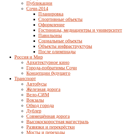
Публикации
Сочи-2014
Планировка
Спортивные объекты
Оформление
Гостиницы, медиацентры и университет
Павильоны
Социальные объекты
Объекты инфраструктуры
После олимпиады
Россия и Мир
Архитектурное кино
Города-побратимы Сочи
Концепции будущего
Транспорт
Автобусы
Железная дорога
Вело-СИМ
Вокзалы
Обход города
Дублер
Совмещённая дорога
Высокоскоростная магистраль
Развязки и перекрёстки
Мосты и переходы