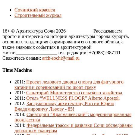
Сочинский краевед
Строительный журнал
16+ © Архитектура Сочи 2026___________ Рассказываем
просто и интересно об истории архитектуры города курорта,
основных тенденциях формирования его нового облика, а
также знаковых событиях в архитектурной
жизни_________________ тел. редакции: +7(988)2387111
Свяжитесь с нами:
arch-sochi@mail.ru
Time Machine
2011
:
Проект ледового дворца спорта для фигурного
катания и соревнований по шорт-треку
2011
:
Санаторий Министерства сельского хозяйства
2011
:
Отель “WELLNESS FLOOR” Alberto Apostoli
2012
:
Заслуженному архитектору России Юрию
Владимировичу Львову - 85!
2014
:
Санаторий "Красмашевский": модернизированная
неоклассика
2014
:
Федеральные трассы и развязки Сочи обследованы
дорожным сканером