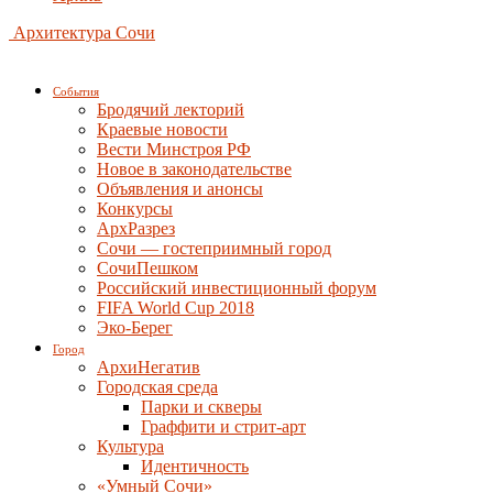
Архитектура Сочи
События
Бродячий лекторий
Краевые новости
Вести Минстроя РФ
Новое в законодательстве
Объявления и анонсы
Конкурсы
АрхРазрез
Сочи — гостеприимный город
СочиПешком
Российский инвестиционный форум
FIFA World Cup 2018
Эко-Берег
Город
АрхиНегатив
Городская среда
Парки и скверы
Граффити и стрит-арт
Культура
Идентичность
«Умный Сочи»