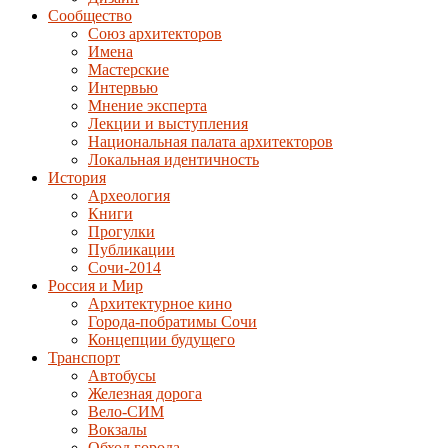
Сообщество
Союз архитекторов
Имена
Мастерские
Интервью
Мнение эксперта
Лекции и выступления
Национальная палата архитекторов
Локальная идентичность
История
Археология
Книги
Прогулки
Публикации
Сочи-2014
Россия и Мир
Архитектурное кино
Города-побратимы Сочи
Концепции будущего
Транспорт
Автобусы
Железная дорога
Вело-СИМ
Вокзалы
Обход города