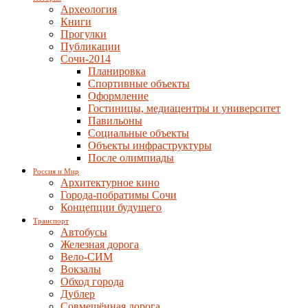
Археология
Книги
Прогулки
Публикации
Сочи-2014
Планировка
Спортивные объекты
Оформление
Гостиницы, медиацентры и университет
Павильоны
Социальные объекты
Объекты инфраструктуры
После олимпиады
Россия и Мир
Архитектурное кино
Города-побратимы Сочи
Концепции будущего
Транспорт
Автобусы
Железная дорога
Вело-СИМ
Вокзалы
Обход города
Дублер
Совмещённая дорога