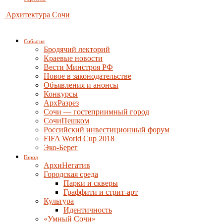
Архитектура Сочи
События
Бродячий лекторий
Краевые новости
Вести Минстроя РФ
Новое в законодательстве
Объявления и анонсы
Конкурсы
АрхРазрез
Сочи — гостеприимный город
СочиПешком
Российский инвестиционный форум
FIFA World Cup 2018
Эко-Берег
Город
АрхиНегатив
Городская среда
Парки и скверы
Граффити и стрит-арт
Культура
Идентичность
«Умный Сочи»