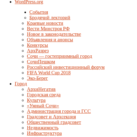
WordPress.org
События
Бродячий лекторий
Краевые новости
Вести Минстроя РФ
Новое в законодательстве
Объявления и анонсы
Конкурсы
АрхРазрез
Сочи — гостеприимный город
СочиПешком
Российский инвестиционный форум
FIFA World Cup 2018
Эко-Берег
Город
АрхиНегатив
Городская среда
Культура
«Умный Сочи»
Администрация города и ГСС
Градсовет и Архсекция
Общественный градсовет
Недвижимость
Инфраструктура