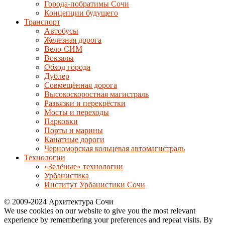
Города-побратимы Сочи
Концепции будущего
Транспорт
Автобусы
Железная дорога
Вело-СИМ
Вокзалы
Обход города
Дублер
Совмещённая дорога
Высокоскоростная магистраль
Развязки и перекрёстки
Мосты и переходы
Парковки
Порты и марины
Канатные дороги
Черноморская кольцевая автомагистраль
Технологии
«Зелёные» технологии
Урбанистика
Институт Урбанистики Сочи
© 2009-2024 Архитектура Сочи
We use cookies on our website to give you the most relevant
experience by remembering your preferences and repeat visits. By