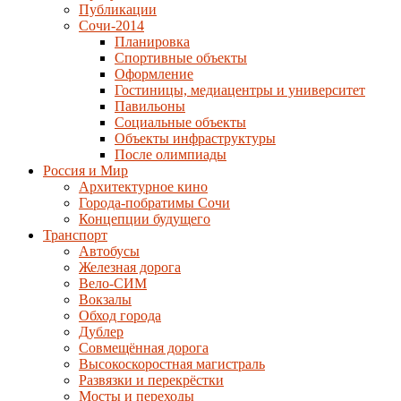
Публикации
Сочи-2014
Планировка
Спортивные объекты
Оформление
Гостиницы, медиацентры и университет
Павильоны
Социальные объекты
Объекты инфраструктуры
После олимпиады
Россия и Мир
Архитектурное кино
Города-побратимы Сочи
Концепции будущего
Транспорт
Автобусы
Железная дорога
Вело-СИМ
Вокзалы
Обход города
Дублер
Совмещённая дорога
Высокоскоростная магистраль
Развязки и перекрёстки
Мосты и переходы