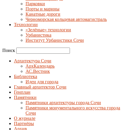
Парковки
Порты и марины
Канатные дороги
Черноморская кольцевая автомагистраль
Технологии
«Зелёные» технологии
Урбанистика
Институт Урбанистики Сочи
Поиск
Архитектура Сочи
АрхКалендарь
АС.Вестник
Библиотека
Идеи для города
Главный архитектор Сочи
Генплан
Памятники
Памятники архитектуры города Сочи
Памятники монументального искусства города
Сочи
О журнале
Партнёры
Архив