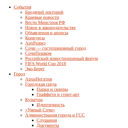
События
Бродячий лекторий
Краевые новости
Вести Минстроя РФ
Новое в законодательстве
Объявления и анонсы
Конкурсы
АрхРазрез
Сочи — гостеприимный город
СочиПешком
Российский инвестиционный форум
FIFA World Cup 2018
Эко-Берег
Город
АрхиНегатив
Городская среда
Парки и скверы
Граффити и стрит-арт
Культура
Идентичность
«Умный Сочи»
Администрация города и ГСС
Слушания
Документы