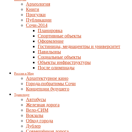
Археология
Книги
Прогулки
Публикации
Сочи-2014
Планировка
Спортивные объекты
Оформление
Гостиницы, медиацентры и университет
Павильоны
Социальные объекты
Объекты инфраструктуры
После олимпиады
Россия и Мир
Архитектурное кино
Города-побратимы Сочи
Концепции будущего
Транспорт
Автобусы
Железная дорога
Вело-СИМ
Вокзалы
Обход города
Дублер
Совмещённая дорога