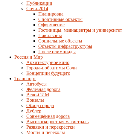
Публикации
Сочи-2014
Планировка
Спортивные объекты
Оформление
Гостиницы, медиацентры и университет
Павильоны
Социальные объекты
Объекты инфраструктуры
После олимпиады
Россия и Мир
Архитектурное кино
Города-побратимы Сочи
Концепции будущего
Транспорт
Автобусы
Железная дорога
Вело-СИМ
Вокзалы
Обход города
Дублер
Совмещённая дорога
Высокоскоростная магистраль
Развязки и перекрёстки
Мосты и переходы