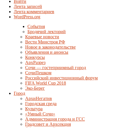
Войти
Лента записей
Лента комментариев
WordPress.org
События
Бродячий лекторий
Краевые новости
Вести Минстроя РФ
Новое в законодательстве
Объявления и анонсы
Конкурсы
АрхРазрез
Сочи — гостеприимный город
СочиПешком
Российский инвестиционный форум
FIFA World Cup 2018
Эко-Берег
Город
АрхиНегатив
Городская среда
Культура
«Умный Сочи»
Администрация города и ГСС
Градсовет и Архсекция