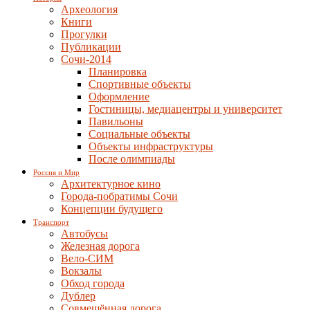
Археология
Книги
Прогулки
Публикации
Сочи-2014
Планировка
Спортивные объекты
Оформление
Гостиницы, медиацентры и университет
Павильоны
Социальные объекты
Объекты инфраструктуры
После олимпиады
Россия и Мир
Архитектурное кино
Города-побратимы Сочи
Концепции будущего
Транспорт
Автобусы
Железная дорога
Вело-СИМ
Вокзалы
Обход города
Дублер
Совмещённая дорога