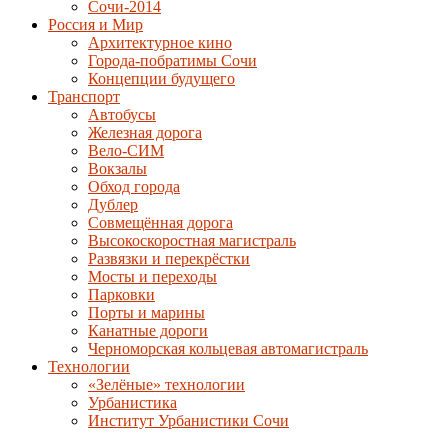
Сочи-2014
Россия и Мир
Архитектурное кино
Города-побратимы Сочи
Концепции будущего
Транспорт
Автобусы
Железная дорога
Вело-СИМ
Вокзалы
Обход города
Дублер
Совмещённая дорога
Высокоскоростная магистраль
Развязки и перекрёстки
Мосты и переходы
Парковки
Порты и марины
Канатные дороги
Черноморская кольцевая автомагистраль
Технологии
«Зелёные» технологии
Урбанистика
Институт Урбанистики Сочи