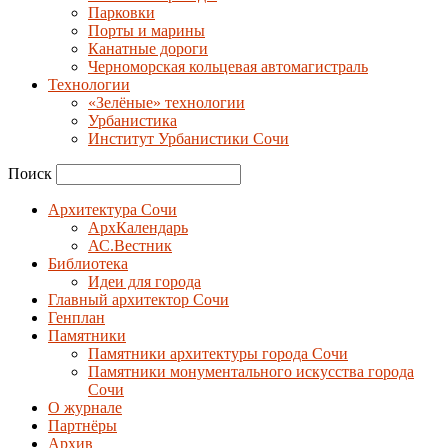
Парковки
Порты и марины
Канатные дороги
Черноморская кольцевая автомагистраль
Технологии
«Зелёные» технологии
Урбанистика
Институт Урбанистики Сочи
Поиск
Архитектура Сочи
АрхКалендарь
АС.Вестник
Библиотека
Идеи для города
Главный архитектор Сочи
Генплан
Памятники
Памятники архитектуры города Сочи
Памятники монументального искусства города
Сочи
О журнале
Партнёры
Архив