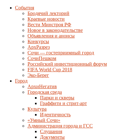
События
Бродячий лекторий
Краевые новости
Вести Минстроя РФ
Новое в законодательстве
Объявления и анонсы
Конкурсы
АрхРазрез
Сочи — гостеприимный город
СочиПешком
Российский инвестиционный форум
FIFA World Cup 2018
Эко-Берег
Город
АрхиНегатив
Городская среда
Парки и скверы
Граффити и стрит-арт
Культура
Идентичность
«Умный Сочи»
Администрация города и ГСС
Слушания
Документы