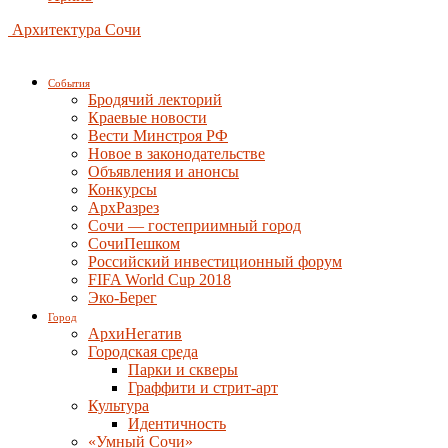
Архитектура Сочи
События
Бродячий лекторий
Краевые новости
Вести Минстроя РФ
Новое в законодательстве
Объявления и анонсы
Конкурсы
АрхРазрез
Сочи — гостеприимный город
СочиПешком
Российский инвестиционный форум
FIFA World Cup 2018
Эко-Берег
Город
АрхиНегатив
Городская среда
Парки и скверы
Граффити и стрит-арт
Культура
Идентичность
«Умный Сочи»