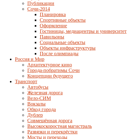
Публикации
Сочи-2014
Планировка
Спортивные объекты
Оформление
Гостиницы, медиацентры и университет
Павильоны
Социальные объекты
Объекты инфраструктуры
После олимпиады
Россия и Мир
Архитектурное кино
Города-побратимы Сочи
Концепции будущего
Транспорт
Автобусы
Железная дорога
Вело-СИМ
Вокзалы
Обход города
Дублер
Совмещённая дорога
Высокоскоростная магистраль
Развязки и перекрёстки
Мосты и переходы