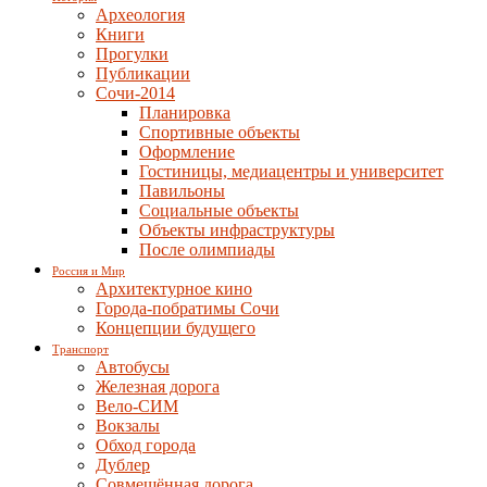
Археология
Книги
Прогулки
Публикации
Сочи-2014
Планировка
Спортивные объекты
Оформление
Гостиницы, медиацентры и университет
Павильоны
Социальные объекты
Объекты инфраструктуры
После олимпиады
Россия и Мир
Архитектурное кино
Города-побратимы Сочи
Концепции будущего
Транспорт
Автобусы
Железная дорога
Вело-СИМ
Вокзалы
Обход города
Дублер
Совмещённая дорога