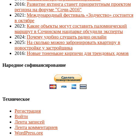
2016
:
Развитие яхтинга станет приоритетным проектом
региона на форуме "Сочи-2016"
2021
:
Международный фестиваль «Зодчество» состоится
в октябре
2023
:
Какие объекты могут составить паломнический
маршрут в Сочинском нацпарке обсудили эксперты
2024
:
Почему удобно слушать радио онлайн
2025
:
На сколько можно забронировать квартиру в
новостройке у застройщика
2016
:
Новые тоненькие кирпичи для трендовых домов
Народное софинансирование
Техническое
Регистрация
Войти
Лента записей
Лента комментариев
WordPress.org