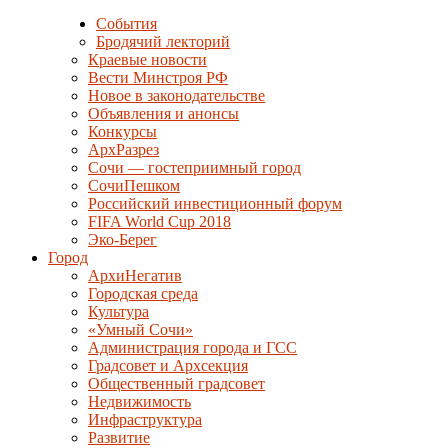
События
Бродячий лекторий
Краевые новости
Вести Минстроя РФ
Новое в законодательстве
Объявления и анонсы
Конкурсы
АрхРазрез
Сочи — гостеприимный город
СочиПешком
Российский инвестиционный форум
FIFA World Cup 2018
Эко-Берег
Город
АрхиНегатив
Городская среда
Культура
«Умный Сочи»
Администрация города и ГСС
Градсовет и Архсекция
Общественный градсовет
Недвижимость
Инфраструктура
Развитие