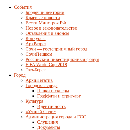
События
Бродячий лекторий
Краевые новости
Вести Минстроя РФ
Новое в законодательстве
Объявления и анонсы
Конкурсы
АрхРазрез
Сочи — гостеприимный город
СочиПешком
Российский инвестиционный форум
FIFA World Cup 2018
Эко-Берег
Город
АрхиНегатив
Городская среда
Парки и скверы
Граффити и стрит-арт
Культура
Идентичность
«Умный Сочи»
Администрация города и ГСС
Слушания
Документы