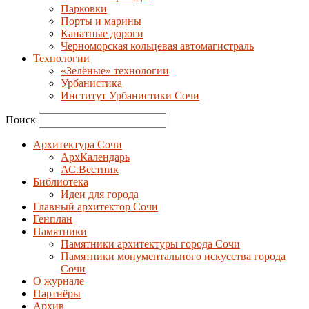
Парковки
Порты и марины
Канатные дороги
Черноморская кольцевая автомагистраль
Технологии
«Зелёные» технологии
Урбанистика
Институт Урбанистики Сочи
Поиск
Архитектура Сочи
АрхКалендарь
АС.Вестник
Библиотека
Идеи для города
Главный архитектор Сочи
Генплан
Памятники
Памятники архитектуры города Сочи
Памятники монументального искусства города
Сочи
О журнале
Партнёры
Архив