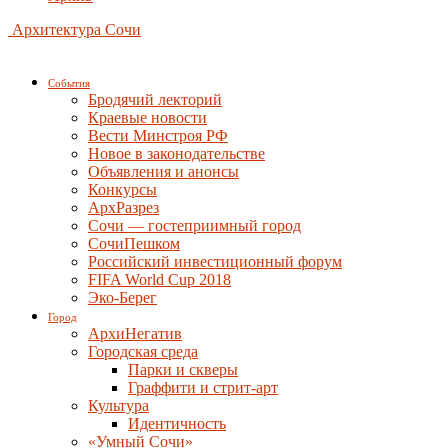
Архитектура Сочи
События
Бродячий лекторий
Краевые новости
Вести Минстроя РФ
Новое в законодательстве
Объявления и анонсы
Конкурсы
АрхРазрез
Сочи — гостеприимный город
СочиПешком
Российский инвестиционный форум
FIFA World Cup 2018
Эко-Берег
Город
АрхиНегатив
Городская среда
Парки и скверы
Граффити и стрит-арт
Культура
Идентичность
«Умный Сочи»