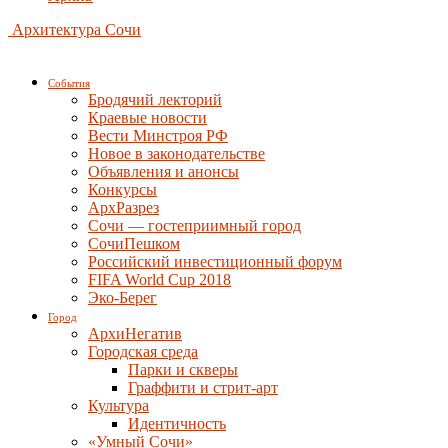
Архитектура Сочи
События
Бродячий лекторий
Краевые новости
Вести Минстроя РФ
Новое в законодательстве
Объявления и анонсы
Конкурсы
АрхРазрез
Сочи — гостеприимный город
СочиПешком
Российский инвестиционный форум
FIFA World Cup 2018
Эко-Берег
Город
АрхиНегатив
Городская среда
Парки и скверы
Граффити и стрит-арт
Культура
Идентичность
«Умный Сочи»