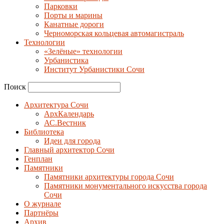
Парковки
Порты и марины
Канатные дороги
Черноморская кольцевая автомагистраль
Технологии
«Зелёные» технологии
Урбанистика
Институт Урбанистики Сочи
Поиск
Архитектура Сочи
АрхКалендарь
АС.Вестник
Библиотека
Идеи для города
Главный архитектор Сочи
Генплан
Памятники
Памятники архитектуры города Сочи
Памятники монументального искусства города
Сочи
О журнале
Партнёры
Архив