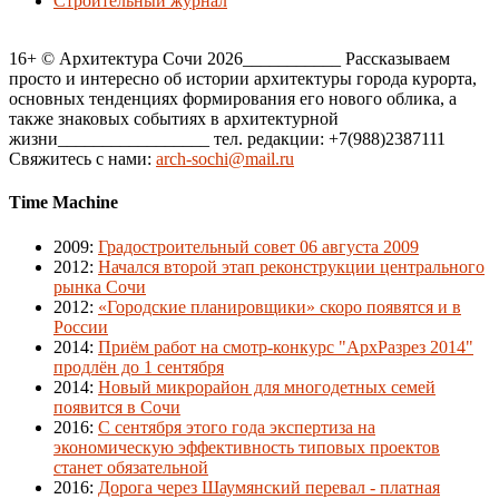
Строительный журнал
16+ © Архитектура Сочи 2026___________ Рассказываем
просто и интересно об истории архитектуры города курорта,
основных тенденциях формирования его нового облика, а
также знаковых событиях в архитектурной
жизни_________________ тел. редакции: +7(988)2387111
Свяжитесь с нами:
arch-sochi@mail.ru
Time Machine
2009
:
Градостроительный совет 06 августа 2009
2012
:
Начался второй этап реконструкции центрального
рынка Сочи
2012
:
«Городские планировщики» скоро появятся и в
России
2014
:
Приём работ на смотр-конкурс "АрхРазрез 2014"
продлён до 1 сентября
2014
:
Новый микрорайон для многодетных семей
появится в Сочи
2016
:
С сентября этого года экспертиза на
экономическую эффективность типовых проектов
станет обязательной
2016
:
Дорога через Шаумянский перевал - платная