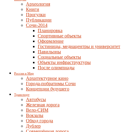
Археология
Книги
Прогулки
Публикации
Сочи-2014
Планировка
Спортивные объекты
Оформление
Гостиницы, медиацентры и университет
Павильоны
Социальные объекты
Объекты инфраструктуры
После олимпиады
Россия и Мир
Архитектурное кино
Города-побратимы Сочи
Концепции будущего
Транспорт
Автобусы
Железная дорога
Вело-СИМ
Вокзалы
Обход города
Дублер
Совмещённая дорога