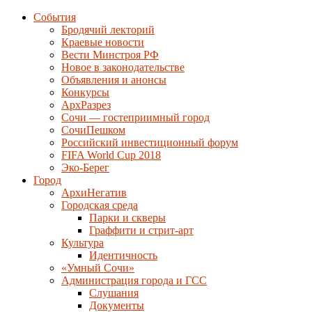
События
Бродячий лекторий
Краевые новости
Вести Минстроя РФ
Новое в законодательстве
Объявления и анонсы
Конкурсы
АрхРазрез
Сочи — гостеприимный город
СочиПешком
Российский инвестиционный форум
FIFA World Cup 2018
Эко-Берег
Город
АрхиНегатив
Городская среда
Парки и скверы
Граффити и стрит-арт
Культура
Идентичность
«Умный Сочи»
Администрация города и ГСС
Слушания
Документы