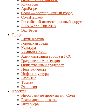
Конкурсы
АрхРазрез
Сочи — гостеприимный город
СочиПешком
Российский инвестиционный форум
FIFA World Cup 2018
Эко-Берег
Город
АрхиНегатив
Городская среда
Культура
«Умный Сочи»
Администрация города и ГСС
Градсовет и Архсекция
Общественный градсовет
Недвижимость
Инфраструктура
Развитие
Туризм
Экология
Проекты
Иностранные проекты для Сочи
Реализации проектов
Интерьеры