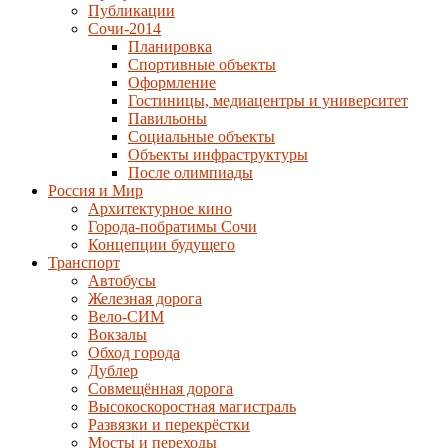
Публикации
Сочи-2014
Планировка
Спортивные объекты
Оформление
Гостиницы, медиацентры и университет
Павильоны
Социальные объекты
Объекты инфраструктуры
После олимпиады
Россия и Мир
Архитектурное кино
Города-побратимы Сочи
Концепции будущего
Транспорт
Автобусы
Железная дорога
Вело-СИМ
Вокзалы
Обход города
Дублер
Совмещённая дорога
Высокоскоростная магистраль
Развязки и перекрёстки
Мосты и переходы