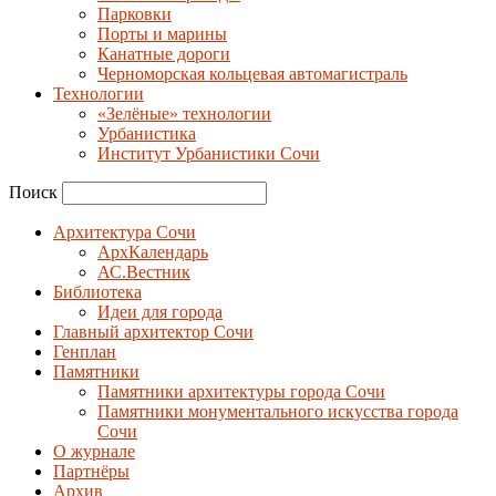
Парковки
Порты и марины
Канатные дороги
Черноморская кольцевая автомагистраль
Технологии
«Зелёные» технологии
Урбанистика
Институт Урбанистики Сочи
Поиск
Архитектура Сочи
АрхКалендарь
АС.Вестник
Библиотека
Идеи для города
Главный архитектор Сочи
Генплан
Памятники
Памятники архитектуры города Сочи
Памятники монументального искусства города
Сочи
О журнале
Партнёры
Архив