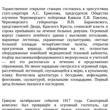
Торжественное открытие станции состоялось в присутствии
статс-секретаря А.С. Ермолова, председателя Общества
изучения Черноморского побережья Кавказа Е.В. Павлова,
Черноморского губернатора В.И. Барановского,
представителей Двора, Красного Креста, сочинской власти и
сорока прибывших на лечение больных девушек. Огромный
корпус главного лечебного здания с высокими потолками,
маршевые лестницы, украшенные скульптурами, светлые
большой площади четырёхместные палаты, открытая
прогулочная веранда, обращённая на юг, полностью
оборудованные новейшей медицинской техникой кабинеты,
подбор высококвалифицированного медперсонала и учителей
— всё это располагало к лечению и продолжению
образования. Не менее нарядным смотрелся и огромный парк,
рассечённый лестницей, спускающейся к морю, к купальному
пляжу. Впечатляла архитектура с беседками, анфиладами,
фонтанами, скульптурой, игральными площадками. Первый
заезд больных оказался и последним.
Грянули октябрьские события 1917 года. Санаторный
комплекс был превращён в огромный госпиталь, где
поочерёдно лечились раненые: белые, красные, зелёные.