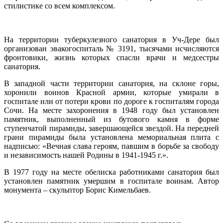
стилистике со всем комплексом.
На территории туберкулезного санатория в Уч-Дере был
организован эвакогоспиталь № 3191, тысячами исчисляются
фронтовики, жизнь которых спасли врачи и медсестры
санатория.
В западной части территории санатория, на склоне горы,
хоронили воинов Красной армии, которые умирали в
госпитале или от потери крови по дороге к госпиталям города
Сочи. На месте захоронения в 1948 году был установлен
памятник, выполненный из бутового камня в форме
ступенчатой пирамиды, завершающейся звездой. На передней
грани пирамиды была установлена мемориальная плита с
надписью: «Вечная слава героям, павшим в борьбе за свободу
и независимость нашей Родины в 1941-1945 г.».
В 1977 году на месте обелиска работниками санатория был
установлен памятник умершим в госпитале воинам. Автор
монумента – скульптор Борис Кимельбаев.