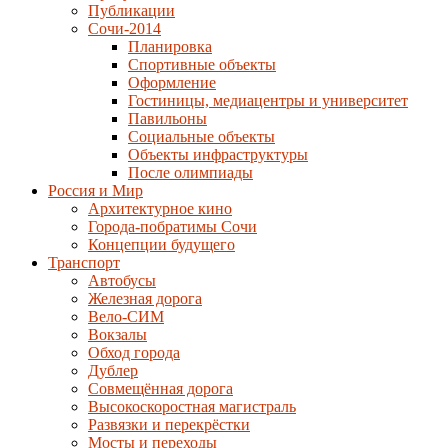
Публикации
Сочи-2014
Планировка
Спортивные объекты
Оформление
Гостиницы, медиацентры и университет
Павильоны
Социальные объекты
Объекты инфраструктуры
После олимпиады
Россия и Мир
Архитектурное кино
Города-побратимы Сочи
Концепции будущего
Транспорт
Автобусы
Железная дорога
Вело-СИМ
Вокзалы
Обход города
Дублер
Совмещённая дорога
Высокоскоростная магистраль
Развязки и перекрёстки
Мосты и переходы