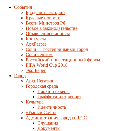
События
Бродячий лекторий
Краевые новости
Вести Минстроя РФ
Новое в законодательстве
Объявления и анонсы
Конкурсы
АрхРазрез
Сочи — гостеприимный город
СочиПешком
Российский инвестиционный форум
FIFA World Cup 2018
Эко-Берег
Город
АрхиНегатив
Городская среда
Парки и скверы
Граффити и стрит-арт
Культура
Идентичность
«Умный Сочи»
Администрация города и ГСС
Слушания
Документы