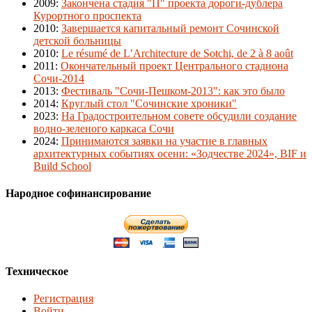
2009
:
Закончена стадия "П" проекта дороги-дублера
Курортного проспекта
2010
:
Завершается капитальный ремонт Сочинской
детской больницы
2010
:
Le résumé de L’Architecture de Sotchi, de 2 à 8 août
2011
:
Окончательный проект Центрального стадиона
Сочи-2014
2013
:
Фестиваль "Сочи-Пешком-2013": как это было
2014
:
Круглый стол "Сочинские хроники"
2023
:
На Градостроительном совете обсудили создание
водно-зеленого каркаса Сочи
2024
:
Принимаются заявки на участие в главных
архитектурных событиях осени: «Зодчестве 2024», BIF и
Build School
Народное софинансирование
Техническое
Регистрация
Войти