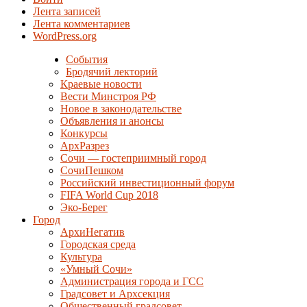
Лента записей
Лента комментариев
WordPress.org
События
Бродячий лекторий
Краевые новости
Вести Минстроя РФ
Новое в законодательстве
Объявления и анонсы
Конкурсы
АрхРазрез
Сочи — гостеприимный город
СочиПешком
Российский инвестиционный форум
FIFA World Cup 2018
Эко-Берег
Город
АрхиНегатив
Городская среда
Культура
«Умный Сочи»
Администрация города и ГСС
Градсовет и Архсекция
Общественный градсовет