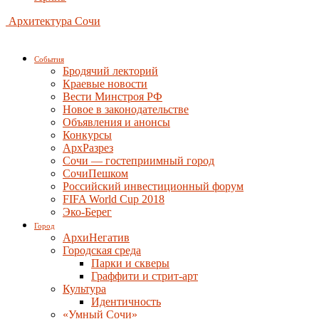
Архитектура Сочи
События
Бродячий лекторий
Краевые новости
Вести Минстроя РФ
Новое в законодательстве
Объявления и анонсы
Конкурсы
АрхРазрез
Сочи — гостеприимный город
СочиПешком
Российский инвестиционный форум
FIFA World Cup 2018
Эко-Берег
Город
АрхиНегатив
Городская среда
Парки и скверы
Граффити и стрит-арт
Культура
Идентичность
«Умный Сочи»