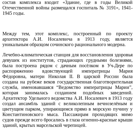
состав комплекса входит «Здание, где в годы Великой
Отечественной войны размещался госпиталь № 3191», 1941-
1945 годы.
Между тем, этот комплекс, построенный по проекту
архитектора
А.И. Носалевича в 1913 году
, является
уникальным образцом сочинского рационального модерна.
Лечебно-климатическая станция для восстановления здоровья
девушек из институтов, страдающих грудными болезнями,
была построена рядом с дачным посёлком в Уч-Дере по
распоряжению вдовствующей императрицы Мария
Фёдоровна, матери Николая II. В царской России была
создана на рубеже веков государственная благотворительная
служба, именовавшаяся “Ведомство императрицы Марии”,
которая занималась созданием подобных заведений.
Архитектор Удельного ведомства А.И. Носалевич в 1913 году
создал ансамбль зданий с великолепным вечнозелёным и
цветущим парком, упирающимся прямо в морскую пучину у
Константиновского мыса. Пассажирам проходящих мимо
судов прежде всего бросались в глаза огненно-красные крыши
зданий, крытых марсельской черепицей.