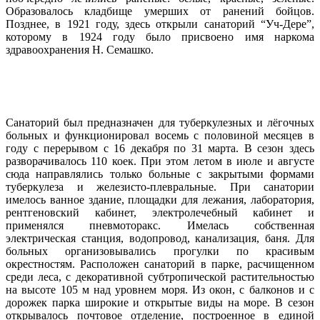
Образовалось кладбище умерших от ранений бойцов.
Позднее, в 1921 году, здесь открыли санаторий “Уч-Дере”,
которому в 1924 году было присвоено имя наркома
здравоохранения Н. Семашко.
Санаторий был предназначен для туберкулезных и лёгочных
больных и функционировал восемь с половиной месяцев в
году с перерывом с 16 декабря по 31 марта. В сезон здесь
разворачивалось 110 коек. При этом летом в июле и августе
сюда направлялись только больные с закрытыми формами
туберкулеза и железисто-плевральные. При санатории
имелось ванное здание, площадки для лежания, лаборатория,
рентгеновский кабинет, электролечебный кабинет и
применялся пневмоторакс. Имелась собственная
электрическая станция, водопровод, канализация, баня. Для
больных организовывались прогулки по красивым
окрестностям. Расположен санаторий в парке, расчищенном
среди леса, с декоративной субтропической растительностью
на высоте 105 м над уровнем моря. Из окон, с балконов и с
дорожек парка широкие и открытые виды на море. В сезон
открывалось почтовое отделение, построенное в единой