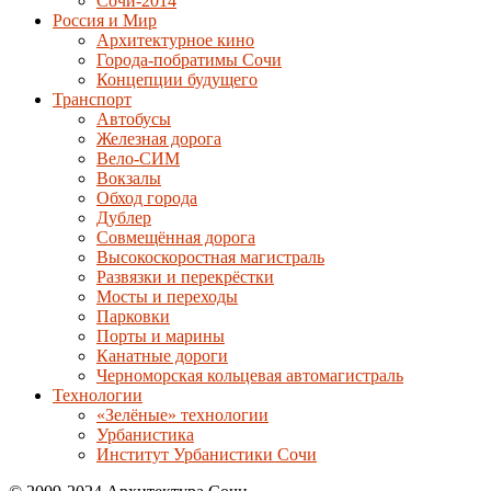
Сочи-2014
Россия и Мир
Архитектурное кино
Города-побратимы Сочи
Концепции будущего
Транспорт
Автобусы
Железная дорога
Вело-СИМ
Вокзалы
Обход города
Дублер
Совмещённая дорога
Высокоскоростная магистраль
Развязки и перекрёстки
Мосты и переходы
Парковки
Порты и марины
Канатные дороги
Черноморская кольцевая автомагистраль
Технологии
«Зелёные» технологии
Урбанистика
Институт Урбанистики Сочи