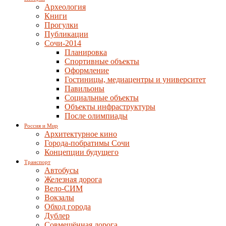
Археология
Книги
Прогулки
Публикации
Сочи-2014
Планировка
Спортивные объекты
Оформление
Гостиницы, медиацентры и университет
Павильоны
Социальные объекты
Объекты инфраструктуры
После олимпиады
Россия и Мир
Архитектурное кино
Города-побратимы Сочи
Концепции будущего
Транспорт
Автобусы
Железная дорога
Вело-СИМ
Вокзалы
Обход города
Дублер
Совмещённая дорога