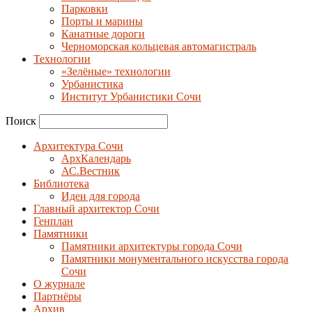
Парковки
Порты и марины
Канатные дороги
Черноморская кольцевая автомагистраль
Технологии
«Зелёные» технологии
Урбанистика
Институт Урбанистики Сочи
Поиск
Архитектура Сочи
АрхКалендарь
АС.Вестник
Библиотека
Идеи для города
Главный архитектор Сочи
Генплан
Памятники
Памятники архитектуры города Сочи
Памятники монументального искусства города
Сочи
О журнале
Партнёры
Архив