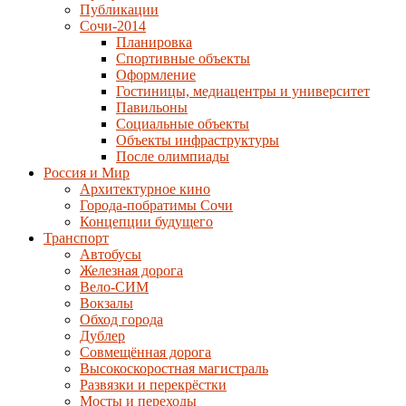
Публикации
Сочи-2014
Планировка
Спортивные объекты
Оформление
Гостиницы, медиацентры и университет
Павильоны
Социальные объекты
Объекты инфраструктуры
После олимпиады
Россия и Мир
Архитектурное кино
Города-побратимы Сочи
Концепции будущего
Транспорт
Автобусы
Железная дорога
Вело-СИМ
Вокзалы
Обход города
Дублер
Совмещённая дорога
Высокоскоростная магистраль
Развязки и перекрёстки
Мосты и переходы