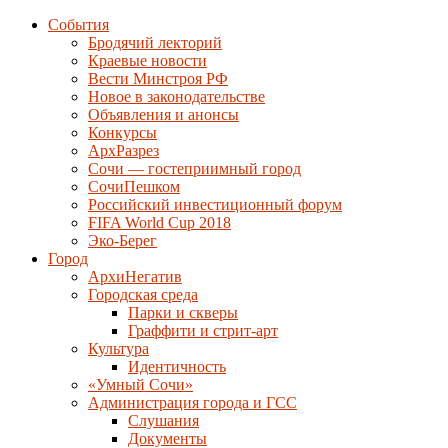
События
Бродячий лекторий
Краевые новости
Вести Минстроя РФ
Новое в законодательстве
Объявления и анонсы
Конкурсы
АрхРазрез
Сочи — гостеприимный город
СочиПешком
Российский инвестиционный форум
FIFA World Cup 2018
Эко-Берег
Город
АрхиНегатив
Городская среда
Парки и скверы
Граффити и стрит-арт
Культура
Идентичность
«Умный Сочи»
Администрация города и ГСС
Слушания
Документы