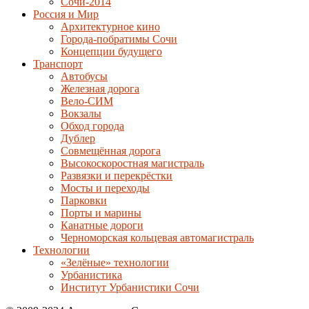
Сочи-2014
Россия и Мир
Архитектурное кино
Города-побратимы Сочи
Концепции будущего
Транспорт
Автобусы
Железная дорога
Вело-СИМ
Вокзалы
Обход города
Дублер
Совмещённая дорога
Высокоскоростная магистраль
Развязки и перекрёстки
Мосты и переходы
Парковки
Порты и марины
Канатные дороги
Черноморская кольцевая автомагистраль
Технологии
«Зелёные» технологии
Урбанистика
Институт Урбанистики Сочи