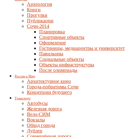
Археология
Книги
Прогулки
Публикации
Сочи-2014
Планировка
Спортивные объекты
Оформление
Гостиницы, медиацентры и университет
Павильоны
Социальные объекты
Объекты инфраструктуры
После олимпиады
Россия и Мир
Архитектурное кино
Города-побратимы Сочи
Концепции будущего
Транспорт
Автобусы
Железная дорога
Вело-СИМ
Вокзалы
Обход города
Дублер
Совмещённая дорога