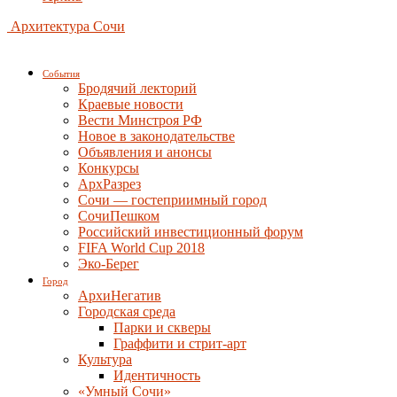
Архитектура Сочи
События
Бродячий лекторий
Краевые новости
Вести Минстроя РФ
Новое в законодательстве
Объявления и анонсы
Конкурсы
АрхРазрез
Сочи — гостеприимный город
СочиПешком
Российский инвестиционный форум
FIFA World Cup 2018
Эко-Берег
Город
АрхиНегатив
Городская среда
Парки и скверы
Граффити и стрит-арт
Культура
Идентичность
«Умный Сочи»