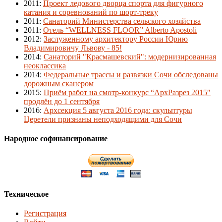
2011
:
Проект ледового дворца спорта для фигурного
катания и соревнований по шорт-треку
2011
:
Санаторий Министерства сельского хозяйства
2011
:
Отель “WELLNESS FLOOR” Alberto Apostoli
2012
:
Заслуженному архитектору России Юрию
Владимировичу Львову - 85!
2014
:
Санаторий "Красмашевский": модернизированная
неоклассика
2014
:
Федеральные трассы и развязки Сочи обследованы
дорожным сканером
2015
:
Приём работ на смотр-конкурс “АрхРазрез 2015″
продлён до 1 сентября
2016
:
Архсекция 5 августа 2016 года: скульптуры
Церетели признаны неподходящими для Сочи
Народное софинансирование
Техническое
Регистрация