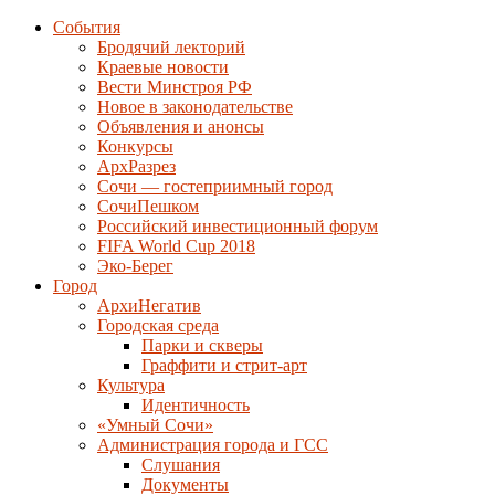
События
Бродячий лекторий
Краевые новости
Вести Минстроя РФ
Новое в законодательстве
Объявления и анонсы
Конкурсы
АрхРазрез
Сочи — гостеприимный город
СочиПешком
Российский инвестиционный форум
FIFA World Cup 2018
Эко-Берег
Город
АрхиНегатив
Городская среда
Парки и скверы
Граффити и стрит-арт
Культура
Идентичность
«Умный Сочи»
Администрация города и ГСС
Слушания
Документы