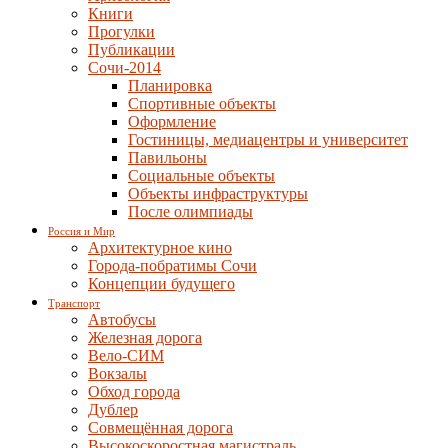
Книги
Прогулки
Публикации
Сочи-2014
Планировка
Спортивные объекты
Оформление
Гостиницы, медиацентры и университет
Павильоны
Социальные объекты
Объекты инфраструктуры
После олимпиады
Россия и Мир
Архитектурное кино
Города-побратимы Сочи
Концепции будущего
Транспорт
Автобусы
Железная дорога
Вело-СИМ
Вокзалы
Обход города
Дублер
Совмещённая дорога
Высокоскоростная магистраль