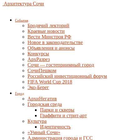
Архитектура Сочи
События
Бродячий лекторий
Краевые новости
Вести Минстроя РФ
Новое в законодательстве
Объявления и анонсы
Конкурсы
АрхРазрез
Сочи — гостеприимный город
СочиПешком
Российский инвестиционный форум
FIFA World Cup 2018
Эко-Берег
Город
АрхиНегатив
Городская среда
Парки и скверы
Граффити и стрит-арт
Культура
Идентичность
«Умный Сочи»
Администрация города и ГСС