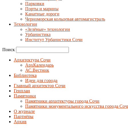
Парковки
Порты и марины
Канатные дороги
Черноморская кольцевая автомагистраль
Технологии
«Зелёные» технологии
Урбанистика
Институт Урбанистики Сочи
Поиск
Архитектура Сочи
АрхКалендарь
АС.Вестник
Библиотека
Идеи для города
Главный архитектор Сочи
Генплан
Памятники
Памятники архитектуры города Сочи
Памятники монументального искусства города Соч
О журнале
Партнёры
Архив