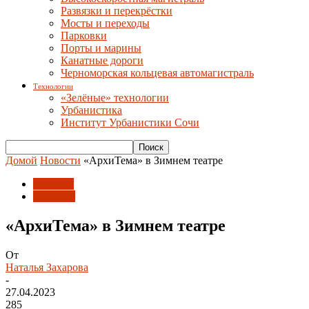
Развязки и перекрёстки
Мосты и переходы
Парковки
Порты и марины
Канатные дороги
Черноморская кольцевая автомагистраль
Технологии
«Зелёные» технологии
Урбанистика
Институт Урбанистики Сочи
Домой
Новости
«АрхиТема» в Зимнем театре
Новости
События
«АрхиТема» в Зимнем театре
От
Наталья Захарова
-
27.04.2023
285