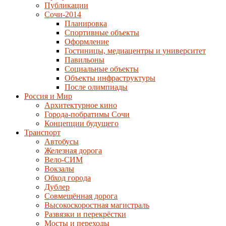
Публикации
Сочи-2014
Планировка
Спортивные объекты
Оформление
Гостиницы, медиацентры и университет
Павильоны
Социальные объекты
Объекты инфраструктуры
После олимпиады
Россия и Мир
Архитектурное кино
Города-побратимы Сочи
Концепции будущего
Транспорт
Автобусы
Железная дорога
Вело-СИМ
Вокзалы
Обход города
Дублер
Совмещённая дорога
Высокоскоростная магистраль
Развязки и перекрёстки
Мосты и переходы