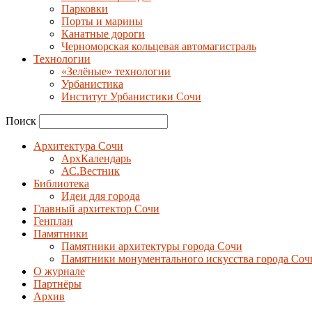
Парковки
Порты и марины
Канатные дороги
Черноморская кольцевая автомагистраль
Технологии
«Зелёные» технологии
Урбанистика
Институт Урбанистики Сочи
Поиск
Архитектура Сочи
АрхКалендарь
АС.Вестник
Библиотека
Идеи для города
Главный архитектор Сочи
Генплан
Памятники
Памятники архитектуры города Сочи
Памятники монументального искусства города Соч
О журнале
Партнёры
Архив