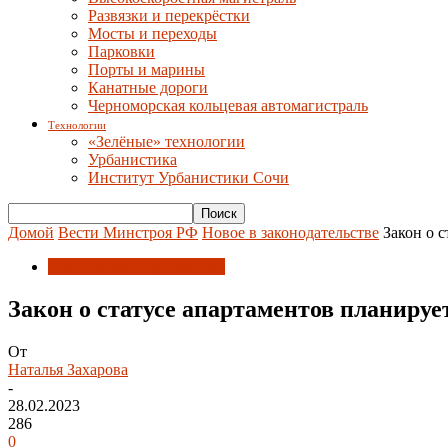
Развязки и перекрёстки
Мосты и переходы
Парковки
Порты и марины
Канатные дороги
Черноморская кольцевая автомагистраль
Технологии
«Зелёные» технологии
Урбанистика
Институт Урбанистики Сочи
Домой
Вести Минстроя РФ
Новое в законодательстве
Закон о 
Новое в законодательстве
Закон о статусе апартаментов планируе
От
Наталья Захарова
-
28.02.2023
286
0