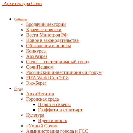
Архитектура Сочи
События
Бродячий лекторий
Краевые новости
Вести Минстроя РФ
Новое в законодательстве
Объявления и анонсы
Конкурсы
АрхРазрез
Сочи — гостеприимный город
СочиПешком
Российский инвестиционный форум
FIFA World Cup 2018
Эко-Берег
Город
АрхиНегатив
Городская среда
Парки и скверы
Граффити и стрит-арт
Культура
Идентичность
«Умный Сочи»
Администрация города и ГСС