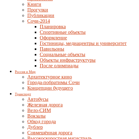
Книги
Прогулки
Публикации
Сочи-2014
Планировка
Спортивные объекты
Оформление
Гостиницы, медиацентры и университет
Павильоны
Социальные объекты
Объекты инфраструктуры
После олимпиады
Россия и Мир
Архитектурное кино
Города-побратимы Сочи
Концепции будущего
Транспорт
Автобусы
Железная дорога
Вело-СИМ
Вокзалы
Обход города
Дублер
Совмещённая дорога
Высокоскоростная магистраль