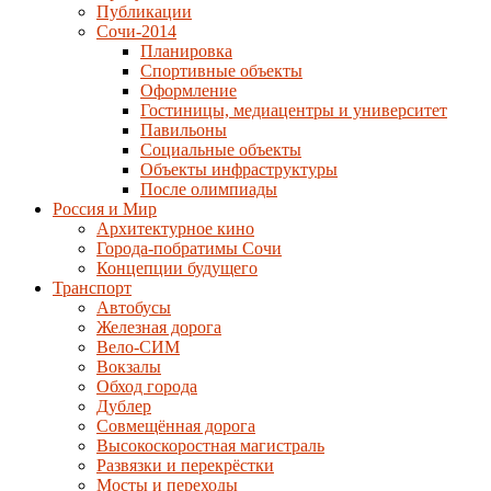
Публикации
Сочи-2014
Планировка
Спортивные объекты
Оформление
Гостиницы, медиацентры и университет
Павильоны
Социальные объекты
Объекты инфраструктуры
После олимпиады
Россия и Мир
Архитектурное кино
Города-побратимы Сочи
Концепции будущего
Транспорт
Автобусы
Железная дорога
Вело-СИМ
Вокзалы
Обход города
Дублер
Совмещённая дорога
Высокоскоростная магистраль
Развязки и перекрёстки
Мосты и переходы