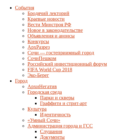
События
Бродячий лекторий
Краевые новости
Вести Минстроя РФ
Новое в законодательстве
Объявления и анонсы
Конкурсы
АрхРазрез
Сочи — гостеприимный город
СочиПешком
Российский инвестиционный форум
FIFA World Cup 2018
Эко-Берег
Город
АрхиНегатив
Городская среда
Парки и скверы
Граффити и стрит-арт
Культура
Идентичность
«Умный Сочи»
Администрация города и ГСС
Слушания
Документы