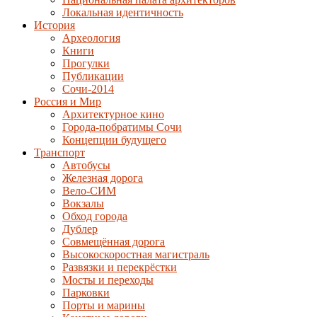
Локальная идентичность
История
Археология
Книги
Прогулки
Публикации
Сочи-2014
Россия и Мир
Архитектурное кино
Города-побратимы Сочи
Концепции будущего
Транспорт
Автобусы
Железная дорога
Вело-СИМ
Вокзалы
Обход города
Дублер
Совмещённая дорога
Высокоскоростная магистраль
Развязки и перекрёстки
Мосты и переходы
Парковки
Порты и марины