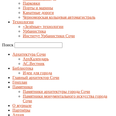
Парковки
Порты и марины
Канатные дороги
Черноморская кольцевая автомагистраль
Технологии
«Зелёные» технологии
Урбанистика
Институт Урбанистики Сочи
Поиск
Архитектура Сочи
АрхКалендарь
АС.Вестник
Библиотека
Идеи для города
Главный архитектор Сочи
Генплан
Памятники
Памятники архитектуры города Сочи
Памятники монументального искусства города
Сочи
О журнале
Партнёры
Архив