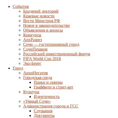
События
Бродячий лекторий
Краевые новости
Вести Минстроя РФ
Новое в законодательстве
Объявления и анонсы
Конкурсы
АрхРазрез
Сочи — гостеприимный город
СочиПешком
Российский инвестиционный форум
FIFA World Cup 2018
Эко-Берег
Город
АрхиНегатив
Городская среда
Парки и скверы
Граффити и стрит-арт
Культура
Идентичность
«Умный Сочи»
Администрация города и ГСС
Слушания
Документы