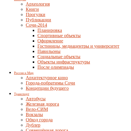
Археология
Книги
Прогулки
Публикации
Сочи-2014
Планировка
Спортивные объекты
Оформление
Гостиницы, медиацентры и университет
Павильоны
Социальные объекты
Объекты инфраструктуры
После олимпиады
Россия и Мир
Архитектурное кино
Города-побратимы Сочи
Концепции будущего
Транспорт
Автобусы
Железная дорога
Вело-СИМ
Вокзалы
Обход города
Дублер
Совмещённая дорога