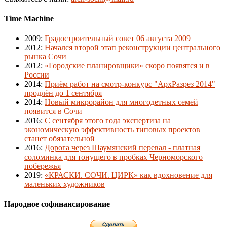
Time Machine
2009
:
Градостроительный совет 06 августа 2009
2012
:
Начался второй этап реконструкции центрального
рынка Сочи
2012
:
«Городские планировщики» скоро появятся и в
России
2014
:
Приём работ на смотр-конкурс "АрхРазрез 2014"
продлён до 1 сентября
2014
:
Новый микрорайон для многодетных семей
появится в Сочи
2016
:
С сентября этого года экспертиза на
экономическую эффективность типовых проектов
станет обязательной
2016
:
Дорога через Шаумянский перевал - платная
соломинка для тонущего в пробках Черноморского
побережья
2019
:
«КРАСКИ. СОЧИ. ЦИРК» как вдохновение для
маленьких художников
Народное софинансирование