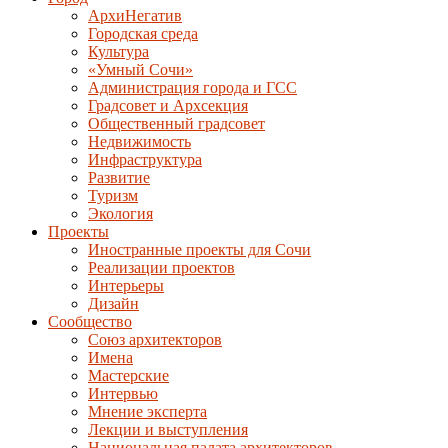
АрхиНегатив
Городская среда
Культура
«Умный Сочи»
Администрация города и ГСС
Градсовет и Архсекция
Общественный градсовет
Недвижимость
Инфраструктура
Развитие
Туризм
Экология
Проекты
Иностранные проекты для Сочи
Реализации проектов
Интерьеры
Дизайн
Сообщество
Союз архитекторов
Имена
Мастерские
Интервью
Мнение эксперта
Лекции и выступления
Национальная палата архитекторов