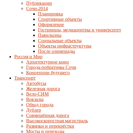
Публикации
Сочи-2014
Планировка
Спортивные объекты
Оформление
Гостиницы, медиацентры и университет
Павильоны
Социальные объекты
Объекты инфраструктуры
После олимпиады
Россия и Мир
Архитектурное кино
Города-побратимы Сочи
Концепции будущего
Транспорт
Автобусы
Железная дорога
Вело-СИМ
Вокзалы
Обход города
Дублер
Совмещённая дорога
Высокоскоростная магистраль
Развязки и перекрёстки
Мосты и переходы