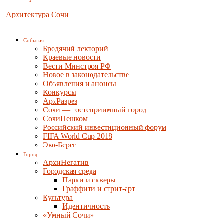
Архитектура Сочи
События
Бродячий лекторий
Краевые новости
Вести Минстроя РФ
Новое в законодательстве
Объявления и анонсы
Конкурсы
АрхРазрез
Сочи — гостеприимный город
СочиПешком
Российский инвестиционный форум
FIFA World Cup 2018
Эко-Берег
Город
АрхиНегатив
Городская среда
Парки и скверы
Граффити и стрит-арт
Культура
Идентичность
«Умный Сочи»