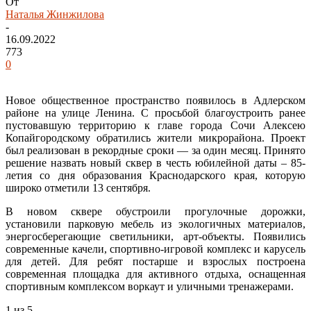
От
Наталья Жинжилова
-
16.09.2022
773
0
Новое общественное пространство появилось в Адлерском
районе на улице Ленина. С просьбой благоустроить ранее
пустовавшую территорию к главе города Сочи Алексею
Копайгородскому обратились жители микрорайона. Проект
был реализован в рекордные сроки — за один месяц. Принято
решение назвать новый сквер в честь юбилейной даты – 85-
летия со дня образования Краснодарского края, которую
широко отметили 13 сентября.
В новом сквере обустроили прогулочные дорожки,
установили парковую мебель из экологичных материалов,
энергосберегающие светильники, арт-объекты. Появились
современные качели, спортивно-игровой комплекс и карусель
для детей. Для ребят постарше и взрослых построена
современная площадка для активного отдыха, оснащенная
спортивным комплексом воркаут и уличными тренажерами.
1
из 5