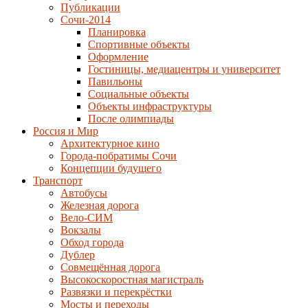
Публикации
Сочи-2014
Планировка
Спортивные объекты
Оформление
Гостиницы, медиацентры и университет
Павильоны
Социальные объекты
Объекты инфраструктуры
После олимпиады
Россия и Мир
Архитектурное кино
Города-побратимы Сочи
Концепции будущего
Транспорт
Автобусы
Железная дорога
Вело-СИМ
Вокзалы
Обход города
Дублер
Совмещённая дорога
Высокоскоростная магистраль
Развязки и перекрёстки
Мосты и переходы