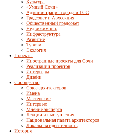
Культура
«Умный Сочи»
Администрация города и ГСС
Градсовет и Архсекция
Общественный градсовет
Недвижимость
Инфраструктура
Развитие
Туризм
Экология
Проекты
Иностранные проекты для Сочи
Реализации проектов
Интерьеры
Дизайн
Сообщество
Союз архитекторов
Имена
Мастерские
Интервью
Мнение эксперта
Лекции и выступления
Национальная палата архитекторов
Локальная идентичность
История