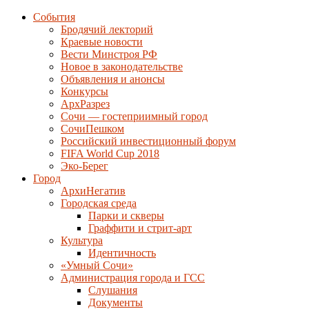
События
Бродячий лекторий
Краевые новости
Вести Минстроя РФ
Новое в законодательстве
Объявления и анонсы
Конкурсы
АрхРазрез
Сочи — гостеприимный город
СочиПешком
Российский инвестиционный форум
FIFA World Cup 2018
Эко-Берег
Город
АрхиНегатив
Городская среда
Парки и скверы
Граффити и стрит-арт
Культура
Идентичность
«Умный Сочи»
Администрация города и ГСС
Слушания
Документы