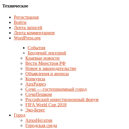
Техническое
Регистрация
Войти
Лента записей
Лента комментариев
WordPress.org
События
Бродячий лекторий
Краевые новости
Вести Минстроя РФ
Новое в законодательстве
Объявления и анонсы
Конкурсы
АрхРазрез
Сочи — гостеприимный город
СочиПешком
Российский инвестиционный форум
FIFA World Cup 2018
Эко-Берег
Город
АрхиНегатив
Городская среда