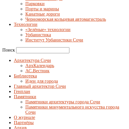
Парковки
Порты и марины
Канатные дороги
Черноморская кольцевая автомагистраль
Технологии
«Зелёные» технологии
Урбанистика
Институт Урбанистики Сочи
Поиск
Архитектура Сочи
АрхКалендарь
АС.Вестник
Библиотека
Идеи для города
Главный архитектор Сочи
Генплан
Памятники
Памятники архитектуры города Сочи
Памятники монументального искусства города
Сочи
О журнале
Партнёры
Архив