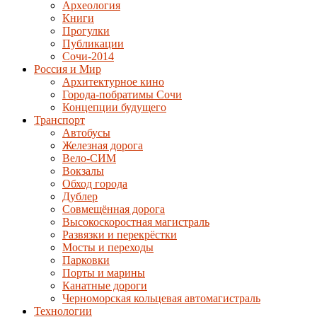
Археология
Книги
Прогулки
Публикации
Сочи-2014
Россия и Мир
Архитектурное кино
Города-побратимы Сочи
Концепции будущего
Транспорт
Автобусы
Железная дорога
Вело-СИМ
Вокзалы
Обход города
Дублер
Совмещённая дорога
Высокоскоростная магистраль
Развязки и перекрёстки
Мосты и переходы
Парковки
Порты и марины
Канатные дороги
Черноморская кольцевая автомагистраль
Технологии