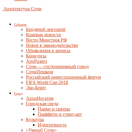
Архитектура Сочи
События
Бродячий лекторий
Краевые новости
Вести Минстроя РФ
Новое в законодательстве
Объявления и анонсы
Конкурсы
АрхРазрез
Сочи — гостеприимный город
СочиПешком
Российский инвестиционный форум
FIFA World Cup 2018
Эко-Берег
Город
АрхиНегатив
Городская среда
Парки и скверы
Граффити и стрит-арт
Культура
Идентичность
«Умный Сочи»