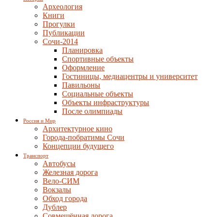
Археология
Книги
Прогулки
Публикации
Сочи-2014
Планировка
Спортивные объекты
Оформление
Гостиницы, медиацентры и университет
Павильоны
Социальные объекты
Объекты инфраструктуры
После олимпиады
Россия и Мир
Архитектурное кино
Города-побратимы Сочи
Концепции будущего
Транспорт
Автобусы
Железная дорога
Вело-СИМ
Вокзалы
Обход города
Дублер
Совмещённая дорога