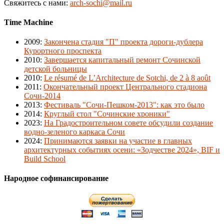
Свяжитесь с нами:
arch-sochi@mail.ru
Time Machine
2009
:
Закончена стадия "П" проекта дороги-дублера
Курортного проспекта
2010
:
Завершается капитальный ремонт Сочинской
детской больницы
2010
:
Le résumé de L’Architecture de Sotchi, de 2 à 8 août
2011
:
Окончательный проект Центрального стадиона
Сочи-2014
2013
:
Фестиваль "Сочи-Пешком-2013": как это было
2014
:
Круглый стол "Сочинские хроники"
2023
:
На Градостроительном совете обсудили создание
водно-зеленого каркаса Сочи
2024
:
Принимаются заявки на участие в главных
архитектурных событиях осени: «Зодчестве 2024», BIF и
Build School
Народное софинансирование