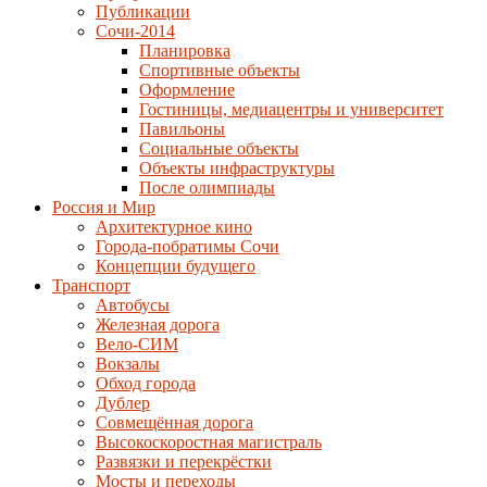
Публикации
Сочи-2014
Планировка
Спортивные объекты
Оформление
Гостиницы, медиацентры и университет
Павильоны
Социальные объекты
Объекты инфраструктуры
После олимпиады
Россия и Мир
Архитектурное кино
Города-побратимы Сочи
Концепции будущего
Транспорт
Автобусы
Железная дорога
Вело-СИМ
Вокзалы
Обход города
Дублер
Совмещённая дорога
Высокоскоростная магистраль
Развязки и перекрёстки
Мосты и переходы