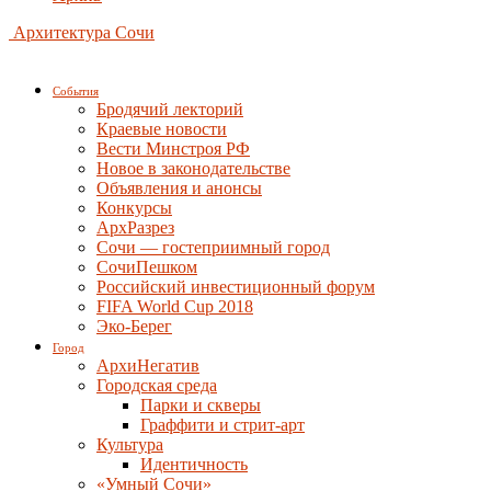
Архитектура Сочи
События
Бродячий лекторий
Краевые новости
Вести Минстроя РФ
Новое в законодательстве
Объявления и анонсы
Конкурсы
АрхРазрез
Сочи — гостеприимный город
СочиПешком
Российский инвестиционный форум
FIFA World Cup 2018
Эко-Берег
Город
АрхиНегатив
Городская среда
Парки и скверы
Граффити и стрит-арт
Культура
Идентичность
«Умный Сочи»