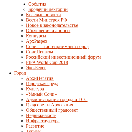
События
Бродячий лекторий
Краевые новости
Вести Минстроя РФ
Новое в законодательстве
Объявления и анонсы
Конкурсы
АрхРазрез
Сочи — гостеприимный город
СочиПешком
Российский инвестиционный форум
FIFA World Cup 2018
Эко-Берег
Город
АрхиНегатив
Городская среда
Культура
«Умный Сочи»
Администрация города и ГСС
Градсовет и Архсекция
Общественный градсовет
Недвижимость
Инфраструктура
Развитие
Туризм