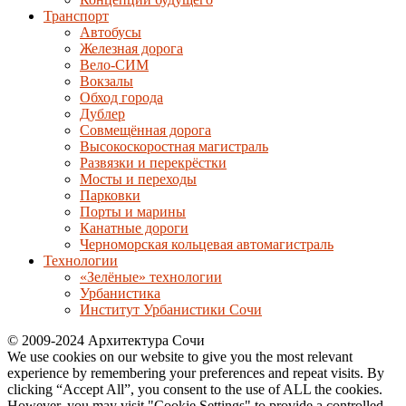
Транспорт
Автобусы
Железная дорога
Вело-СИМ
Вокзалы
Обход города
Дублер
Совмещённая дорога
Высокоскоростная магистраль
Развязки и перекрёстки
Мосты и переходы
Парковки
Порты и марины
Канатные дороги
Черноморская кольцевая автомагистраль
Технологии
«Зелёные» технологии
Урбанистика
Институт Урбанистики Сочи
© 2009-2024 Архитектура Сочи
We use cookies on our website to give you the most relevant
experience by remembering your preferences and repeat visits. By
clicking “Accept All”, you consent to the use of ALL the cookies.
However, you may visit "Cookie Settings" to provide a controlled