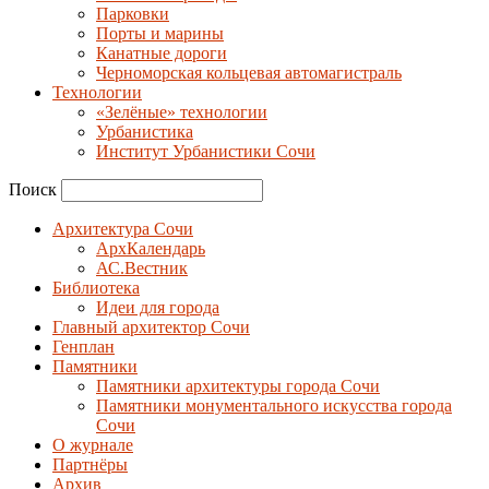
Парковки
Порты и марины
Канатные дороги
Черноморская кольцевая автомагистраль
Технологии
«Зелёные» технологии
Урбанистика
Институт Урбанистики Сочи
Поиск
Архитектура Сочи
АрхКалендарь
АС.Вестник
Библиотека
Идеи для города
Главный архитектор Сочи
Генплан
Памятники
Памятники архитектуры города Сочи
Памятники монументального искусства города
Сочи
О журнале
Партнёры
Архив