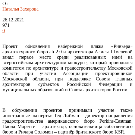
От
Наталья Захарова
-
26.12.2021
971
0
Проект обновления набережной пляжа «Ривьера»
архитектурного бюро ab 2.0 и архитектора Алисы Шмелевой
занял первое место среди реализованных идей на
всероссийском архитектурном конкурсе, который
проводился
комитетом по архитектуре и градостроительству Московской
области при участии Ассоциации проектировщиков
Московской области, при поддержке Совета главных
архитекторов субъектов Российской Федерации и
муниципальных образований и Союза архитекторов России.
В обсуждении проектов принимали участие также
иностранные эксперты: Тед Либман – директор направления
градостроительства американского бюро Perkins-Eastman,
Паола Моретти – архитектор, основательница собственного
бюро и Ричард Соломон – партнёр британского бюро KSR.