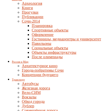
Археология
Книги
Прогулки
Публикации
Сочи-2014
Планировка
Спортивные объекты
Оформление
Гостиницы, медиацентры и университет
Павильоны
Социальные объекты
Объекты инфраструктуры
После олимпиады
Россия и Мир
Архитектурное кино
Города-побратимы Сочи
Концепции будущего
Транспорт
Автобусы
Железная дорога
Вело-СИМ
Вокзалы
Обход города
Дублер
Совмещённая дорога