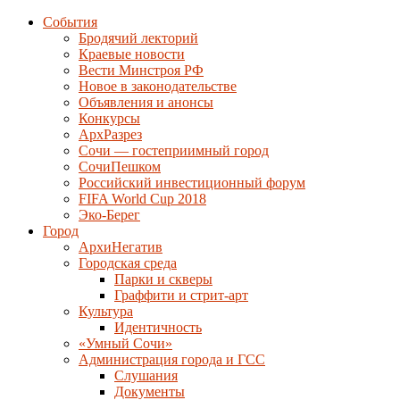
События
Бродячий лекторий
Краевые новости
Вести Минстроя РФ
Новое в законодательстве
Объявления и анонсы
Конкурсы
АрхРазрез
Сочи — гостеприимный город
СочиПешком
Российский инвестиционный форум
FIFA World Cup 2018
Эко-Берег
Город
АрхиНегатив
Городская среда
Парки и скверы
Граффити и стрит-арт
Культура
Идентичность
«Умный Сочи»
Администрация города и ГСС
Слушания
Документы