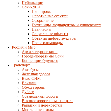
Публикации
Сочи-2014
Планировка
Спортивные объекты
Оформление
Гостиницы, медиацентры и университет
Павильоны
Социальные объекты
Объекты инфраструктуры
После олимпиады
Россия и Мир
Архитектурное кино
Города-побратимы Сочи
Концепции будущего
Транспорт
Автобусы
Железная дорога
Вело-СИМ
Вокзалы
Обход города
Дублер
Совмещённая дорога
Высокоскоростная магистраль
Развязки и перекрёстки
Мосты и переходы