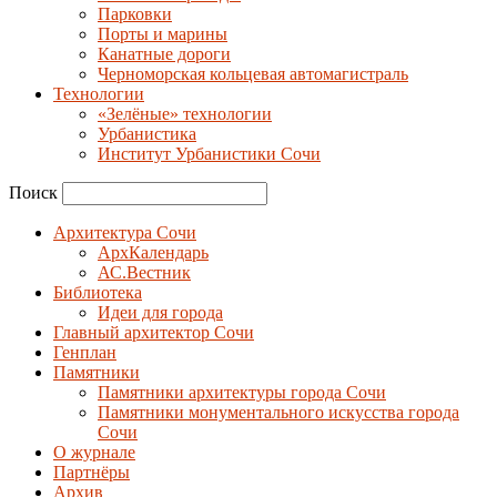
Парковки
Порты и марины
Канатные дороги
Черноморская кольцевая автомагистраль
Технологии
«Зелёные» технологии
Урбанистика
Институт Урбанистики Сочи
Поиск
Архитектура Сочи
АрхКалендарь
АС.Вестник
Библиотека
Идеи для города
Главный архитектор Сочи
Генплан
Памятники
Памятники архитектуры города Сочи
Памятники монументального искусства города
Сочи
О журнале
Партнёры
Архив