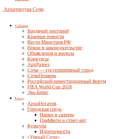
Архитектура Сочи
События
Бродячий лекторий
Краевые новости
Вести Минстроя РФ
Новое в законодательстве
Объявления и анонсы
Конкурсы
АрхРазрез
Сочи — гостеприимный город
СочиПешком
Российский инвестиционный форум
FIFA World Cup 2018
Эко-Берег
Город
АрхиНегатив
Городская среда
Парки и скверы
Граффити и стрит-арт
Культура
Идентичность
«Умный Сочи»