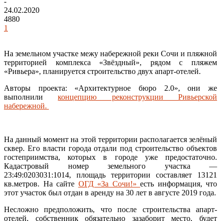
-
24.02.2020
4880
1
На земельном участке межу набережной реки Сочи и пляжной
территорией комплекса «Звёздный», рядом с пляжем
«Ривьера», планируется строительство двух апарт-отелей.
Авторы проекта: «Архитектурное бюро 2.0», они же
выполнили
концепцию реконструкции Ривьерской
набережной.
На данный момент на этой территории располагается зелёный
сквер. Его власти города отдали под строительство объектов
гостеприимства, которых в городе уже предостаточно.
Кадастровый номер земельного участка —
23:49:0203031:1014, площадь территории составляет 13121
кв.метров. На сайте
ОГД «За Сочи!»
есть информация, что
этот участок был отдан в аренду на 30 лет в августе 2019 года.
Несложно предположить, что после строительства апарт-
отелей, собственник обязательно зазаборит место, будет