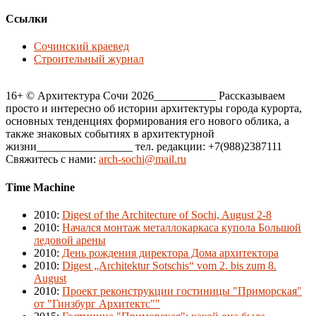
Ссылки
Сочинский краевед
Строительный журнал
16+ © Архитектура Сочи 2026___________ Рассказываем
просто и интересно об истории архитектуры города курорта,
основных тенденциях формирования его нового облика, а
также знаковых событиях в архитектурной
жизни_________________ тел. редакции: +7(988)2387111
Свяжитесь с нами:
arch-sochi@mail.ru
Time Machine
2010
:
Digest of the Architecture of Sochi, August 2-8
2010
:
Начался монтаж металлокаркаса купола Большой
ледовой арены
2010
:
День рождения директора Дома архитектора
2010
:
Digest „Architektur Sotschis“ vom 2. bis zum 8.
August
2010
:
Проект реконструкции гостиницы "Приморская"
от "Гинзбург Архитектс""