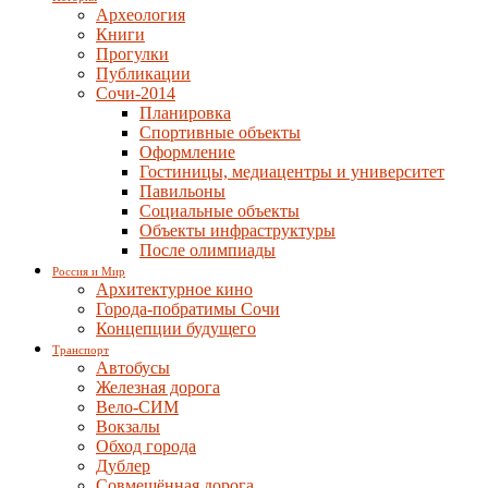
Археология
Книги
Прогулки
Публикации
Сочи-2014
Планировка
Спортивные объекты
Оформление
Гостиницы, медиацентры и университет
Павильоны
Социальные объекты
Объекты инфраструктуры
После олимпиады
Россия и Мир
Архитектурное кино
Города-побратимы Сочи
Концепции будущего
Транспорт
Автобусы
Железная дорога
Вело-СИМ
Вокзалы
Обход города
Дублер
Совмещённая дорога