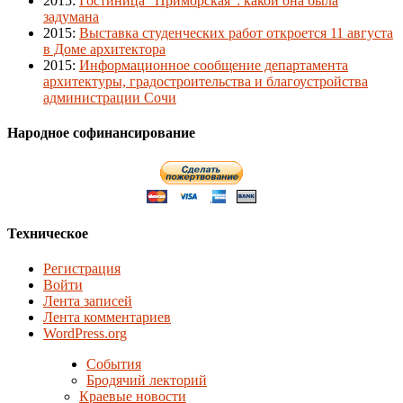
2015
:
Гостиница "Приморская": какой она была
задумана
2015
:
Выставка студенческих работ откроется 11 августа
в Доме архитектора
2015
:
Информационное сообщение департамента
архитектуры, градостроительства и благоустройства
администрации Сочи
Народное софинансирование
Техническое
Регистрация
Войти
Лента записей
Лента комментариев
WordPress.org
События
Бродячий лекторий
Краевые новости