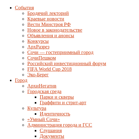
События
Бродячий лекторий
Краевые новости
Вести Минстроя РФ
Новое в законодательстве
Объявления и анонсы
Конкурсы
АрхРазрез
Сочи — гостеприимный город
СочиПешком
Российский инвестиционный форум
FIFA World Cup 2018
Эко-Берег
Город
АрхиНегатив
Городская среда
Парки и скверы
Граффити и стрит-арт
Культура
Идентичность
«Умный Сочи»
Администрация города и ГСС
Слушания
Документы