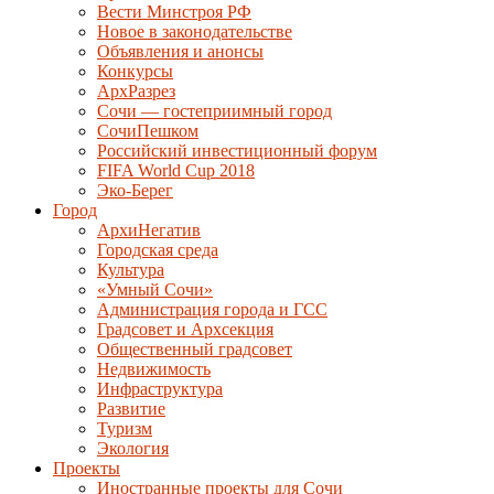
Вести Минстроя РФ
Новое в законодательстве
Объявления и анонсы
Конкурсы
АрхРазрез
Сочи — гостеприимный город
СочиПешком
Российский инвестиционный форум
FIFA World Cup 2018
Эко-Берег
Город
АрхиНегатив
Городская среда
Культура
«Умный Сочи»
Администрация города и ГСС
Градсовет и Архсекция
Общественный градсовет
Недвижимость
Инфраструктура
Развитие
Туризм
Экология
Проекты
Иностранные проекты для Сочи