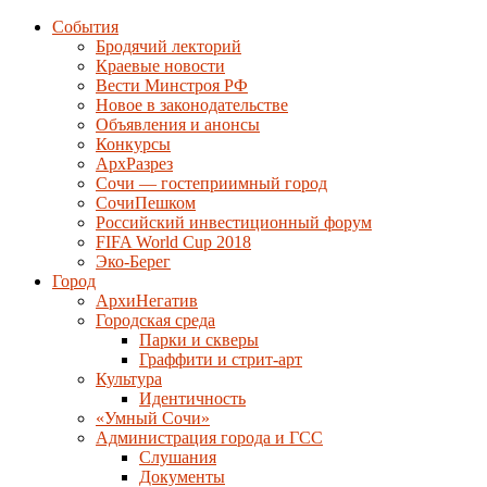
События
Бродячий лекторий
Краевые новости
Вести Минстроя РФ
Новое в законодательстве
Объявления и анонсы
Конкурсы
АрхРазрез
Сочи — гостеприимный город
СочиПешком
Российский инвестиционный форум
FIFA World Cup 2018
Эко-Берег
Город
АрхиНегатив
Городская среда
Парки и скверы
Граффити и стрит-арт
Культура
Идентичность
«Умный Сочи»
Администрация города и ГСС
Слушания
Документы