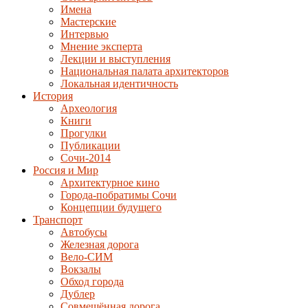
Имена
Мастерские
Интервью
Мнение эксперта
Лекции и выступления
Национальная палата архитекторов
Локальная идентичность
История
Археология
Книги
Прогулки
Публикации
Сочи-2014
Россия и Мир
Архитектурное кино
Города-побратимы Сочи
Концепции будущего
Транспорт
Автобусы
Железная дорога
Вело-СИМ
Вокзалы
Обход города
Дублер
Совмещённая дорога