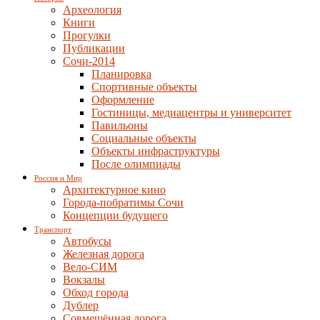
Археология
Книги
Прогулки
Публикации
Сочи-2014
Планировка
Спортивные объекты
Оформление
Гостиницы, медиацентры и университет
Павильоны
Социальные объекты
Объекты инфраструктуры
После олимпиады
Россия и Мир
Архитектурное кино
Города-побратимы Сочи
Концепции будущего
Транспорт
Автобусы
Железная дорога
Вело-СИМ
Вокзалы
Обход города
Дублер
Совмещённая дорога