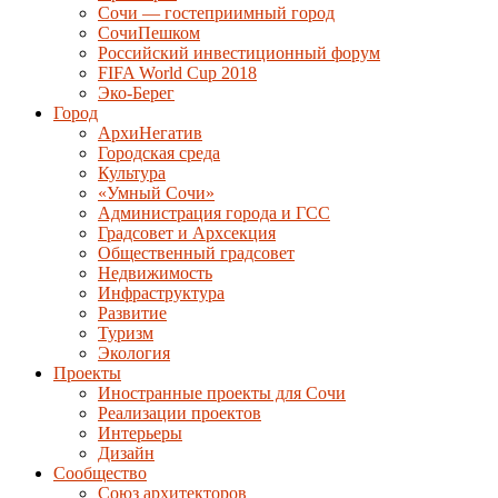
Сочи — гостеприимный город
СочиПешком
Российский инвестиционный форум
FIFA World Cup 2018
Эко-Берег
Город
АрхиНегатив
Городская среда
Культура
«Умный Сочи»
Администрация города и ГСС
Градсовет и Архсекция
Общественный градсовет
Недвижимость
Инфраструктура
Развитие
Туризм
Экология
Проекты
Иностранные проекты для Сочи
Реализации проектов
Интерьеры
Дизайн
Сообщество
Союз архитекторов