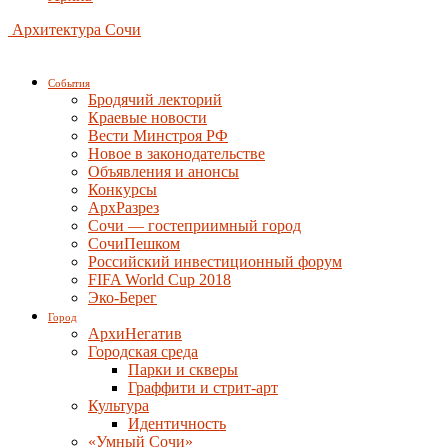
Архитектура Сочи
События
Бродячий лекторий
Краевые новости
Вести Минстроя РФ
Новое в законодательстве
Объявления и анонсы
Конкурсы
АрхРазрез
Сочи — гостеприимный город
СочиПешком
Российский инвестиционный форум
FIFA World Cup 2018
Эко-Берег
Город
АрхиНегатив
Городская среда
Парки и скверы
Граффити и стрит-арт
Культура
Идентичность
«Умный Сочи»