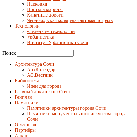
Парковки
Порты и марины
Канатные дороги
Черноморская кольцевая автомагистраль
Технологии
«Зелёные» технологии
Урбанистика
Институт Урбанистики Сочи
Поиск
Архитектура Сочи
АрхКалендарь
АС.Вестник
Библиотека
Идеи для города
Главный архитектор Сочи
Генплан
Памятники
Памятники архитектуры города Сочи
Памятники монументального искусства города
Сочи
О журнале
Партнёры
Архив