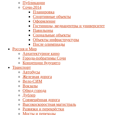
Публикации
Сочи-2014
Планировка
Спортивные объекты
Оформление
Гостиницы, медиацентры и университет
Павильоны
Социальные объекты
Объекты инфраструктуры
После олимпиады
Россия и Мир
Архитектурное кино
Города-побратимы Сочи
Концепции будущего
Транспорт
Автобусы
Железная дорога
Вело-СИМ
Вокзалы
Обход города
Дублер
Совмещённая дорога
Высокоскоростная магистраль
Развязки и перекрёстки
Мосты и переходы