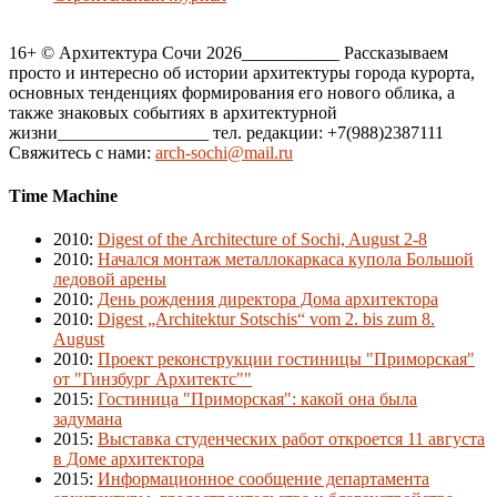
16+ © Архитектура Сочи 2026___________ Рассказываем
просто и интересно об истории архитектуры города курорта,
основных тенденциях формирования его нового облика, а
также знаковых событиях в архитектурной
жизни_________________ тел. редакции: +7(988)2387111
Свяжитесь с нами:
arch-sochi@mail.ru
Time Machine
2010
:
Digest of the Architecture of Sochi, August 2-8
2010
:
Начался монтаж металлокаркаса купола Большой
ледовой арены
2010
:
День рождения директора Дома архитектора
2010
:
Digest „Architektur Sotschis“ vom 2. bis zum 8.
August
2010
:
Проект реконструкции гостиницы "Приморская"
от "Гинзбург Архитектс""
2015
:
Гостиница "Приморская": какой она была
задумана
2015
:
Выставка студенческих работ откроется 11 августа
в Доме архитектора
2015
:
Информационное сообщение департамента