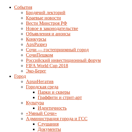
События
Бродячий лекторий
Краевые новости
Вести Минстроя РФ
Новое в законодательстве
Объявления и анонсы
Конкурсы
АрхРазрез
Сочи — гостеприимный город
СочиПешком
Российский инвестиционный форум
FIFA World Cup 2018
Эко-Берег
Город
АрхиНегатив
Городская среда
Парки и скверы
Граффити и стрит-арт
Культура
Идентичность
«Умный Сочи»
Администрация города и ГСС
Слушания
Документы