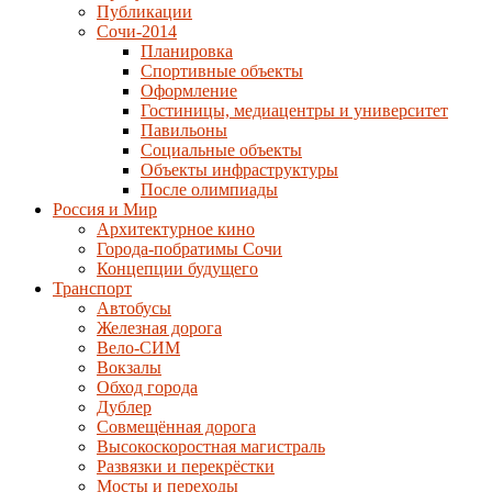
Публикации
Сочи-2014
Планировка
Спортивные объекты
Оформление
Гостиницы, медиацентры и университет
Павильоны
Социальные объекты
Объекты инфраструктуры
После олимпиады
Россия и Мир
Архитектурное кино
Города-побратимы Сочи
Концепции будущего
Транспорт
Автобусы
Железная дорога
Вело-СИМ
Вокзалы
Обход города
Дублер
Совмещённая дорога
Высокоскоростная магистраль
Развязки и перекрёстки
Мосты и переходы