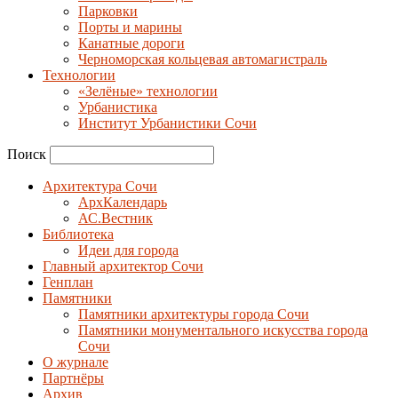
Парковки
Порты и марины
Канатные дороги
Черноморская кольцевая автомагистраль
Технологии
«Зелёные» технологии
Урбанистика
Институт Урбанистики Сочи
Поиск
Архитектура Сочи
АрхКалендарь
АС.Вестник
Библиотека
Идеи для города
Главный архитектор Сочи
Генплан
Памятники
Памятники архитектуры города Сочи
Памятники монументального искусства города
Сочи
О журнале
Партнёры
Архив