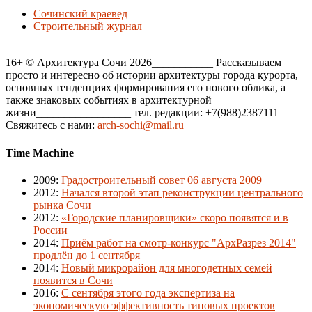
Сочинский краевед
Строительный журнал
16+ © Архитектура Сочи 2026___________ Рассказываем
просто и интересно об истории архитектуры города курорта,
основных тенденциях формирования его нового облика, а
также знаковых событиях в архитектурной
жизни_________________ тел. редакции: +7(988)2387111
Свяжитесь с нами:
arch-sochi@mail.ru
Time Machine
2009
:
Градостроительный совет 06 августа 2009
2012
:
Начался второй этап реконструкции центрального
рынка Сочи
2012
:
«Городские планировщики» скоро появятся и в
России
2014
:
Приём работ на смотр-конкурс "АрхРазрез 2014"
продлён до 1 сентября
2014
:
Новый микрорайон для многодетных семей
появится в Сочи
2016
:
С сентября этого года экспертиза на
экономическую эффективность типовых проектов