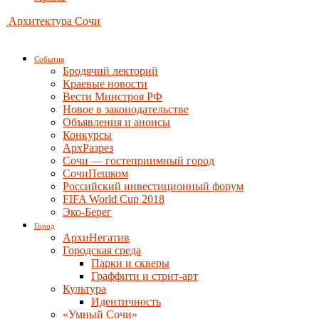
Архитектура Сочи
События
Бродячий лекторий
Краевые новости
Вести Минстроя РФ
Новое в законодательстве
Объявления и анонсы
Конкурсы
АрхРазрез
Сочи — гостеприимный город
СочиПешком
Российский инвестиционный форум
FIFA World Cup 2018
Эко-Берег
Город
АрхиНегатив
Городская среда
Парки и скверы
Граффити и стрит-арт
Культура
Идентичность
«Умный Сочи»