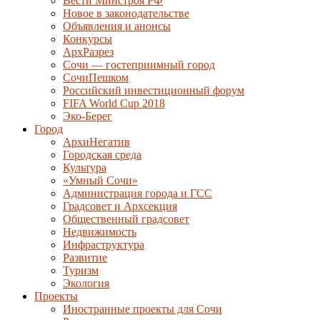
Вести Минстроя РФ
Новое в законодательстве
Объявления и анонсы
Конкурсы
АрхРазрез
Сочи — гостеприимный город
СочиПешком
Российский инвестиционный форум
FIFA World Cup 2018
Эко-Берег
Город
АрхиНегатив
Городская среда
Культура
«Умный Сочи»
Администрация города и ГСС
Градсовет и Архсекция
Общественный градсовет
Недвижимость
Инфраструктура
Развитие
Туризм
Экология
Проекты
Иностранные проекты для Сочи