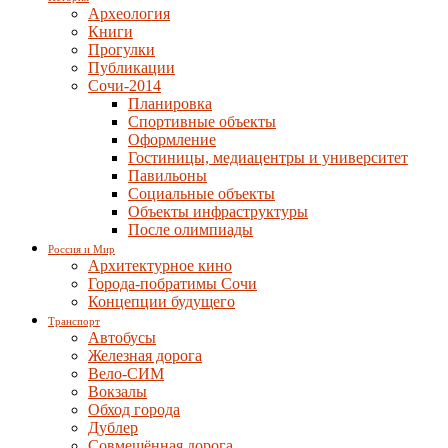
Археология
Книги
Прогулки
Публикации
Сочи-2014
Планировка
Спортивные объекты
Оформление
Гостиницы, медиацентры и университет
Павильоны
Социальные объекты
Объекты инфраструктуры
После олимпиады
Россия и Мир
Архитектурное кино
Города-побратимы Сочи
Концепции будущего
Транспорт
Автобусы
Железная дорога
Вело-СИМ
Вокзалы
Обход города
Дублер
Совмещённая дорога