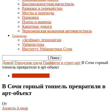
Высокоскоростная магистраль
Развязки и перекрёстки
Мосты и переходы
Парковки
Порты и марины
Канатные дороги
Черноморская кольцевая автомагистраль
Технологии
«Зелёные» технологии
Урбанистика
Институт Урбанистики Сочи
Домой
Городская среда
Граффити и стрит-арт
В Сочи горный
тоннель превратили в арт-объект
Граффити и стрит-арт
В Сочи горный тоннель превратили в
арт-объект
От
Анжела Аджар