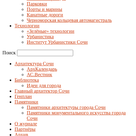
Парковки
Порты и марины
Канатные дороги
Черноморская кольцевая автомагистраль
Технологии
«Зелёные» технологии
Урбанистика
Институт Урбанистики Сочи
Поиск
Архитектура Сочи
АрхКалендарь
АС.Вестник
Библиотека
Идеи для города
Главный архитектор Сочи
Генплан
Памятники
Памятники архитектуры города Сочи
Памятники монументального искусства города
Сочи
О журнале
Партнёры
Архив