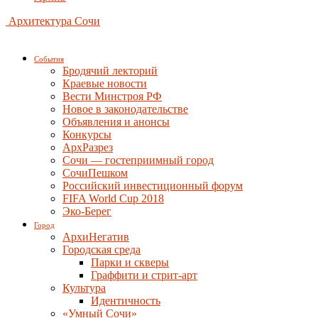
Архитектура Сочи
События
Бродячий лекторий
Краевые новости
Вести Минстроя РФ
Новое в законодательстве
Объявления и анонсы
Конкурсы
АрхРазрез
Сочи — гостеприимный город
СочиПешком
Российский инвестиционный форум
FIFA World Cup 2018
Эко-Берег
Город
АрхиНегатив
Городская среда
Парки и скверы
Граффити и стрит-арт
Культура
Идентичность
«Умный Сочи»