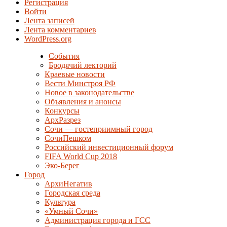
Регистрация
Войти
Лента записей
Лента комментариев
WordPress.org
События
Бродячий лекторий
Краевые новости
Вести Минстроя РФ
Новое в законодательстве
Объявления и анонсы
Конкурсы
АрхРазрез
Сочи — гостеприимный город
СочиПешком
Российский инвестиционный форум
FIFA World Cup 2018
Эко-Берег
Город
АрхиНегатив
Городская среда
Культура
«Умный Сочи»
Администрация города и ГСС