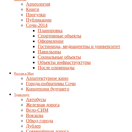
Археология
Книги
Прогулки
Публикации
Сочи-2014
Планировка
Спортивные объекты
Оформление
Гостиницы, медиацентры и университет
Павильоны
Социальные объекты
Объекты инфраструктуры
После олимпиады
Россия и Мир
Архитектурное кино
Города-побратимы Сочи
Концепции будущего
Транспорт
Автобусы
Железная дорога
Вело-СИМ
Вокзалы
Обход города
Дублер
Совмещённая дорога