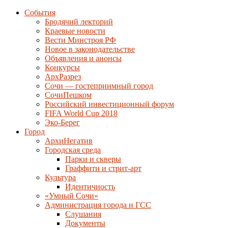
События
Бродячий лекторий
Краевые новости
Вести Минстроя РФ
Новое в законодательстве
Объявления и анонсы
Конкурсы
АрхРазрез
Сочи — гостеприимный город
СочиПешком
Российский инвестиционный форум
FIFA World Cup 2018
Эко-Берег
Город
АрхиНегатив
Городская среда
Парки и скверы
Граффити и стрит-арт
Культура
Идентичность
«Умный Сочи»
Администрация города и ГСС
Слушания
Документы