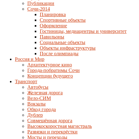
Публикации
Сочи-2014
Планировка
Спортивные объекты
Оформление
Гостиницы, медиацентры и университет
Павильоны
Социальные объекты
Объекты инфраструктуры
После олимпиады
Россия и Мир
Архитектурное кино
Города-побратимы Сочи
Концепции будущего
Транспорт
Автобусы
Железная дорога
Вело-СИМ
Вокзалы
Обход города
Дублер
Совмещённая дорога
Высокоскоростная магистраль
Развязки и перекрёстки
Мосты и переходы