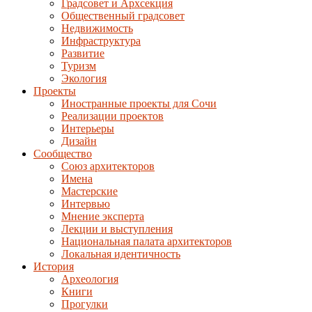
Градсовет и Архсекция
Общественный градсовет
Недвижимость
Инфраструктура
Развитие
Туризм
Экология
Проекты
Иностранные проекты для Сочи
Реализации проектов
Интерьеры
Дизайн
Сообщество
Союз архитекторов
Имена
Мастерские
Интервью
Мнение эксперта
Лекции и выступления
Национальная палата архитекторов
Локальная идентичность
История
Археология
Книги
Прогулки