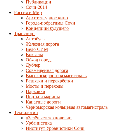
Публикации
Сочи-2014
Россия и Мир
Архитектурное кино
Города-побратимы Сочи
Концепции будущего
Транспорт
Автобусы
Железная дорога
Вело-СИМ
Вокзалы
Обход города
Дублер
Совмещённая дорога
Высокоскоростная магистраль
Развязки и перекрёстки
Мосты и переходы
Парковки
Порты и марины
Канатные дороги
Черноморская кольцевая автомагистраль
Технологии
«Зелёные» технологии
Урбанистика
Институт Урбанистики Сочи