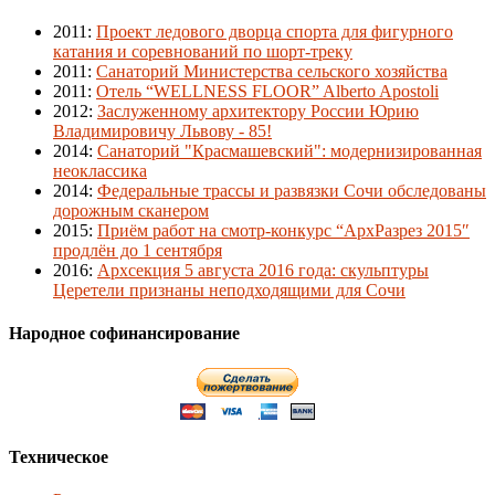
2011
:
Проект ледового дворца спорта для фигурного
катания и соревнований по шорт-треку
2011
:
Санаторий Министерства сельского хозяйства
2011
:
Отель “WELLNESS FLOOR” Alberto Apostoli
2012
:
Заслуженному архитектору России Юрию
Владимировичу Львову - 85!
2014
:
Санаторий "Красмашевский": модернизированная
неоклассика
2014
:
Федеральные трассы и развязки Сочи обследованы
дорожным сканером
2015
:
Приём работ на смотр-конкурс “АрхРазрез 2015″
продлён до 1 сентября
2016
:
Архсекция 5 августа 2016 года: скульптуры
Церетели признаны неподходящими для Сочи
Народное софинансирование
Техническое