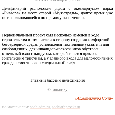
Дельфинарий расположен рядом с океанариумом парка
«Ривьера» на месте старой «Музэстрады», долгое время уже
не использовавшейся по прямому назначению.
Первоначальный проект был несколько изменен в ходе
строительства в том числе и в сторону создания комфортной
безбарьерной среды: установлены тактильные указатели для
слабовидящих, для инвалидов-колясочников обустроен
отдельный вход с пандусом, который тянется прямо к
зрительским трибунам, а у главного входа для маломобильных
граждан смонтирован специальный лифт.
Главный бассейн дельфинария
©
romansky
«Архитектура Сочи»
по материалам:
sochiadm.ru
,
sochiarhproekt.ru