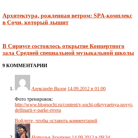
Архитектура, рожденная ветром: SPA-комплекс
в Сочи, который дышит
В Сириусе состоялось открытие Концертного
зала Средней специальной музыкальной школы
9 КОММЕНТАРИИ
Александр Валов
14.09.2012 в 01:00
Фото тренировок:
http://www.blogsochi.ru/content/v-sochi-otkryvaetsya-novyi-
delfinarii-v-parke-rivera
Войдите, чтобы оставить комментарий
Наталья Захарова
14.09.2012 в 09:34