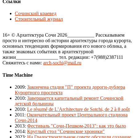
Ссылки
Сочинский краевед
Строительный журнал
16+ © Архитектура Сочи 2026___________ Рассказываем
просто и интересно об истории архитектуры города курорта,
основных тенденциях формирования его нового облика, а
также знаковых событиях в архитектурной
жизни_________________ тел. редакции: +7(988)2387111
Свяжитесь с нами:
arch-sochi@mail.ru
Time Machine
2009
:
Закончена стадия "П" проекта дороги-дублера
Курортного проспекта
2010
:
Завершается капитальный ремонт Сочинской
детской больницы
2010
:
Le résumé de L’Architecture de Sotchi, de 2 à 8 août
2011
:
Окончательный проект Центрального стадиона
Сочи-2014
2013
:
Фестиваль "Сочи-Пешком-2013": как это было
2014
:
Круглый стол "Сочинские хроники"
2023
:
На Градостроительном совете обсудили создание