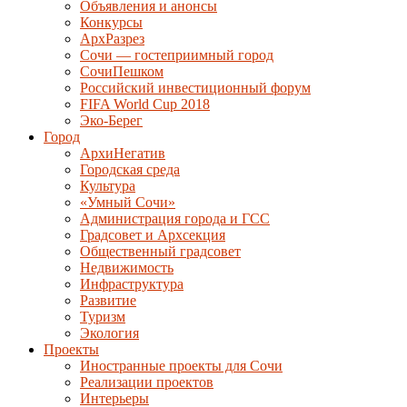
Объявления и анонсы
Конкурсы
АрхРазрез
Сочи — гостеприимный город
СочиПешком
Российский инвестиционный форум
FIFA World Cup 2018
Эко-Берег
Город
АрхиНегатив
Городская среда
Культура
«Умный Сочи»
Администрация города и ГСС
Градсовет и Архсекция
Общественный градсовет
Недвижимость
Инфраструктура
Развитие
Туризм
Экология
Проекты
Иностранные проекты для Сочи
Реализации проектов
Интерьеры