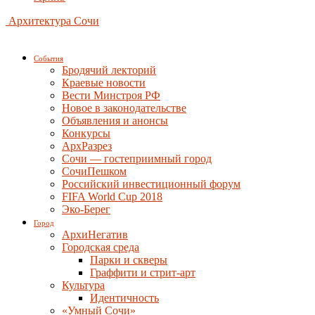
Архитектура Сочи
События
Бродячий лекторий
Краевые новости
Вести Минстроя РФ
Новое в законодательстве
Объявления и анонсы
Конкурсы
АрхРазрез
Сочи — гостеприимный город
СочиПешком
Российский инвестиционный форум
FIFA World Cup 2018
Эко-Берег
Город
АрхиНегатив
Городская среда
Парки и скверы
Граффити и стрит-арт
Культура
Идентичность
«Умный Сочи»