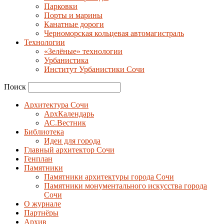
Парковки
Порты и марины
Канатные дороги
Черноморская кольцевая автомагистраль
Технологии
«Зелёные» технологии
Урбанистика
Институт Урбанистики Сочи
Поиск
Архитектура Сочи
АрхКалендарь
АС.Вестник
Библиотека
Идеи для города
Главный архитектор Сочи
Генплан
Памятники
Памятники архитектуры города Сочи
Памятники монументального искусства города
Сочи
О журнале
Партнёры
Архив