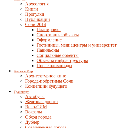
Археология
Книги
Прогулки
Публикации
Сочи-2014
Планировка
Спортивные объекты
Оформление
Гостиницы, медиацентры и университет
Павильоны
Социальные объекты
Объекты инфраструктуры
После олимпиады
Россия и Мир
Архитектурное кино
Города-побратимы Сочи
Концепции будущего
Транспорт
Автобусы
Железная дорога
Вело-СИМ
Вокзалы
Обход города
Дублер
Совмещённая дорога