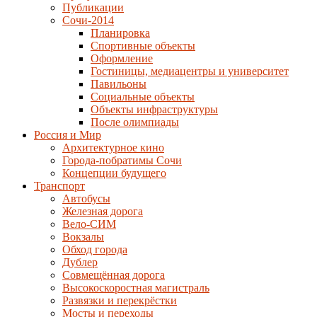
Публикации
Сочи-2014
Планировка
Спортивные объекты
Оформление
Гостиницы, медиацентры и университет
Павильоны
Социальные объекты
Объекты инфраструктуры
После олимпиады
Россия и Мир
Архитектурное кино
Города-побратимы Сочи
Концепции будущего
Транспорт
Автобусы
Железная дорога
Вело-СИМ
Вокзалы
Обход города
Дублер
Совмещённая дорога
Высокоскоростная магистраль
Развязки и перекрёстки
Мосты и переходы