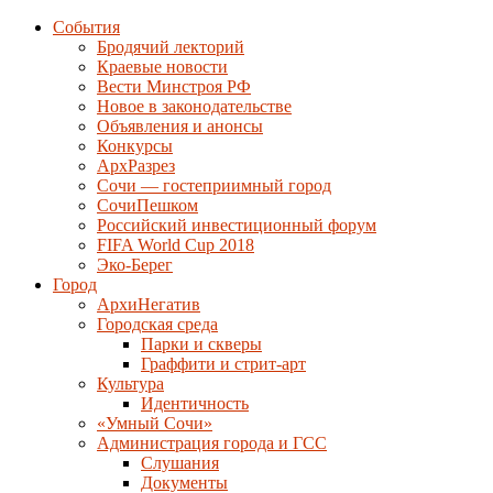
События
Бродячий лекторий
Краевые новости
Вести Минстроя РФ
Новое в законодательстве
Объявления и анонсы
Конкурсы
АрхРазрез
Сочи — гостеприимный город
СочиПешком
Российский инвестиционный форум
FIFA World Cup 2018
Эко-Берег
Город
АрхиНегатив
Городская среда
Парки и скверы
Граффити и стрит-арт
Культура
Идентичность
«Умный Сочи»
Администрация города и ГСС
Слушания
Документы