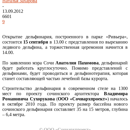
Наталья Захарова
-
13.09.2012
6601
9
Открытие дельфинария, построенного в парке «Ривьера»,
состоится
15 сентября
в 13.00 с представления по вырезанию
ледяного дельфина, а торжественная церемония начнется в
14.00.
По заявлению мэра Сочи
Анатолия Пахомова
, дельфинарий
будет работать круглосуточно. Помимо представлений с
дельфинами, будет проводиться и дельфинотерапия, которая
станет составляющей частью лечебной базы курорта.
Строительство дельфинария в современном стеле на 1300
мест по проекту сочинского архитектора
Владимира
Романовича Сухорукова
(
ООО «Сочиархпроект»
) началось
в октябре 2010 года. По проекту размер бассейна нового
сочинского дельфинария составляет 35 на 15 метров, глубина
– 6,4 метра.
© ООО «Сочиархпроект»