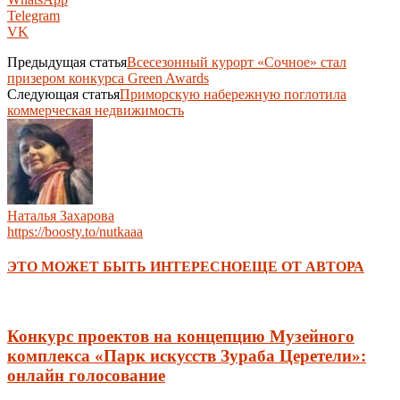
Telegram
VK
Предыдущая статья
Всесезонный курорт «Сочное» стал
призером конкурса Green Awards
Следующая статья
Приморскую набережную поглотила
коммерческая недвижимость
Наталья Захарова
https://boosty.to/nutkaaa
ЭТО МОЖЕТ БЫТЬ ИНТЕРЕСНО
ЕЩЕ ОТ АВТОРА
Конкурс проектов на концепцию Музейного
комплекса «Парк искусств Зураба Церетели»:
онлайн голосование