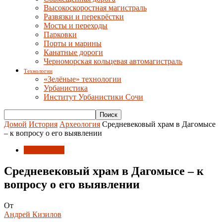
Высокоскоростная магистраль
Развязки и перекрёстки
Мосты и переходы
Парковки
Порты и марины
Канатные дороги
Черноморская кольцевая автомагистраль
Технологии
«Зелёные» технологии
Урбанистика
Институт Урбанистики Сочи
Домой
История
Археология
Средневековый храм в Дагомысе
– к вопросу о его выявлении
Археология
Средневековый храм в Дагомысе – к
вопросу о его выявлении
От
Андрей Кизилов