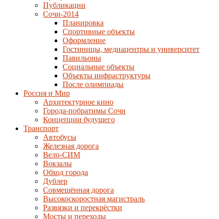
Публикации
Сочи-2014
Планировка
Спортивные объекты
Оформление
Гостиницы, медиацентры и университет
Павильоны
Социальные объекты
Объекты инфраструктуры
После олимпиады
Россия и Мир
Архитектурное кино
Города-побратимы Сочи
Концепции будущего
Транспорт
Автобусы
Железная дорога
Вело-СИМ
Вокзалы
Обход города
Дублер
Совмещённая дорога
Высокоскоростная магистраль
Развязки и перекрёстки
Мосты и переходы