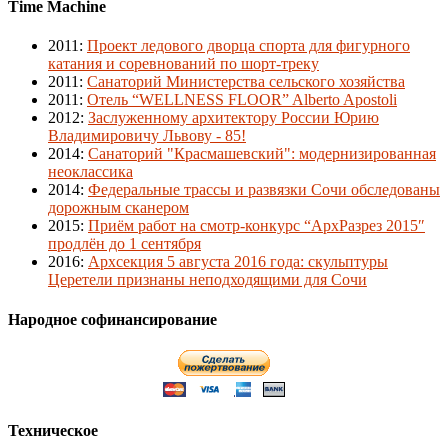
Time Machine
2011
:
Проект ледового дворца спорта для фигурного
катания и соревнований по шорт-треку
2011
:
Санаторий Министерства сельского хозяйства
2011
:
Отель “WELLNESS FLOOR” Alberto Apostoli
2012
:
Заслуженному архитектору России Юрию
Владимировичу Львову - 85!
2014
:
Санаторий "Красмашевский": модернизированная
неоклассика
2014
:
Федеральные трассы и развязки Сочи обследованы
дорожным сканером
2015
:
Приём работ на смотр-конкурс “АрхРазрез 2015″
продлён до 1 сентября
2016
:
Архсекция 5 августа 2016 года: скульптуры
Церетели признаны неподходящими для Сочи
Народное софинансирование
Техническое