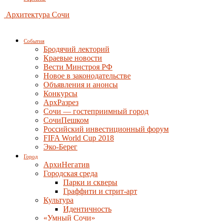
Архитектура Сочи
События
Бродячий лекторий
Краевые новости
Вести Минстроя РФ
Новое в законодательстве
Объявления и анонсы
Конкурсы
АрхРазрез
Сочи — гостеприимный город
СочиПешком
Российский инвестиционный форум
FIFA World Cup 2018
Эко-Берег
Город
АрхиНегатив
Городская среда
Парки и скверы
Граффити и стрит-арт
Культура
Идентичность
«Умный Сочи»