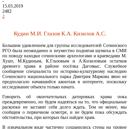
-
15.03.2019
2482
2
Кудин М.И. Глазов К.А. Кизилов А.С.
Большим удивлением для группы исследователей Сочинского
РГО была неожиданно и неуместно поднятая шумиха в СМИ
по поводу находки сочинскими археологами и краеведами М.
Хушт, М.Кудиным, К.Глазовым и А.Кизиловым остатков
древнего храма в районе посёлка Дагомыс. Служебное
сообщение специалиста по историко-культурному наследию
Сочинского национального парка Дмитрия Маркова явно не
предполагало начавшийся ажиотаж в интернете, поскольку
исследование объекта только начато.
Говорить об окончательных датировках храма пока
преждевременно, но будем надеяться на то, что официальные
раскопки не заставят себя долго ждать. Тем не менее, мы
сообщим о первичном осмотре, и не будем пока обсуждать
обстоятельства, при которых был найден храм.
В изначальном виде частично сохранились стены на уровне