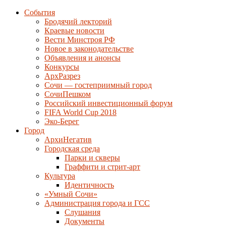
События
Бродячий лекторий
Краевые новости
Вести Минстроя РФ
Новое в законодательстве
Объявления и анонсы
Конкурсы
АрхРазрез
Сочи — гостеприимный город
СочиПешком
Российский инвестиционный форум
FIFA World Cup 2018
Эко-Берег
Город
АрхиНегатив
Городская среда
Парки и скверы
Граффити и стрит-арт
Культура
Идентичность
«Умный Сочи»
Администрация города и ГСС
Слушания
Документы