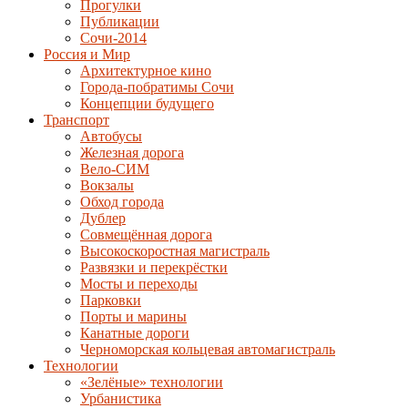
Прогулки
Публикации
Сочи-2014
Россия и Мир
Архитектурное кино
Города-побратимы Сочи
Концепции будущего
Транспорт
Автобусы
Железная дорога
Вело-СИМ
Вокзалы
Обход города
Дублер
Совмещённая дорога
Высокоскоростная магистраль
Развязки и перекрёстки
Мосты и переходы
Парковки
Порты и марины
Канатные дороги
Черноморская кольцевая автомагистраль
Технологии
«Зелёные» технологии
Урбанистика