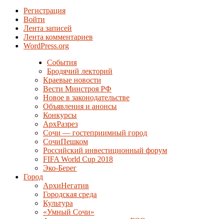
Регистрация
Войти
Лента записей
Лента комментариев
WordPress.org
События
Бродячий лекторий
Краевые новости
Вести Минстроя РФ
Новое в законодательстве
Объявления и анонсы
Конкурсы
АрхРазрез
Сочи — гостеприимный город
СочиПешком
Российский инвестиционный форум
FIFA World Cup 2018
Эко-Берег
Город
АрхиНегатив
Городская среда
Культура
«Умный Сочи»