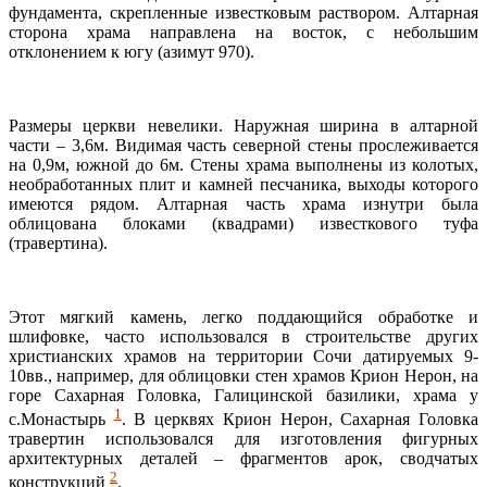
фундамента, скрепленные известковым раствором. Алтарная
сторона храма направлена на восток, с небольшим
отклонением к югу (азимут 970).
Размеры церкви невелики. Наружная ширина в алтарной
части – 3,6м. Видимая часть северной стены прослеживается
на 0,9м, южной до 6м. Стены храма выполнены из колотых,
необработанных плит и камней песчаника, выходы которого
имеются рядом. Алтарная часть храма изнутри была
облицована блоками (квадрами) известкового туфа
(травертина).
Этот мягкий камень, легко поддающийся обработке и
шлифовке, часто использовался в строительстве других
христианских храмов на территории Сочи датируемых 9-
10вв., например, для облицовки стен храмов Крион Нерон, на
горе Сахарная Головка, Галицинской базилики, храма у
1
с.Монастырь
. В церквях Крион Нерон, Сахарная Головка
травертин использовался для изготовления фигурных
архитектурных деталей – фрагментов арок, сводчатых
2
конструкций
.