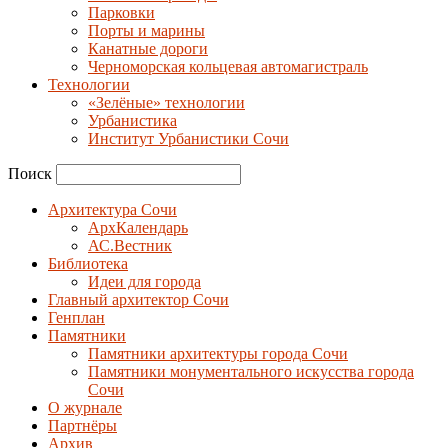
Парковки
Порты и марины
Канатные дороги
Черноморская кольцевая автомагистраль
Технологии
«Зелёные» технологии
Урбанистика
Институт Урбанистики Сочи
Поиск
Архитектура Сочи
АрхКалендарь
АС.Вестник
Библиотека
Идеи для города
Главный архитектор Сочи
Генплан
Памятники
Памятники архитектуры города Сочи
Памятники монументального искусства города
Сочи
О журнале
Партнёры
Архив