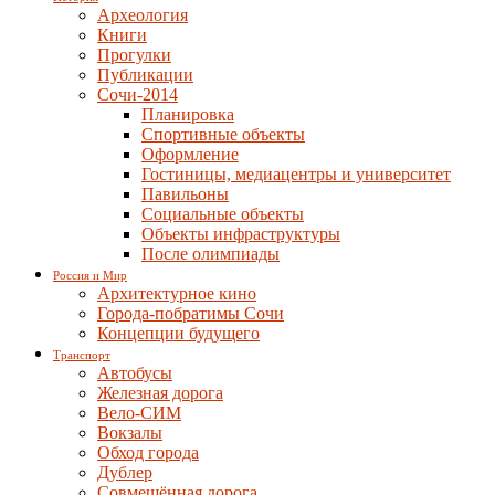
Археология
Книги
Прогулки
Публикации
Сочи-2014
Планировка
Спортивные объекты
Оформление
Гостиницы, медиацентры и университет
Павильоны
Социальные объекты
Объекты инфраструктуры
После олимпиады
Россия и Мир
Архитектурное кино
Города-побратимы Сочи
Концепции будущего
Транспорт
Автобусы
Железная дорога
Вело-СИМ
Вокзалы
Обход города
Дублер
Совмещённая дорога