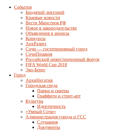
События
Бродячий лекторий
Краевые новости
Вести Минстроя РФ
Новое в законодательстве
Объявления и анонсы
Конкурсы
АрхРазрез
Сочи — гостеприимный город
СочиПешком
Российский инвестиционный форум
FIFA World Cup 2018
Эко-Берег
Город
АрхиНегатив
Городская среда
Парки и скверы
Граффити и стрит-арт
Культура
Идентичность
«Умный Сочи»
Администрация города и ГСС
Слушания
Документы