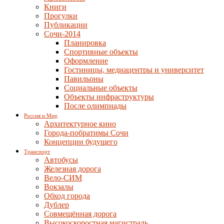
Книги
Прогулки
Публикации
Сочи-2014
Планировка
Спортивные объекты
Оформление
Гостиницы, медиацентры и университет
Павильоны
Социальные объекты
Объекты инфраструктуры
После олимпиады
Россия и Мир
Архитектурное кино
Города-побратимы Сочи
Концепции будущего
Транспорт
Автобусы
Железная дорога
Вело-СИМ
Вокзалы
Обход города
Дублер
Совмещённая дорога
Высокоскоростная магистраль