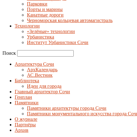
Парковки
Порты и марины
Канатные дороги
Черноморская кольцевая автомагистраль
Технологии
«Зелёные» технологии
Урбанистика
Институт Урбанистики Сочи
Поиск
Архитектура Сочи
АрхКалендарь
АС.Вестник
Библиотека
Идеи для города
Главный архитектор Сочи
Генплан
Памятники
Памятники архитектуры города Сочи
Памятники монументального искусства города Соч
О журнале
Партнёры
Архив