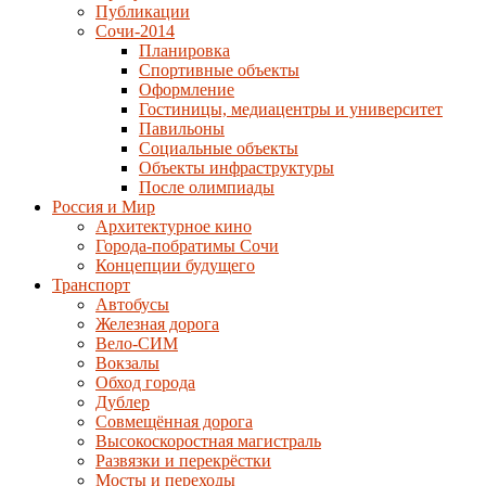
Публикации
Сочи-2014
Планировка
Спортивные объекты
Оформление
Гостиницы, медиацентры и университет
Павильоны
Социальные объекты
Объекты инфраструктуры
После олимпиады
Россия и Мир
Архитектурное кино
Города-побратимы Сочи
Концепции будущего
Транспорт
Автобусы
Железная дорога
Вело-СИМ
Вокзалы
Обход города
Дублер
Совмещённая дорога
Высокоскоростная магистраль
Развязки и перекрёстки
Мосты и переходы