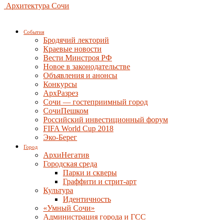
Архитектура Сочи
События
Бродячий лекторий
Краевые новости
Вести Минстроя РФ
Новое в законодательстве
Объявления и анонсы
Конкурсы
АрхРазрез
Сочи — гостеприимный город
СочиПешком
Российский инвестиционный форум
FIFA World Cup 2018
Эко-Берег
Город
АрхиНегатив
Городская среда
Парки и скверы
Граффити и стрит-арт
Культура
Идентичность
«Умный Сочи»
Администрация города и ГСС