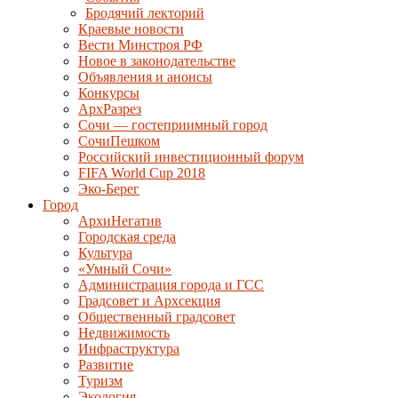
Бродячий лекторий
Краевые новости
Вести Минстроя РФ
Новое в законодательстве
Объявления и анонсы
Конкурсы
АрхРазрез
Сочи — гостеприимный город
СочиПешком
Российский инвестиционный форум
FIFA World Cup 2018
Эко-Берег
Город
АрхиНегатив
Городская среда
Культура
«Умный Сочи»
Администрация города и ГСС
Градсовет и Архсекция
Общественный градсовет
Недвижимость
Инфраструктура
Развитие
Туризм
Экология