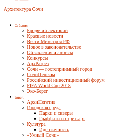
Архитектура Сочи
События
Бродячий лекторий
Краевые новости
Вести Минстроя РФ
Новое в законодательстве
Объявления и анонсы
Конкурсы
АрхРазрез
Сочи — гостеприимный город
СочиПешком
Российский инвестиционный форум
FIFA World Cup 2018
Эко-Берег
Город
АрхиНегатив
Городская среда
Парки и скверы
Граффити и стрит-арт
Культура
Идентичность
«Умный Сочи»