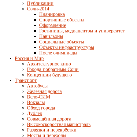
Публикации
Сочи-2014
Планировка
Спортивные объекты
Оформление
Гостиницы, медиацентры и университет
Павильоны
Социальные объекты
Объекты инфраструктуры
После олимпиады
Россия и Мир
Архитектурное кино
Города-побратимы Сочи
Концепции будущего
Транспорт
Автобусы
Железная дорога
Вело-СИМ
Вокзалы
Обход города
Дублер
Совмещённая дорога
Высокоскоростная магистраль
Развязки и перекрёстки
Мосты и переходы