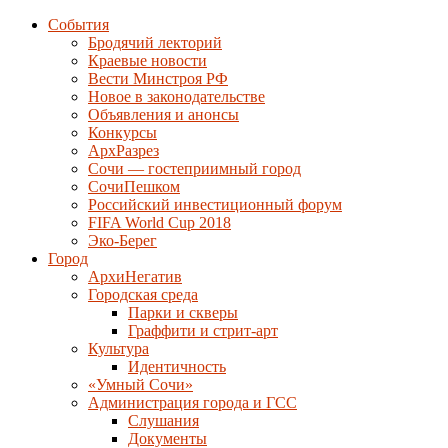
События
Бродячий лекторий
Краевые новости
Вести Минстроя РФ
Новое в законодательстве
Объявления и анонсы
Конкурсы
АрхРазрез
Сочи — гостеприимный город
СочиПешком
Российский инвестиционный форум
FIFA World Cup 2018
Эко-Берег
Город
АрхиНегатив
Городская среда
Парки и скверы
Граффити и стрит-арт
Культура
Идентичность
«Умный Сочи»
Администрация города и ГСС
Слушания
Документы