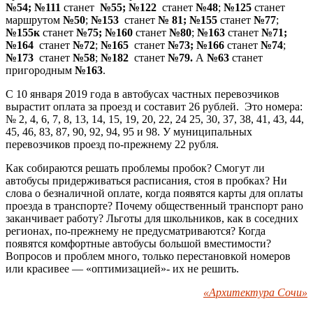
№54; №111
станет
№55; №122
станет
№48
;
№125
станет
маршрутом
№50
;
№153
станет
№ 81; №155
станет
№77
;
№155к
станет
№75; №160
станет
№80
;
№163
станет
№71;
№164
станет
№72
;
№165
станет
№73; №166
станет
№74
;
№173
станет
№58
;
№182
станет
№79.
А
№63
станет
пригородным
№163
.
С 10 января 2019 года в автобусах частных перевозчиков
вырастит оплата за проезд и составит 26 рублей. Это номера:
№ 2, 4, 6, 7, 8, 13, 14, 15, 19, 20, 22, 24 25, 30, 37, 38, 41, 43, 44,
45, 46, 83, 87, 90, 92, 94, 95 и 98. У муниципальных
перевозчиков проезд по-прежнему 22 рубля.
Как собираются решать проблемы пробок? Смогут ли
автобусы придерживаться расписания, стоя в пробках? Ни
слова о безналичной оплате, когда появятся карты для оплаты
проезда в транспорте? Почему общественный транспорт рано
заканчивает работу? Льготы для школьников, как в соседних
регионах, по-прежнему не предусматриваются? Когда
появятся комфортные автобусы большой вместимости?
Вопросов и проблем много, только перестановкой номеров
или красивее — «оптимизацией»- их не решить.
«Архитектура Сочи»