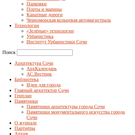
Парковки
Порты и марины
Канатные дороги
Черноморская кольцевая автомагистраль
Технологии
«Зелёные» технологии
Урбанистика
Институт Урбанистики Сочи
Поиск
Архитектура Сочи
АрхКалендарь
АС.Вестник
Библиотека
Идеи для города
Главный архитектор Сочи
Генплан
Памятники
Памятники архитектуры города Сочи
Памятники монументального искусства города
Сочи
О журнале
Партнёры
Архив