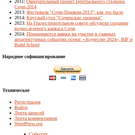
2011
:
Окончательный проект Центрального стадиона
Сочи-2014
2013
:
Фестиваль "Сочи-Пешком-2013": как это было
2014
:
Круглый стол "Сочинские хроники"
2023
:
На Градостроительном совете обсудили создание
водно-зеленого каркаса Сочи
2024
:
Принимаются заявки на участие в главных
архитектурных событиях осени: «Зодчестве 2024», BIF и
Build School
Народное софинансирование
Техническое
Регистрация
Войти
Лента записей
Лента комментариев
WordPress.org
События