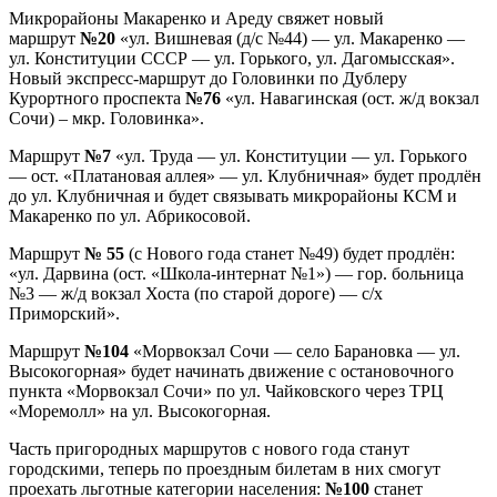
Микрорайоны Макаренко и Ареду свяжет новый
маршрут
№20
«ул. Вишневая (д/с №44) — ул. Макаренко —
ул. Конституции СССР — ул. Горького, ул. Дагомысская».
Новый экспресс-маршрут до Головинки по Дублеру
Курортного проспекта
№76
«ул. Навагинская (ост. ж/д вокзал
Сочи) – мкр. Головинка».
Маршрут
№7
«ул. Труда — ул. Конституции — ул. Горького
— ост. «Платановая аллея» — ул. Клубничная» будет продлён
до ул. Клубничная и будет связывать микрорайоны КСМ и
Макаренко по ул. Абрикосовой.
Маршрут
№ 55
(с Нового года станет №49) будет продлён:
«ул. Дарвина (ост. «Школа-интернат №1») — гор. больница
№3 — ж/д вокзал Хоста (по старой дороге) — с/х
Приморский».
Маршрут
№104
«Морвокзал Сочи — село Барановка — ул.
Высокогорная» будет начинать движение с остановочного
пункта «Морвокзал Сочи» по ул. Чайковского через ТРЦ
«Моремолл» на ул. Высокогорная.
Часть пригородных маршрутов с нового года станут
городскими, теперь по проездным билетам в них смогут
проехать льготные категории населения:
№100
станет