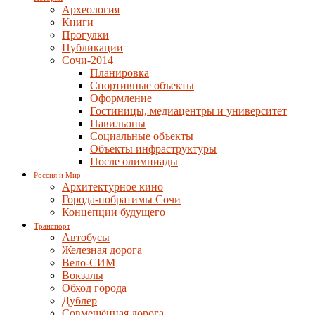
Археология
Книги
Прогулки
Публикации
Сочи-2014
Планировка
Спортивные объекты
Оформление
Гостиницы, медиацентры и университет
Павильоны
Социальные объекты
Объекты инфраструктуры
После олимпиады
Россия и Мир
Архитектурное кино
Города-побратимы Сочи
Концепции будущего
Транспорт
Автобусы
Железная дорога
Вело-СИМ
Вокзалы
Обход города
Дублер
Совмещённая дорога