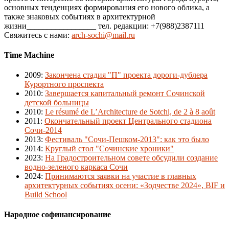
основных тенденциях формирования его нового облика, а
также знаковых событиях в архитектурной
жизни_________________ тел. редакции: +7(988)2387111
Свяжитесь с нами:
arch-sochi@mail.ru
Time Machine
2009
:
Закончена стадия "П" проекта дороги-дублера
Курортного проспекта
2010
:
Завершается капитальный ремонт Сочинской
детской больницы
2010
:
Le résumé de L’Architecture de Sotchi, de 2 à 8 août
2011
:
Окончательный проект Центрального стадиона
Сочи-2014
2013
:
Фестиваль "Сочи-Пешком-2013": как это было
2014
:
Круглый стол "Сочинские хроники"
2023
:
На Градостроительном совете обсудили создание
водно-зеленого каркаса Сочи
2024
:
Принимаются заявки на участие в главных
архитектурных событиях осени: «Зодчестве 2024», BIF и
Build School
Народное софинансирование