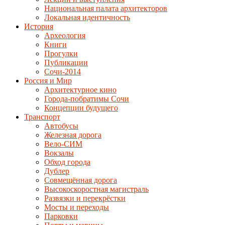
Национальная палата архитекторов
Локальная идентичность
История
Археология
Книги
Прогулки
Публикации
Сочи-2014
Россия и Мир
Архитектурное кино
Города-побратимы Сочи
Концепции будущего
Транспорт
Автобусы
Железная дорога
Вело-СИМ
Вокзалы
Обход города
Дублер
Совмещённая дорога
Высокоскоростная магистраль
Развязки и перекрёстки
Мосты и переходы
Парковки