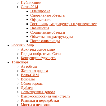
Публикации
Сочи-2014
Планировка
Спортивные объекты
Оформление
Гостиницы, медиацентры и университет
Павильоны
Социальные объекты
Объекты инфраструктуры
После олимпиады
Россия и Мир
Архитектурное кино
Города-побратимы Сочи
Концепции будущего
Транспорт
Автобусы
Железная дорога
Вело-СИМ
Вокзалы
Обход города
Дублер
Совмещённая дорога
Высокоскоростная магистраль
Развязки и перекрёстки
Мосты и переходы