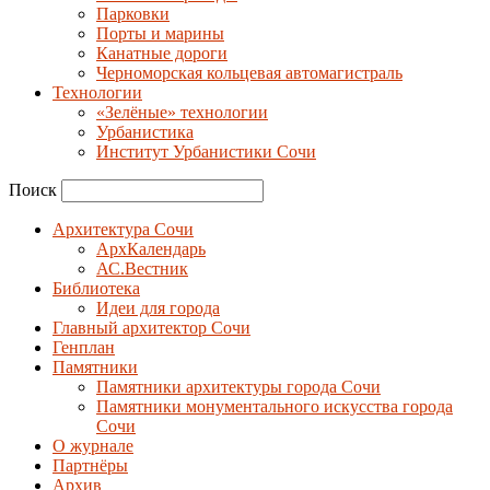
Парковки
Порты и марины
Канатные дороги
Черноморская кольцевая автомагистраль
Технологии
«Зелёные» технологии
Урбанистика
Институт Урбанистики Сочи
Поиск
Архитектура Сочи
АрхКалендарь
АС.Вестник
Библиотека
Идеи для города
Главный архитектор Сочи
Генплан
Памятники
Памятники архитектуры города Сочи
Памятники монументального искусства города
Сочи
О журнале
Партнёры
Архив