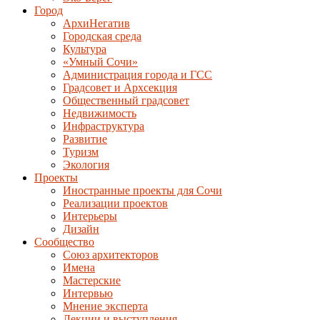
Город
АрхиНегатив
Городская среда
Культура
«Умный Сочи»
Администрация города и ГСС
Градсовет и Архсекция
Общественный градсовет
Недвижимость
Инфраструктура
Развитие
Туризм
Экология
Проекты
Иностранные проекты для Сочи
Реализации проектов
Интерьеры
Дизайн
Сообщество
Союз архитекторов
Имена
Мастерские
Интервью
Мнение эксперта
Лекции и выступления