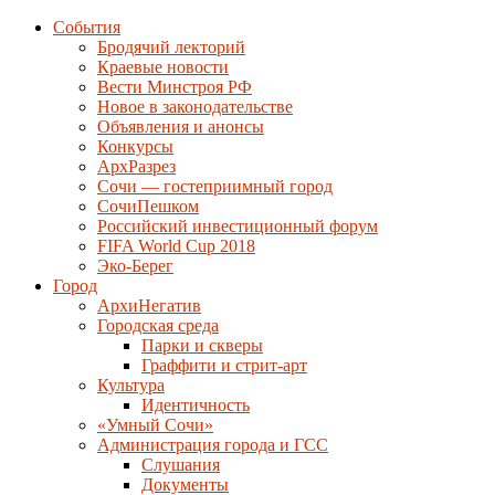
События
Бродячий лекторий
Краевые новости
Вести Минстроя РФ
Новое в законодательстве
Объявления и анонсы
Конкурсы
АрхРазрез
Сочи — гостеприимный город
СочиПешком
Российский инвестиционный форум
FIFA World Cup 2018
Эко-Берег
Город
АрхиНегатив
Городская среда
Парки и скверы
Граффити и стрит-арт
Культура
Идентичность
«Умный Сочи»
Администрация города и ГСС
Слушания
Документы