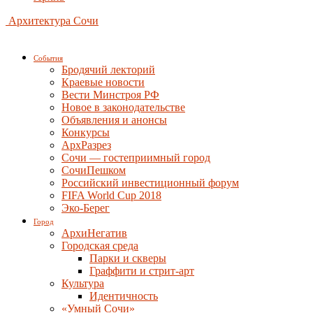
Архитектура Сочи
События
Бродячий лекторий
Краевые новости
Вести Минстроя РФ
Новое в законодательстве
Объявления и анонсы
Конкурсы
АрхРазрез
Сочи — гостеприимный город
СочиПешком
Российский инвестиционный форум
FIFA World Cup 2018
Эко-Берег
Город
АрхиНегатив
Городская среда
Парки и скверы
Граффити и стрит-арт
Культура
Идентичность
«Умный Сочи»