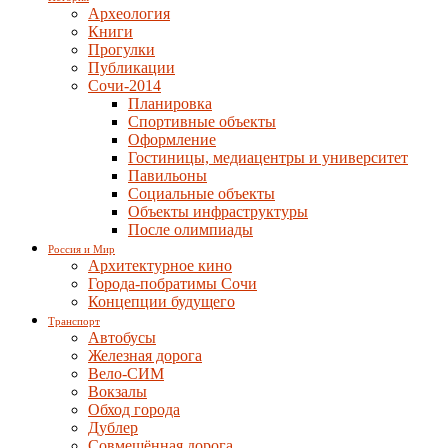
Археология
Книги
Прогулки
Публикации
Сочи-2014
Планировка
Спортивные объекты
Оформление
Гостиницы, медиацентры и университет
Павильоны
Социальные объекты
Объекты инфраструктуры
После олимпиады
Россия и Мир
Архитектурное кино
Города-побратимы Сочи
Концепции будущего
Транспорт
Автобусы
Железная дорога
Вело-СИМ
Вокзалы
Обход города
Дублер
Совмещённая дорога