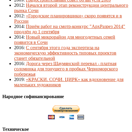
2012
:
Начался второй этап реконструкции центрального
рынка Сочи
2012
:
«Городские планировщики» скоро появятся и в
России
2014
:
Приём работ на смотр-конкурс "АрхРазрез 2014"
продлён до 1 сентября
2014
:
Новый микрорайон для многодетных семей
появится в Сочи
2016
:
С сентября этого года экспертиза на
экономическую эффективность типовых проектов
станет обязательной
2016
:
Дорога через Шаумянский перевал - платная
соломинка для тонущего в пробках Черноморского
побережья
2019
:
«КРАСКИ. СОЧИ. ЦИРК» как вдохновение для
маленьких художников
Народное софинансирование
Техническое