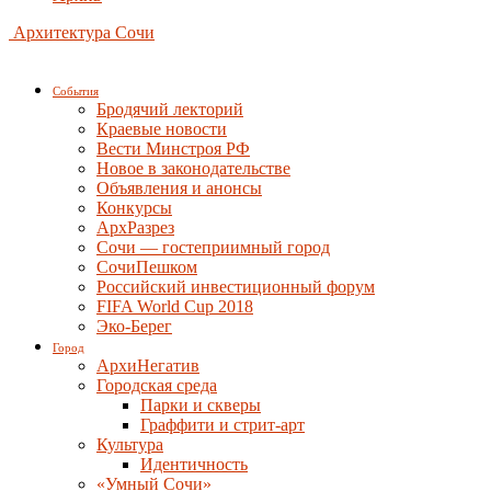
Архитектура Сочи
События
Бродячий лекторий
Краевые новости
Вести Минстроя РФ
Новое в законодательстве
Объявления и анонсы
Конкурсы
АрхРазрез
Сочи — гостеприимный город
СочиПешком
Российский инвестиционный форум
FIFA World Cup 2018
Эко-Берег
Город
АрхиНегатив
Городская среда
Парки и скверы
Граффити и стрит-арт
Культура
Идентичность
«Умный Сочи»