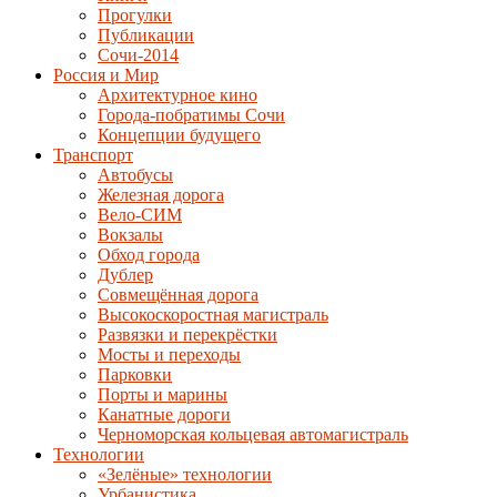
Прогулки
Публикации
Сочи-2014
Россия и Мир
Архитектурное кино
Города-побратимы Сочи
Концепции будущего
Транспорт
Автобусы
Железная дорога
Вело-СИМ
Вокзалы
Обход города
Дублер
Совмещённая дорога
Высокоскоростная магистраль
Развязки и перекрёстки
Мосты и переходы
Парковки
Порты и марины
Канатные дороги
Черноморская кольцевая автомагистраль
Технологии
«Зелёные» технологии
Урбанистика