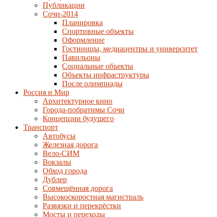
Публикации
Сочи-2014
Планировка
Спортивные объекты
Оформление
Гостиницы, медиацентры и университет
Павильоны
Социальные объекты
Объекты инфраструктуры
После олимпиады
Россия и Мир
Архитектурное кино
Города-побратимы Сочи
Концепции будущего
Транспорт
Автобусы
Железная дорога
Вело-СИМ
Вокзалы
Обход города
Дублер
Совмещённая дорога
Высокоскоростная магистраль
Развязки и перекрёстки
Мосты и переходы