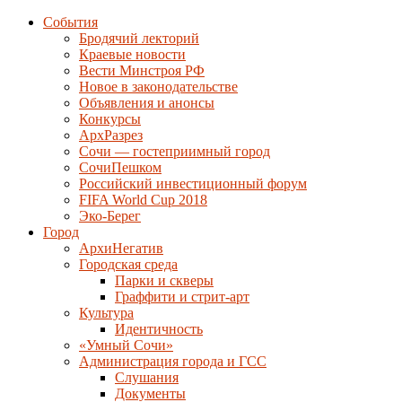
События
Бродячий лекторий
Краевые новости
Вести Минстроя РФ
Новое в законодательстве
Объявления и анонсы
Конкурсы
АрхРазрез
Сочи — гостеприимный город
СочиПешком
Российский инвестиционный форум
FIFA World Cup 2018
Эко-Берег
Город
АрхиНегатив
Городская среда
Парки и скверы
Граффити и стрит-арт
Культура
Идентичность
«Умный Сочи»
Администрация города и ГСС
Слушания
Документы