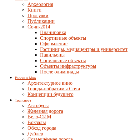
Археология
Книги
Прогулки
Публикации
Сочи-2014
Планировка
Спортивные объекты
Оформление
Гостиницы, медиацентры и университет
Павильоны
Социальные объекты
Объекты инфраструктуры
После олимпиады
Россия и Мир
Архитектурное кино
Города-побратимы Сочи
Концепции будущего
Транспорт
Автобусы
Железная дорога
Вело-СИМ
Вокзалы
Обход города
Дублер
Совмещённая дорога