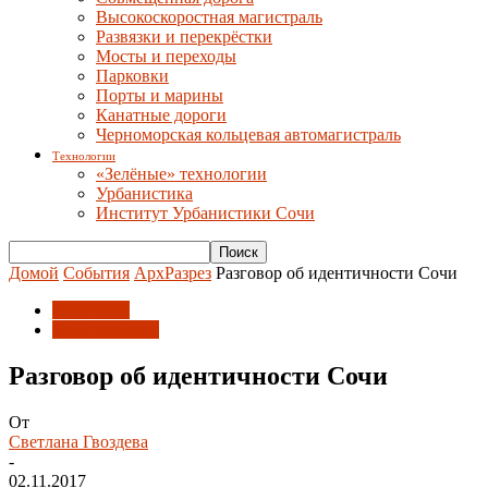
Высокоскоростная магистраль
Развязки и перекрёстки
Мосты и переходы
Парковки
Порты и марины
Канатные дороги
Черноморская кольцевая автомагистраль
Технологии
«Зелёные» технологии
Урбанистика
Институт Урбанистики Сочи
Домой
События
АрхРазрез
Разговор об идентичности Сочи
АрхРазрез
Идентичность
Разговор об идентичности Сочи
От
Светлана Гвоздева
-
02.11.2017