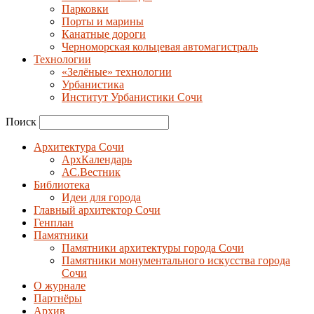
Парковки
Порты и марины
Канатные дороги
Черноморская кольцевая автомагистраль
Технологии
«Зелёные» технологии
Урбанистика
Институт Урбанистики Сочи
Поиск
Архитектура Сочи
АрхКалендарь
АС.Вестник
Библиотека
Идеи для города
Главный архитектор Сочи
Генплан
Памятники
Памятники архитектуры города Сочи
Памятники монументального искусства города
Сочи
О журнале
Партнёры
Архив