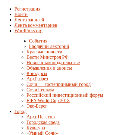
Регистрация
Войти
Лента записей
Лента комментариев
WordPress.org
События
Бродячий лекторий
Краевые новости
Вести Минстроя РФ
Новое в законодательстве
Объявления и анонсы
Конкурсы
АрхРазрез
Сочи — гостеприимный город
СочиПешком
Российский инвестиционный форум
FIFA World Cup 2018
Эко-Берег
Город
АрхиНегатив
Городская среда
Культура
«Умный Сочи»