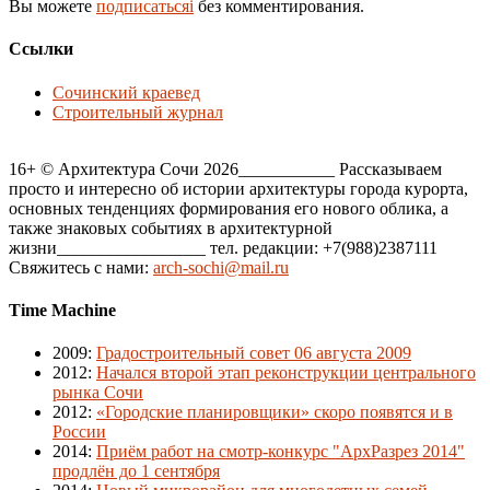
Вы можете
подписатьсяi
без комментирования.
Ссылки
Сочинский краевед
Строительный журнал
16+ © Архитектура Сочи 2026___________ Рассказываем
просто и интересно об истории архитектуры города курорта,
основных тенденциях формирования его нового облика, а
также знаковых событиях в архитектурной
жизни_________________ тел. редакции: +7(988)2387111
Свяжитесь с нами:
arch-sochi@mail.ru
Time Machine
2009
:
Градостроительный совет 06 августа 2009
2012
:
Начался второй этап реконструкции центрального
рынка Сочи
2012
:
«Городские планировщики» скоро появятся и в
России
2014
:
Приём работ на смотр-конкурс "АрхРазрез 2014"
продлён до 1 сентября