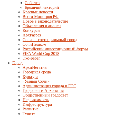
События
Бродячий лекторий
Краевые новости
Вести Минстроя РФ
Новое в законодательстве
Объявления и анонсы
Конкурсы
АрхРазрез
Сочи — гостеприимный город
СочиПешком
Российский инвестиционный форум
FIFA World Cup 2018
Эко-Берег
Город
АрхиНегатив
Городская среда
Культура
«Умный Сочи»
Администрация города и ГСС
Градсовет и Архсекция
Общественный градсовет
Недвижимость
Инфраструктура
Развитие
Туризм