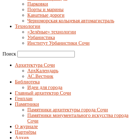
Парковки
Порты и марины
Канатные дороги
Черноморская кольцевая автомагистраль
Технологии
«Зелёные» технологии
Урбанистика
Институт Урбанистики Сочи
Поиск
Архитектура Сочи
АрхКалендарь
АС.Вестник
Библиотека
Идеи для города
Главный архитектор Сочи
Генплан
Памятники
Памятники архитектуры города Сочи
Памятники монументального искусства города
Сочи
О журнале
Партнёры
Архив