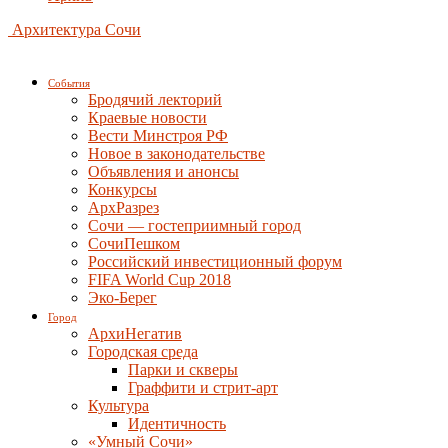
Архитектура Сочи
События
Бродячий лекторий
Краевые новости
Вести Минстроя РФ
Новое в законодательстве
Объявления и анонсы
Конкурсы
АрхРазрез
Сочи — гостеприимный город
СочиПешком
Российский инвестиционный форум
FIFA World Cup 2018
Эко-Берег
Город
АрхиНегатив
Городская среда
Парки и скверы
Граффити и стрит-арт
Культура
Идентичность
«Умный Сочи»