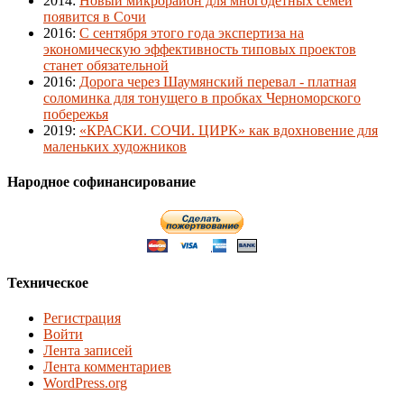
2014
:
Новый микрорайон для многодетных семей
появится в Сочи
2016
:
С сентября этого года экспертиза на
экономическую эффективность типовых проектов
станет обязательной
2016
:
Дорога через Шаумянский перевал - платная
соломинка для тонущего в пробках Черноморского
побережья
2019
:
«КРАСКИ. СОЧИ. ЦИРК» как вдохновение для
маленьких художников
Народное софинансирование
Техническое
Регистрация
Войти
Лента записей
Лента комментариев
WordPress.org