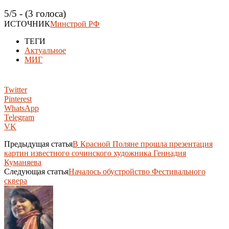
5/5 - (3 голоса)
ИСТОЧНИК
Минстрой РФ
ТЕГИ
Актуальное
МИГ
Twitter
Pinterest
WhatsApp
Telegram
VK
Предыдущая статья
В Красной Поляне прошла презентация
картин известного сочинского художника Геннадия
Куманяева
Следующая статья
Началось обустройство Фестивального
сквера