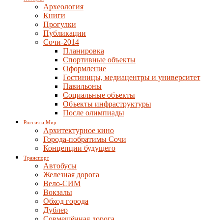
Археология
Книги
Прогулки
Публикации
Сочи-2014
Планировка
Спортивные объекты
Оформление
Гостиницы, медиацентры и университет
Павильоны
Социальные объекты
Объекты инфраструктуры
После олимпиады
Россия и Мир
Архитектурное кино
Города-побратимы Сочи
Концепции будущего
Транспорт
Автобусы
Железная дорога
Вело-СИМ
Вокзалы
Обход города
Дублер
Совмещённая дорога