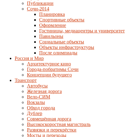
Публикации
Сочи-2014
Планировка
Спортивные объекты
Оформление
Гостиницы, медиацентры и университет
Павильоны
Социальные объекты
Объекты инфраструктуры
После олимпиады
Россия и Мир
Архитектурное кино
Города-побратимы Сочи
Концепции будущего
Транспорт
Автобусы
Железная дорога
Вело-СИМ
Вокзалы
Обход города
Дублер
Совмещённая дорога
Высокоскоростная магистраль
Развязки и перекрёстки
Мосты и переходы