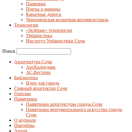
Парковки
Порты и марины
Канатные дороги
Черноморская кольцевая автомагистраль
Технологии
«Зелёные» технологии
Урбанистика
Институт Урбанистики Сочи
Поиск
Архитектура Сочи
АрхКалендарь
АС.Вестник
Библиотека
Идеи для города
Главный архитектор Сочи
Генплан
Памятники
Памятники архитектуры города Сочи
Памятники монументального искусства города
Сочи
О журнале
Партнёры
Архив