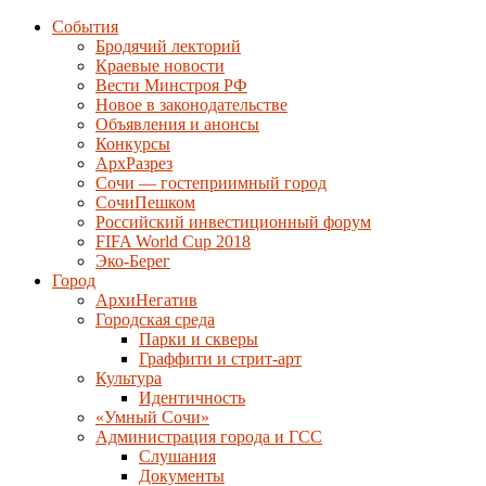
События
Бродячий лекторий
Краевые новости
Вести Минстроя РФ
Новое в законодательстве
Объявления и анонсы
Конкурсы
АрхРазрез
Сочи — гостеприимный город
СочиПешком
Российский инвестиционный форум
FIFA World Cup 2018
Эко-Берег
Город
АрхиНегатив
Городская среда
Парки и скверы
Граффити и стрит-арт
Культура
Идентичность
«Умный Сочи»
Администрация города и ГСС
Слушания
Документы