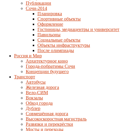
Публикации
Сочи-2014
Планировка
Спортивные объекты
Оформление
Гостиницы, медиацентры и университет
Павильоны
Социальные объекты
Объекты инфраструктуры
После олимпиады
Россия и Мир
Архитектурное кино
Города-побратимы Сочи
Концепции будущего
Транспорт
Автобусы
Железная дорога
Вело-СИМ
Вокзалы
Обход города
Дублер
Совмещённая дорога
Высокоскоростная магистраль
Развязки и перекрёстки
Мосты и переходы