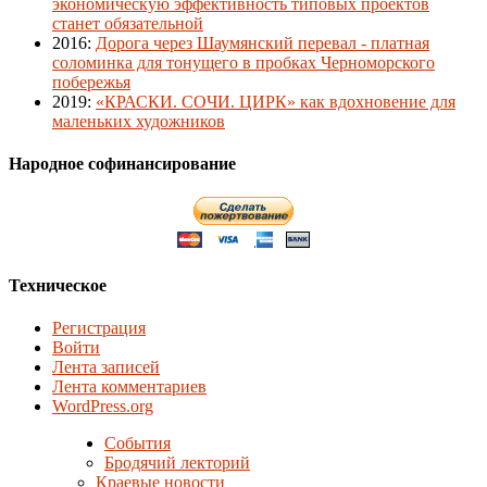
экономическую эффективность типовых проектов
станет обязательной
2016
:
Дорога через Шаумянский перевал - платная
соломинка для тонущего в пробках Черноморского
побережья
2019
:
«КРАСКИ. СОЧИ. ЦИРК» как вдохновение для
маленьких художников
Народное софинансирование
Техническое
Регистрация
Войти
Лента записей
Лента комментариев
WordPress.org
События
Бродячий лекторий
Краевые новости