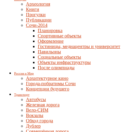
Археология
Книги
Прогулки
Публикации
Сочи-2014
Планировка
Спортивные объекты
Оформление
Гостиницы, медиацентры и университет
Павильоны
Социальные объекты
Объекты инфраструктуры
После олимпиады
Россия и Мир
Архитектурное кино
Города-побратимы Сочи
Концепции будущего
Транспорт
Автобусы
Железная дорога
Вело-СИМ
Вокзалы
Обход города
Дублер
Совмещённая дорога