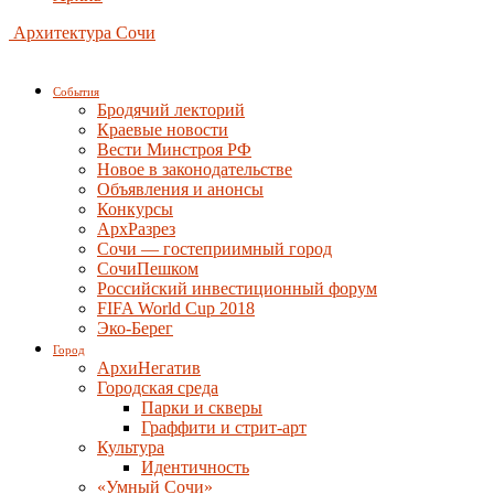
Архитектура Сочи
События
Бродячий лекторий
Краевые новости
Вести Минстроя РФ
Новое в законодательстве
Объявления и анонсы
Конкурсы
АрхРазрез
Сочи — гостеприимный город
СочиПешком
Российский инвестиционный форум
FIFA World Cup 2018
Эко-Берег
Город
АрхиНегатив
Городская среда
Парки и скверы
Граффити и стрит-арт
Культура
Идентичность
«Умный Сочи»