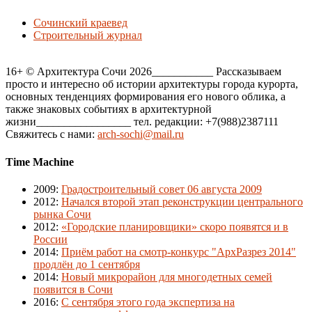
Сочинский краевед
Строительный журнал
16+ © Архитектура Сочи 2026___________ Рассказываем
просто и интересно об истории архитектуры города курорта,
основных тенденциях формирования его нового облика, а
также знаковых событиях в архитектурной
жизни_________________ тел. редакции: +7(988)2387111
Свяжитесь с нами:
arch-sochi@mail.ru
Time Machine
2009
:
Градостроительный совет 06 августа 2009
2012
:
Начался второй этап реконструкции центрального
рынка Сочи
2012
:
«Городские планировщики» скоро появятся и в
России
2014
:
Приём работ на смотр-конкурс "АрхРазрез 2014"
продлён до 1 сентября
2014
:
Новый микрорайон для многодетных семей
появится в Сочи
2016
:
С сентября этого года экспертиза на