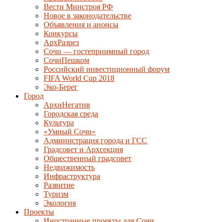
Вести Минстроя РФ
Новое в законодательстве
Объявления и анонсы
Конкурсы
АрхРазрез
Сочи — гостеприимный город
СочиПешком
Российский инвестиционный форум
FIFA World Cup 2018
Эко-Берег
Город
АрхиНегатив
Городская среда
Культура
«Умный Сочи»
Администрация города и ГСС
Градсовет и Архсекция
Общественный градсовет
Недвижимость
Инфраструктура
Развитие
Туризм
Экология
Проекты
Иностранные проекты для Сочи