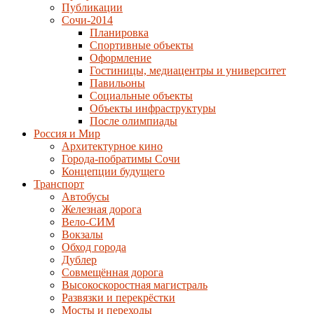
Публикации
Сочи-2014
Планировка
Спортивные объекты
Оформление
Гостиницы, медиацентры и университет
Павильоны
Социальные объекты
Объекты инфраструктуры
После олимпиады
Россия и Мир
Архитектурное кино
Города-побратимы Сочи
Концепции будущего
Транспорт
Автобусы
Железная дорога
Вело-СИМ
Вокзалы
Обход города
Дублер
Совмещённая дорога
Высокоскоростная магистраль
Развязки и перекрёстки
Мосты и переходы