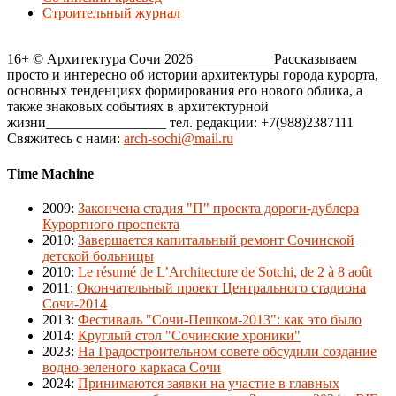
Строительный журнал
16+ © Архитектура Сочи 2026___________ Рассказываем
просто и интересно об истории архитектуры города курорта,
основных тенденциях формирования его нового облика, а
также знаковых событиях в архитектурной
жизни_________________ тел. редакции: +7(988)2387111
Свяжитесь с нами:
arch-sochi@mail.ru
Time Machine
2009
:
Закончена стадия "П" проекта дороги-дублера
Курортного проспекта
2010
:
Завершается капитальный ремонт Сочинской
детской больницы
2010
:
Le résumé de L’Architecture de Sotchi, de 2 à 8 août
2011
:
Окончательный проект Центрального стадиона
Сочи-2014
2013
:
Фестиваль "Сочи-Пешком-2013": как это было
2014
:
Круглый стол "Сочинские хроники"
2023
:
На Градостроительном совете обсудили создание
водно-зеленого каркаса Сочи
2024
:
Принимаются заявки на участие в главных