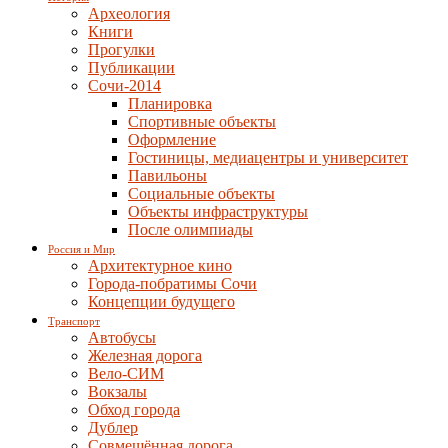
Археология
Книги
Прогулки
Публикации
Сочи-2014
Планировка
Спортивные объекты
Оформление
Гостиницы, медиацентры и университет
Павильоны
Социальные объекты
Объекты инфраструктуры
После олимпиады
Россия и Мир
Архитектурное кино
Города-побратимы Сочи
Концепции будущего
Транспорт
Автобусы
Железная дорога
Вело-СИМ
Вокзалы
Обход города
Дублер
Совмещённая дорога