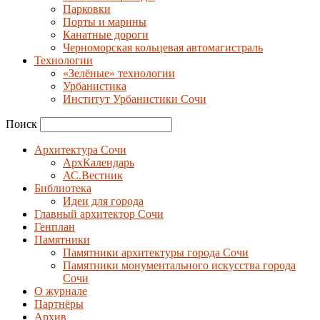
Парковки
Порты и марины
Канатные дороги
Черноморская кольцевая автомагистраль
Технологии
«Зелёные» технологии
Урбанистика
Институт Урбанистики Сочи
Поиск
Архитектура Сочи
АрхКалендарь
АС.Вестник
Библиотека
Идеи для города
Главный архитектор Сочи
Генплан
Памятники
Памятники архитектуры города Сочи
Памятники монументального искусства города
Сочи
О журнале
Партнёры
Архив