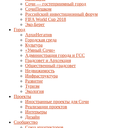
Сочи — гостеприимный город
СочиПешком
Российский инвестиционный форум
FIFA World Cup 2018
Эко-Берег
Город
АрхиНегатив
Городская среда
Культура
«Умный Сочи»
Администрация города и ГСС
Градсовет и Архсекция
Общественный градсовет
Недвижимость
Инфраструктура
Развитие
Туризм
Экология
Проекты
Иностранные проекты для Сочи
Реализации проектов
Интерьеры
Дизайн
Сообщество
Союз архитекторов