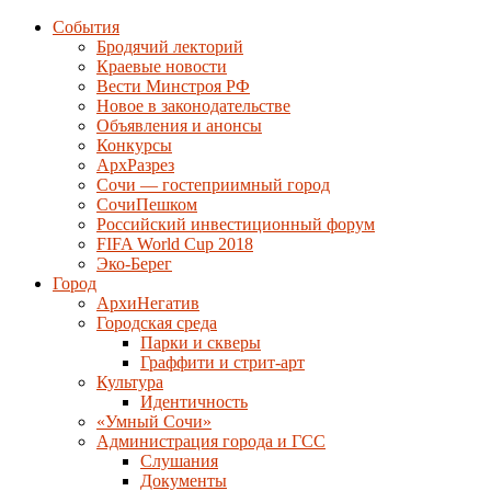
События
Бродячий лекторий
Краевые новости
Вести Минстроя РФ
Новое в законодательстве
Объявления и анонсы
Конкурсы
АрхРазрез
Сочи — гостеприимный город
СочиПешком
Российский инвестиционный форум
FIFA World Cup 2018
Эко-Берег
Город
АрхиНегатив
Городская среда
Парки и скверы
Граффити и стрит-арт
Культура
Идентичность
«Умный Сочи»
Администрация города и ГСС
Слушания
Документы