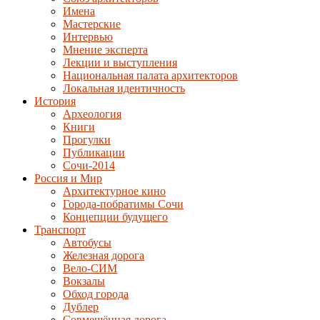
Имена
Мастерские
Интервью
Мнение эксперта
Лекции и выступления
Национальная палата архитекторов
Локальная идентичность
История
Археология
Книги
Прогулки
Публикации
Сочи-2014
Россия и Мир
Архитектурное кино
Города-побратимы Сочи
Концепции будущего
Транспорт
Автобусы
Железная дорога
Вело-СИМ
Вокзалы
Обход города
Дублер
Совмещённая дорога