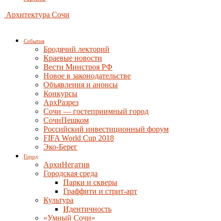
Архитектура Сочи
События
Бродячий лекторий
Краевые новости
Вести Минстроя РФ
Новое в законодательстве
Объявления и анонсы
Конкурсы
АрхРазрез
Сочи — гостеприимный город
СочиПешком
Российский инвестиционный форум
FIFA World Cup 2018
Эко-Берег
Город
АрхиНегатив
Городская среда
Парки и скверы
Граффити и стрит-арт
Культура
Идентичность
«Умный Сочи»