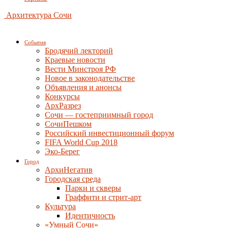
Архитектура Сочи
События
Бродячий лекторий
Краевые новости
Вести Минстроя РФ
Новое в законодательстве
Объявления и анонсы
Конкурсы
АрхРазрез
Сочи — гостеприимный город
СочиПешком
Российский инвестиционный форум
FIFA World Cup 2018
Эко-Берег
Город
АрхиНегатив
Городская среда
Парки и скверы
Граффити и стрит-арт
Культура
Идентичность
«Умный Сочи»