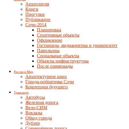
Археология
Книги
Прогулки
Публикации
Сочи-2014
Планировка
Спортивные объекты
Оформление
Гостиницы, медиацентры и университет
Павильоны
Социальные объекты
Объекты инфраструктуры
После олимпиады
Россия и Мир
Архитектурное кино
Города-побратимы Сочи
Концепции будущего
Транспорт
Автобусы
Железная дорога
Вело-СИМ
Вокзалы
Обход города
Дублер
Совмещённая дорога