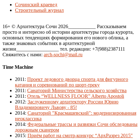
Сочинский краевед
Строительный журнал
16+ © Архитектура Сочи 2026___________ Рассказываем
просто и интересно об истории архитектуры города курорта,
основных тенденциях формирования его нового облика, а
также знаковых событиях в архитектурной
жизни_________________ тел. редакции: +7(988)2387111
Свяжитесь с нами:
arch-sochi@mail.ru
Time Machine
2011
:
Проект ледового дворца спорта для фигурного
катания и соревнований по шорт-треку
2011
:
Санаторий Министерства сельского хозяйства
2011
:
Отель “WELLNESS FLOOR” Alberto Apostoli
2012
:
Заслуженному архитектору России Юрию
Владимировичу Львову - 85!
2014
:
Санаторий "Красмашевский": модернизированная
неоклассика
2014
:
Федеральные трассы и развязки Сочи обследованы
дорожным сканером
2015
:
Приём работ на смотр-конкурс “АрхРазрез 2015″