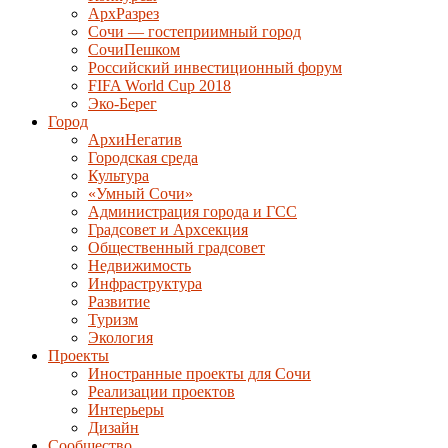
АрхРазрез
Сочи — гостеприимный город
СочиПешком
Российский инвестиционный форум
FIFA World Cup 2018
Эко-Берег
Город
АрхиНегатив
Городская среда
Культура
«Умный Сочи»
Администрация города и ГСС
Градсовет и Архсекция
Общественный градсовет
Недвижимость
Инфраструктура
Развитие
Туризм
Экология
Проекты
Иностранные проекты для Сочи
Реализации проектов
Интерьеры
Дизайн
Сообщество