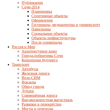
Публикации
Сочи-2014
Планировка
Спортивные объекты
Оформление
Гостиницы, медиацентры и университет
Павильоны
Социальные объекты
Объекты инфраструктуры
После олимпиады
Россия и Мир
Архитектурное кино
Города-побратимы Сочи
Концепции будущего
Транспорт
Автобусы
Железная дорога
Вело-СИМ
Вокзалы
Обход города
Дублер
Совмещённая дорога
Высокоскоростная магистраль
Развязки и перекрёстки
Мосты и переходы