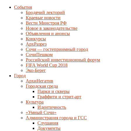
События
Бродячий лекторий
Краевые новости
Вести Минстроя РФ
Новое в законодательстве
Объявления и анонсы
Конкурсы
АрхРазрез
Сочи — гостеприимный город
СочиПешком
Российский инвестиционный форум
FIFA World Cup 2018
Эко-Берег
Город
АрхиНегатив
Городская среда
Парки и скверы
Граффити и стрит-арт
Культура
Идентичность
«Умный Сочи»
Администрация города и ГСС
Слушания
Документы