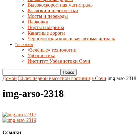
Высокоскоростная магистраль
Развязки и перекрёстки
Мосты и переходы
Парковки
Порты и марины
Канатные дороги
Черноморская кольцевая автомагистраль
Технологии
«Зелёные» технологии
Урбанистика
Институт Урбанистики Сочи
Домой
50 лет первой высотной гостинице Сочи
img-arso-2318
img-arso-2318
Ссылки