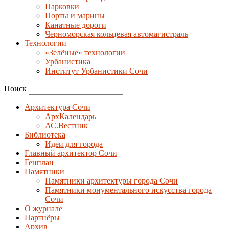
Парковки
Порты и марины
Канатные дороги
Черноморская кольцевая автомагистраль
Технологии
«Зелёные» технологии
Урбанистика
Институт Урбанистики Сочи
Поиск
Архитектура Сочи
АрхКалендарь
АС.Вестник
Библиотека
Идеи для города
Главный архитектор Сочи
Генплан
Памятники
Памятники архитектуры города Сочи
Памятники монументального искусства города
Сочи
О журнале
Партнёры
Архив