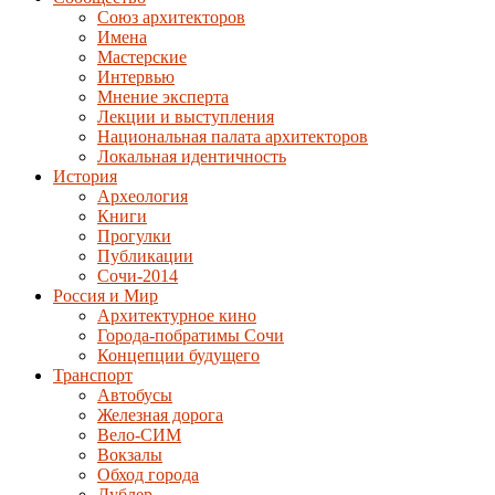
Союз архитекторов
Имена
Мастерские
Интервью
Мнение эксперта
Лекции и выступления
Национальная палата архитекторов
Локальная идентичность
История
Археология
Книги
Прогулки
Публикации
Сочи-2014
Россия и Мир
Архитектурное кино
Города-побратимы Сочи
Концепции будущего
Транспорт
Автобусы
Железная дорога
Вело-СИМ
Вокзалы
Обход города
Дублер