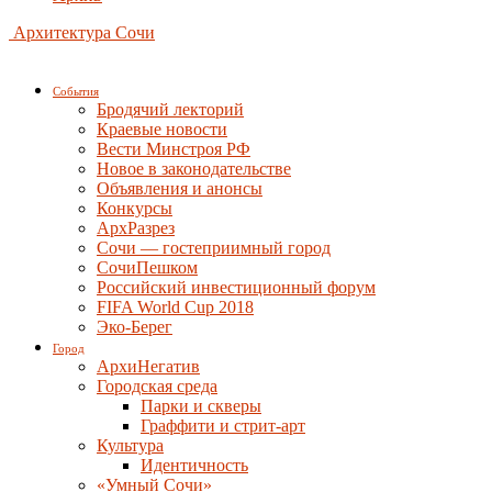
Архитектура Сочи
События
Бродячий лекторий
Краевые новости
Вести Минстроя РФ
Новое в законодательстве
Объявления и анонсы
Конкурсы
АрхРазрез
Сочи — гостеприимный город
СочиПешком
Российский инвестиционный форум
FIFA World Cup 2018
Эко-Берег
Город
АрхиНегатив
Городская среда
Парки и скверы
Граффити и стрит-арт
Культура
Идентичность
«Умный Сочи»