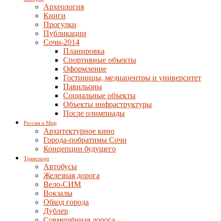
Археология
Книги
Прогулки
Публикации
Сочи-2014
Планировка
Спортивные объекты
Оформление
Гостиницы, медиацентры и университет
Павильоны
Социальные объекты
Объекты инфраструктуры
После олимпиады
Россия и Мир
Архитектурное кино
Города-побратимы Сочи
Концепции будущего
Транспорт
Автобусы
Железная дорога
Вело-СИМ
Вокзалы
Обход города
Дублер
Совмещённая дорога