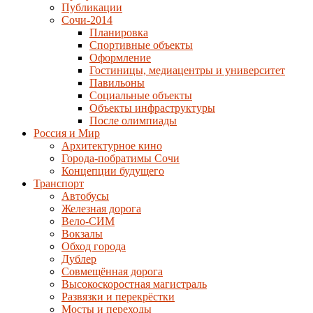
Публикации
Сочи-2014
Планировка
Спортивные объекты
Оформление
Гостиницы, медиацентры и университет
Павильоны
Социальные объекты
Объекты инфраструктуры
После олимпиады
Россия и Мир
Архитектурное кино
Города-побратимы Сочи
Концепции будущего
Транспорт
Автобусы
Железная дорога
Вело-СИМ
Вокзалы
Обход города
Дублер
Совмещённая дорога
Высокоскоростная магистраль
Развязки и перекрёстки
Мосты и переходы