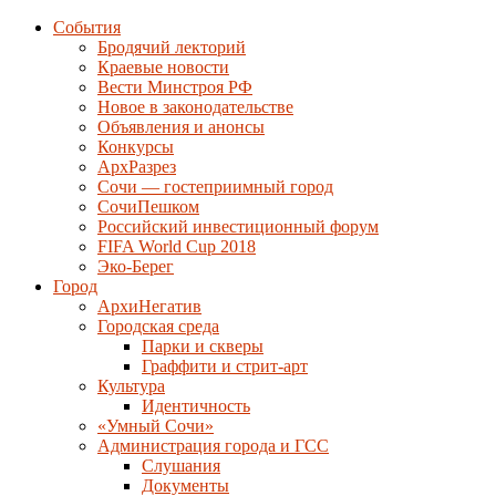
События
Бродячий лекторий
Краевые новости
Вести Минстроя РФ
Новое в законодательстве
Объявления и анонсы
Конкурсы
АрхРазрез
Сочи — гостеприимный город
СочиПешком
Российский инвестиционный форум
FIFA World Cup 2018
Эко-Берег
Город
АрхиНегатив
Городская среда
Парки и скверы
Граффити и стрит-арт
Культура
Идентичность
«Умный Сочи»
Администрация города и ГСС
Слушания
Документы