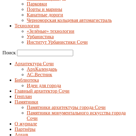
Парковки
Порты и марины
Канатные дороги
Черноморская кольцевая автомагистраль
Технологии
«Зелёные» технологии
Урбанистика
Институт Урбанистики Сочи
Поиск
Архитектура Сочи
АрхКалендарь
АС.Вестник
Библиотека
Идеи для города
Главный архитектор Сочи
Генплан
Памятники
Памятники архитектуры города Сочи
Памятники монументального искусства города
Сочи
О журнале
Партнёры
Архив