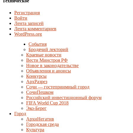
Техническое
Регистрация
Войти
Лента записей
Лента комментариев
WordPress.org
События
Бродячий лекторий
Краевые новости
Вести Минстроя РФ
Новое в законодательстве
Объявления и анонсы
Конкурсы
АрхРазрез
Сочи — гостеприимный город
СочиПешком
Российский инвестиционный форум
FIFA World Cup 2018
Эко-Берег
Город
АрхиНегатив
Городская среда
Культура