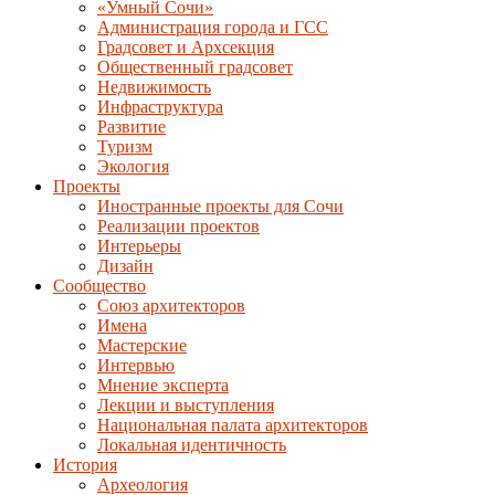
«Умный Сочи»
Администрация города и ГСС
Градсовет и Архсекция
Общественный градсовет
Недвижимость
Инфраструктура
Развитие
Туризм
Экология
Проекты
Иностранные проекты для Сочи
Реализации проектов
Интерьеры
Дизайн
Сообщество
Союз архитекторов
Имена
Мастерские
Интервью
Мнение эксперта
Лекции и выступления
Национальная палата архитекторов
Локальная идентичность
История
Археология