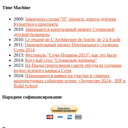
Time Machine
2009
:
Закончена стадия "П" проекта дороги-дублера
Курортного проспекта
2010
:
Завершается капитальный ремонт Сочинской
детской больницы
2010
:
Le résumé de L’Architecture de Sotchi, de 2 à 8 août
2011
:
Окончательный проект Центрального стадиона
Сочи-2014
2013
:
Фестиваль "Сочи-Пешком-2013": как это было
2014
:
Круглый стол "Сочинские хроники"
2023
:
На Градостроительном совете обсудили создание
водно-зеленого каркаса Сочи
2024
:
Принимаются заявки на участие в главных
архитектурных событиях осени: «Зодчестве 2024», BIF и
Build School
Народное софинансирование