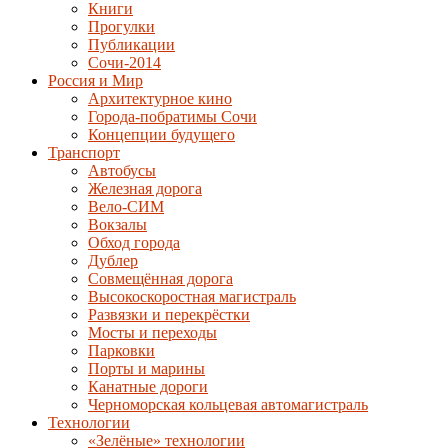
Книги
Прогулки
Публикации
Сочи-2014
Россия и Мир
Архитектурное кино
Города-побратимы Сочи
Концепции будущего
Транспорт
Автобусы
Железная дорога
Вело-СИМ
Вокзалы
Обход города
Дублер
Совмещённая дорога
Высокоскоростная магистраль
Развязки и перекрёстки
Мосты и переходы
Парковки
Порты и марины
Канатные дороги
Черноморская кольцевая автомагистраль
Технологии
«Зелёные» технологии