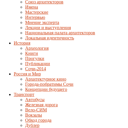
Союз архитекторов
Имена
Мастерские
Интервью
Мнение эксперта
Лекции и выступления
Национальная палата архитекторов
Локальная идентичность
История
Археология
Книги
Прогулки
Публикации
Сочи-2014
Россия и Мир
Архитектурное кино
Города-побратимы Сочи
Концепции будущего
Транспорт
Автобусы
Железная дорога
Вело-СИМ
Вокзалы
Обход города
Дублер