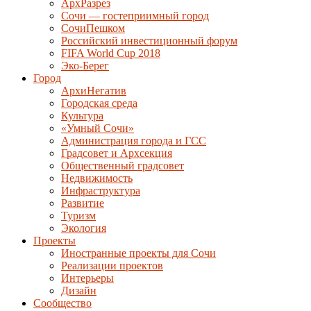
АрхРазрез
Сочи — гостеприимный город
СочиПешком
Российский инвестиционный форум
FIFA World Cup 2018
Эко-Берег
Город
АрхиНегатив
Городская среда
Культура
«Умный Сочи»
Администрация города и ГСС
Градсовет и Архсекция
Общественный градсовет
Недвижимость
Инфраструктура
Развитие
Туризм
Экология
Проекты
Иностранные проекты для Сочи
Реализации проектов
Интерьеры
Дизайн
Сообщество