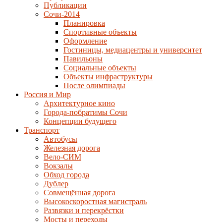
Публикации
Сочи-2014
Планировка
Спортивные объекты
Оформление
Гостиницы, медиацентры и университет
Павильоны
Социальные объекты
Объекты инфраструктуры
После олимпиады
Россия и Мир
Архитектурное кино
Города-побратимы Сочи
Концепции будущего
Транспорт
Автобусы
Железная дорога
Вело-СИМ
Вокзалы
Обход города
Дублер
Совмещённая дорога
Высокоскоростная магистраль
Развязки и перекрёстки
Мосты и переходы