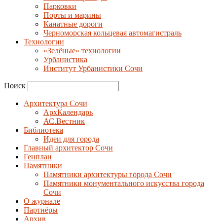
Парковки
Порты и марины
Канатные дороги
Черноморская кольцевая автомагистраль
Технологии
«Зелёные» технологии
Урбанистика
Институт Урбанистики Сочи
Поиск
Архитектура Сочи
АрхКалендарь
АС.Вестник
Библиотека
Идеи для города
Главный архитектор Сочи
Генплан
Памятники
Памятники архитектуры города Сочи
Памятники монументального искусства города
Сочи
О журнале
Партнёры
Архив