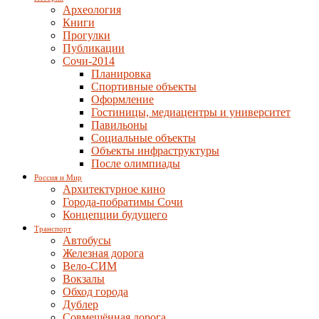
Археология
Книги
Прогулки
Публикации
Сочи-2014
Планировка
Спортивные объекты
Оформление
Гостиницы, медиацентры и университет
Павильоны
Социальные объекты
Объекты инфраструктуры
После олимпиады
Россия и Мир
Архитектурное кино
Города-побратимы Сочи
Концепции будущего
Транспорт
Автобусы
Железная дорога
Вело-СИМ
Вокзалы
Обход города
Дублер
Совмещённая дорога