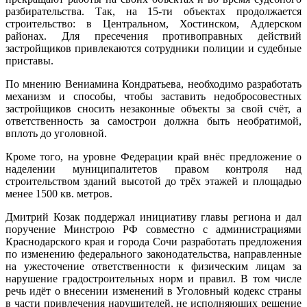
разбирательства. Так, на 15-ти объектах продолжается
строительство: в Центральном, Хостинском, Адлерском
районах. Для пресечения противоправных действий
застройщиков привлекаются сотрудники полиции и судебные
приставы.
По мнению Вениамина Кондратьева, необходимо разработать
механизм и способы, чтобы заставить недобросовестных
застройщиков сносить незаконные объекты за свой счёт, а
ответственность за самострои должна быть необратимой,
вплоть до уголовной.
Кроме того, на уровне Федерации край внёс предложение о
наделении муниципалитетов правом контроля над
строительством зданий высотой до трёх этажей и площадью
менее 1500 кв. метров.
Дмитрий Козак поддержал инициативу главы региона и дал
поручение Минстрою РФ совместно с администрациями
Краснодарского края и города Сочи разработать предложения
по изменению федерального законодательства, направленные
на ужесточение ответственности к физическим лицам за
нарушение градостроительных норм и правил. В том числе
речь идёт о внесении изменений в Уголовный кодекс страны
в части привлечения нарушителей, не исполняющих решение