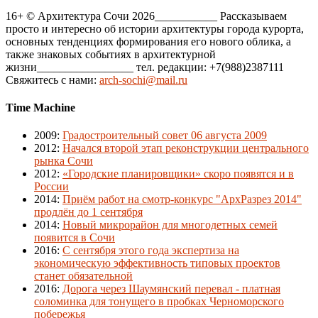
16+ © Архитектура Сочи 2026___________ Рассказываем
просто и интересно об истории архитектуры города курорта,
основных тенденциях формирования его нового облика, а
также знаковых событиях в архитектурной
жизни_________________ тел. редакции: +7(988)2387111
Свяжитесь с нами:
arch-sochi@mail.ru
Time Machine
2009
:
Градостроительный совет 06 августа 2009
2012
:
Начался второй этап реконструкции центрального
рынка Сочи
2012
:
«Городские планировщики» скоро появятся и в
России
2014
:
Приём работ на смотр-конкурс "АрхРазрез 2014"
продлён до 1 сентября
2014
:
Новый микрорайон для многодетных семей
появится в Сочи
2016
:
С сентября этого года экспертиза на
экономическую эффективность типовых проектов
станет обязательной
2016
:
Дорога через Шаумянский перевал - платная
соломинка для тонущего в пробках Черноморского
побережья