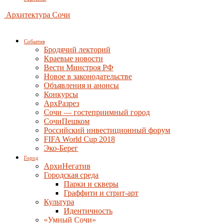
Архитектура Сочи
События
Бродячий лекторий
Краевые новости
Вести Минстроя РФ
Новое в законодательстве
Объявления и анонсы
Конкурсы
АрхРазрез
Сочи — гостеприимный город
СочиПешком
Российский инвестиционный форум
FIFA World Cup 2018
Эко-Берег
Город
АрхиНегатив
Городская среда
Парки и скверы
Граффити и стрит-арт
Культура
Идентичность
«Умный Сочи»