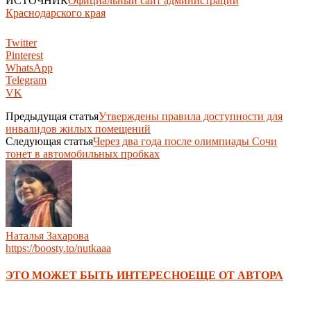
ИСТОЧНИК
Официальный сайт администрации
Краснодарского края
Twitter
Pinterest
WhatsApp
Telegram
VK
Предыдущая статья
Утверждены правила доступности для
инвалидов жилых помещений
Следующая статья
Через два года после олимпиады Сочи
тонет в автомобильных пробках
Наталья Захарова
https://boosty.to/nutkaaa
ЭТО МОЖЕТ БЫТЬ ИНТЕРЕСНО
ЕЩЕ ОТ АВТОРА