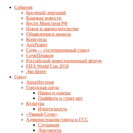
События
Бродячий лекторий
Краевые новости
Вести Минстроя РФ
Новое в законодательстве
Объявления и анонсы
Конкурсы
АрхРазрез
Сочи — гостеприимный город
СочиПешком
Российский инвестиционный форум
FIFA World Cup 2018
Эко-Берег
Город
АрхиНегатив
Городская среда
Парки и скверы
Граффити и стрит-арт
Культура
Идентичность
«Умный Сочи»
Администрация города и ГСС
Слушания
Документы