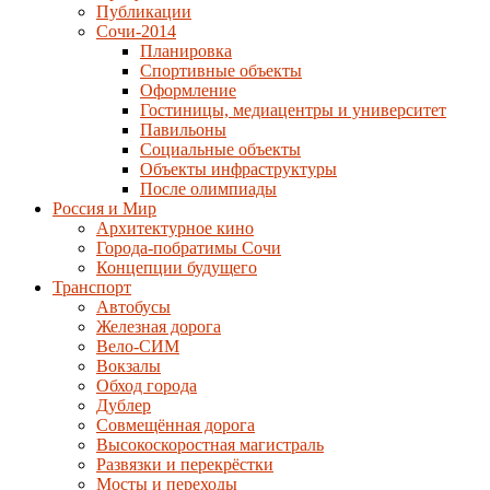
Публикации
Сочи-2014
Планировка
Спортивные объекты
Оформление
Гостиницы, медиацентры и университет
Павильоны
Социальные объекты
Объекты инфраструктуры
После олимпиады
Россия и Мир
Архитектурное кино
Города-побратимы Сочи
Концепции будущего
Транспорт
Автобусы
Железная дорога
Вело-СИМ
Вокзалы
Обход города
Дублер
Совмещённая дорога
Высокоскоростная магистраль
Развязки и перекрёстки
Мосты и переходы