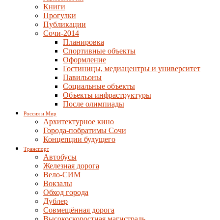
Книги
Прогулки
Публикации
Сочи-2014
Планировка
Спортивные объекты
Оформление
Гостиницы, медиацентры и университет
Павильоны
Социальные объекты
Объекты инфраструктуры
После олимпиады
Россия и Мир
Архитектурное кино
Города-побратимы Сочи
Концепции будущего
Транспорт
Автобусы
Железная дорога
Вело-СИМ
Вокзалы
Обход города
Дублер
Совмещённая дорога
Высокоскоростная магистраль