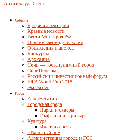
Архитектура Сочи
События
Бродячий лекторий
Краевые новости
Вести Минстроя РФ
Новое в законодательстве
Объявления и анонсы
Конкурсы
АрхРазрез
Сочи — гостеприимный город
СочиПешком
Российский инвестиционный форум
FIFA World Cup 2018
Эко-Берег
Город
АрхиНегатив
Городская среда
Парки и скверы
Граффити и стрит-арт
Культура
Идентичность
«Умный Сочи»
Администрация города и ГСС