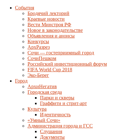
События
Бродячий лекторий
Краевые новости
Вести Минстроя РФ
Новое в законодательстве
Объявления и анонсы
Конкурсы
АрхРазрез
Сочи — гостеприимный город
СочиПешком
Российский инвестиционный форум
FIFA World Cup 2018
Эко-Берег
Город
АрхиНегатив
Городская среда
Парки и скверы
Граффити и стрит-арт
Культура
Идентичность
«Умный Сочи»
Администрация города и ГСС
Слушания
Документы