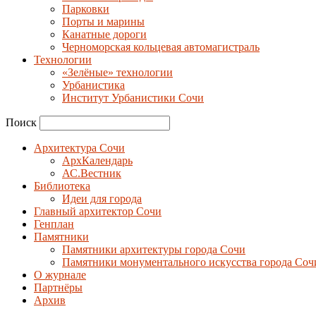
Парковки
Порты и марины
Канатные дороги
Черноморская кольцевая автомагистраль
Технологии
«Зелёные» технологии
Урбанистика
Институт Урбанистики Сочи
Поиск
Архитектура Сочи
АрхКалендарь
АС.Вестник
Библиотека
Идеи для города
Главный архитектор Сочи
Генплан
Памятники
Памятники архитектуры города Сочи
Памятники монументального искусства города Соч
О журнале
Партнёры
Архив