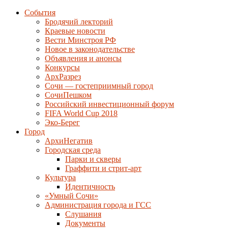
События
Бродячий лекторий
Краевые новости
Вести Минстроя РФ
Новое в законодательстве
Объявления и анонсы
Конкурсы
АрхРазрез
Сочи — гостеприимный город
СочиПешком
Российский инвестиционный форум
FIFA World Cup 2018
Эко-Берег
Город
АрхиНегатив
Городская среда
Парки и скверы
Граффити и стрит-арт
Культура
Идентичность
«Умный Сочи»
Администрация города и ГСС
Слушания
Документы