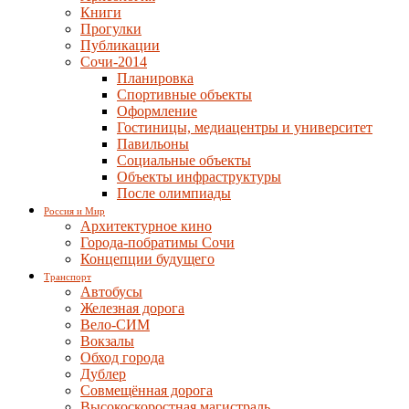
Книги
Прогулки
Публикации
Сочи-2014
Планировка
Спортивные объекты
Оформление
Гостиницы, медиацентры и университет
Павильоны
Социальные объекты
Объекты инфраструктуры
После олимпиады
Россия и Мир
Архитектурное кино
Города-побратимы Сочи
Концепции будущего
Транспорт
Автобусы
Железная дорога
Вело-СИМ
Вокзалы
Обход города
Дублер
Совмещённая дорога
Высокоскоростная магистраль