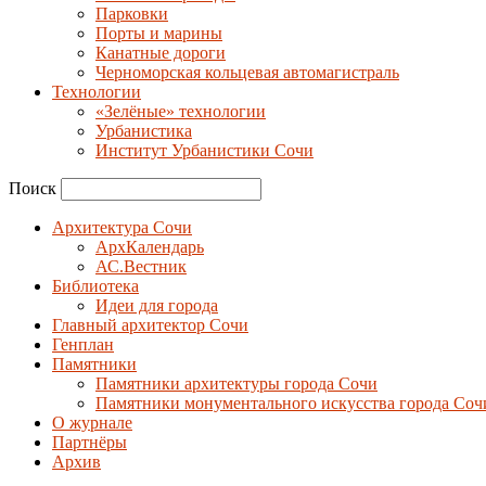
Парковки
Порты и марины
Канатные дороги
Черноморская кольцевая автомагистраль
Технологии
«Зелёные» технологии
Урбанистика
Институт Урбанистики Сочи
Поиск
Архитектура Сочи
АрхКалендарь
АС.Вестник
Библиотека
Идеи для города
Главный архитектор Сочи
Генплан
Памятники
Памятники архитектуры города Сочи
Памятники монументального искусства города Соч
О журнале
Партнёры
Архив