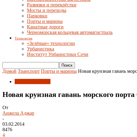
Развязки и перекрёстки
Мосты и переходы
Парковки
Порты и марины
Канатные дороги
Черноморская кольцевая автомагистраль
Технологии
«Зелёные» технологии
Урбанистика
Институт Урбанистики Сочи
Домой
Транспорт
Порты и марины
Новая круизная гавань мор
Порты и марины
Новая круизная гавань морского порт
От
Анжела Аджар
-
03.02.2014
8476
4