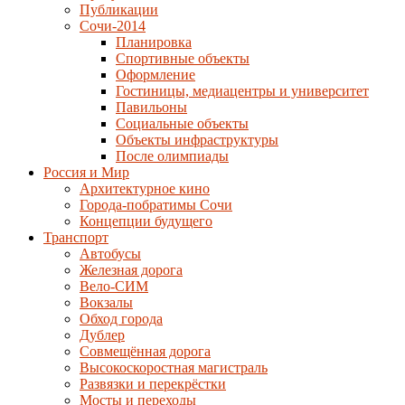
Публикации
Сочи-2014
Планировка
Спортивные объекты
Оформление
Гостиницы, медиацентры и университет
Павильоны
Социальные объекты
Объекты инфраструктуры
После олимпиады
Россия и Мир
Архитектурное кино
Города-побратимы Сочи
Концепции будущего
Транспорт
Автобусы
Железная дорога
Вело-СИМ
Вокзалы
Обход города
Дублер
Совмещённая дорога
Высокоскоростная магистраль
Развязки и перекрёстки
Мосты и переходы