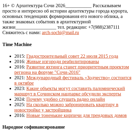
16+ © Архитектура Сочи 2026___________ Рассказываем
просто и интересно об истории архитектуры города курорта,
основных тенденциях формирования его нового облика, а
также знаковых событиях в архитектурной
жизни_________________ тел. редакции: +7(988)2387111
Свяжитесь с нами:
arch-sochi@mail.ru
Time Machine
2015
:
Градостроительный совет 22 июля 2015 года
2016
:
Живые изгороди реабилитированы
2016
:
Развитие яхтинга станет приоритетным проектом
региона на форуме "Сочи-2016"
2021
:
Международный фестиваль «Зодчество» состоится
в октябре
2023
:
Какие объекты могут составить паломнический
маршрут в Сочинском нацпарке обсудили эксперты
2024
:
Почему удобно слушать радио онлайн
2025
:
На сколько можно забронировать квартиру в
новостройке у застройщика
2016
:
Новые тоненькие кирпичи для трендовых домов
Народное софинансирование