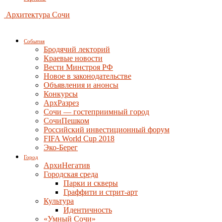
Архитектура Сочи
События
Бродячий лекторий
Краевые новости
Вести Минстроя РФ
Новое в законодательстве
Объявления и анонсы
Конкурсы
АрхРазрез
Сочи — гостеприимный город
СочиПешком
Российский инвестиционный форум
FIFA World Cup 2018
Эко-Берег
Город
АрхиНегатив
Городская среда
Парки и скверы
Граффити и стрит-арт
Культура
Идентичность
«Умный Сочи»