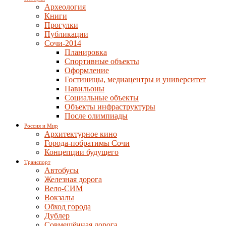
Археология
Книги
Прогулки
Публикации
Сочи-2014
Планировка
Спортивные объекты
Оформление
Гостиницы, медиацентры и университет
Павильоны
Социальные объекты
Объекты инфраструктуры
После олимпиады
Россия и Мир
Архитектурное кино
Города-побратимы Сочи
Концепции будущего
Транспорт
Автобусы
Железная дорога
Вело-СИМ
Вокзалы
Обход города
Дублер
Совмещённая дорога