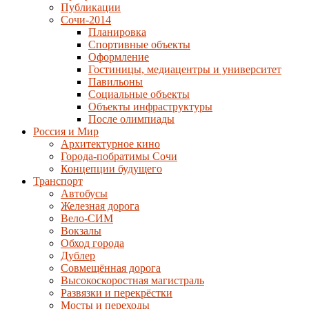
Публикации
Сочи-2014
Планировка
Спортивные объекты
Оформление
Гостиницы, медиацентры и университет
Павильоны
Социальные объекты
Объекты инфраструктуры
После олимпиады
Россия и Мир
Архитектурное кино
Города-побратимы Сочи
Концепции будущего
Транспорт
Автобусы
Железная дорога
Вело-СИМ
Вокзалы
Обход города
Дублер
Совмещённая дорога
Высокоскоростная магистраль
Развязки и перекрёстки
Мосты и переходы