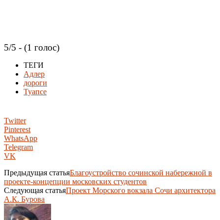
5/5 - (1 голос)
ТЕГИ
Адлер
дороги
Туапсе
Twitter
Pinterest
WhatsApp
Telegram
VK
Предыдущая статья
Благоустройство сочинской набережной в
проекте-концепции московских студентов
Следующая статья
Проект Морского вокзала Сочи архитектора
А.К. Бурова