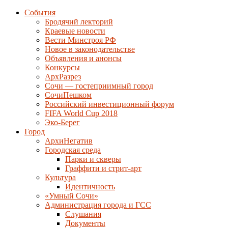
События
Бродячий лекторий
Краевые новости
Вести Минстроя РФ
Новое в законодательстве
Объявления и анонсы
Конкурсы
АрхРазрез
Сочи — гостеприимный город
СочиПешком
Российский инвестиционный форум
FIFA World Cup 2018
Эко-Берег
Город
АрхиНегатив
Городская среда
Парки и скверы
Граффити и стрит-арт
Культура
Идентичность
«Умный Сочи»
Администрация города и ГСС
Слушания
Документы