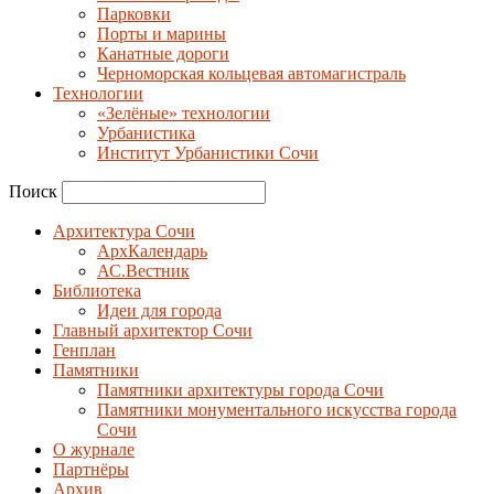
Парковки
Порты и марины
Канатные дороги
Черноморская кольцевая автомагистраль
Технологии
«Зелёные» технологии
Урбанистика
Институт Урбанистики Сочи
Поиск
Архитектура Сочи
АрхКалендарь
АС.Вестник
Библиотека
Идеи для города
Главный архитектор Сочи
Генплан
Памятники
Памятники архитектуры города Сочи
Памятники монументального искусства города
Сочи
О журнале
Партнёры
Архив