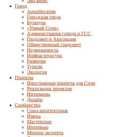
Эко-Берег
Город
АрхиНегатив
Городская среда
Культура
«Умный Сочи»
Администрация города и ГСС
Градсовет и Архсекция
Общественный градсовет
Недвижимость
Инфраструктура
Развитие
Туризм
Экология
Проекты
Иностранные проекты для Сочи
Реализации проектов
Интерьеры
Дизайн
Сообщество
Союз архитекторов
Имена
Мастерские
Интервью
Мнение эксперта