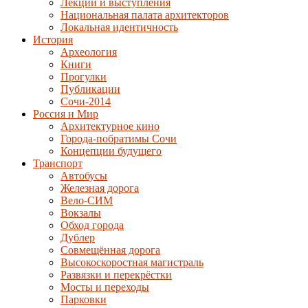
Лекции и выступления
Национальная палата архитекторов
Локальная идентичность
История
Археология
Книги
Прогулки
Публикации
Сочи-2014
Россия и Мир
Архитектурное кино
Города-побратимы Сочи
Концепции будущего
Транспорт
Автобусы
Железная дорога
Вело-СИМ
Вокзалы
Обход города
Дублер
Совмещённая дорога
Высокоскоростная магистраль
Развязки и перекрёстки
Мосты и переходы
Парковки