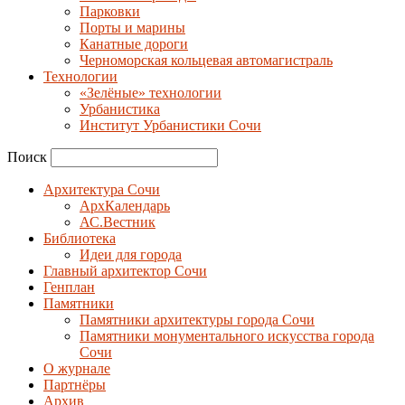
Парковки
Порты и марины
Канатные дороги
Черноморская кольцевая автомагистраль
Технологии
«Зелёные» технологии
Урбанистика
Институт Урбанистики Сочи
Поиск
Архитектура Сочи
АрхКалендарь
АС.Вестник
Библиотека
Идеи для города
Главный архитектор Сочи
Генплан
Памятники
Памятники архитектуры города Сочи
Памятники монументального искусства города
Сочи
О журнале
Партнёры
Архив