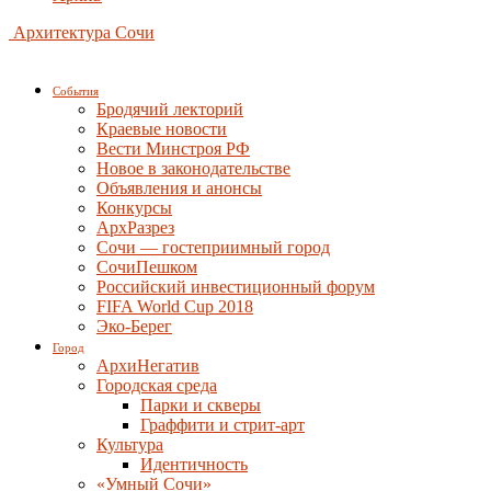
Архитектура Сочи
События
Бродячий лекторий
Краевые новости
Вести Минстроя РФ
Новое в законодательстве
Объявления и анонсы
Конкурсы
АрхРазрез
Сочи — гостеприимный город
СочиПешком
Российский инвестиционный форум
FIFA World Cup 2018
Эко-Берег
Город
АрхиНегатив
Городская среда
Парки и скверы
Граффити и стрит-арт
Культура
Идентичность
«Умный Сочи»