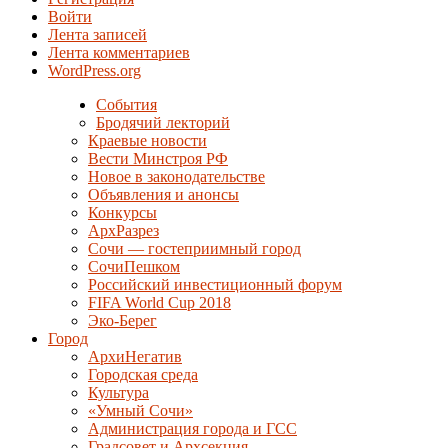
Войти
Лента записей
Лента комментариев
WordPress.org
События
Бродячий лекторий
Краевые новости
Вести Минстроя РФ
Новое в законодательстве
Объявления и анонсы
Конкурсы
АрхРазрез
Сочи — гостеприимный город
СочиПешком
Российский инвестиционный форум
FIFA World Cup 2018
Эко-Берег
Город
АрхиНегатив
Городская среда
Культура
«Умный Сочи»
Администрация города и ГСС
Градсовет и Архсекция