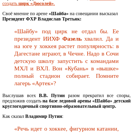
создать
цирк «Дюсолей»
.
Своё мнение по арене
«Шайба»
на совещании высказал
Президент ФХР Владислав Третьяк:
«Шайбу» под цирк не отдал бы. Ее
президент ИИХФ
Фазель
хвалил. Да и
на юге у хоккея растет популярность: в
Дагестане играют, в Чечне. Надо в Сочи
детскую школу запустить с командами
МХЛ и ВХЛ. Вон «Кубань» в «вышке»
полный стадион собирает. Помните
лагерь «Артек»?
Выслушав всех
В.В. Путин
разом прекратил все споры,
предложив создать
на базе ледовой арены «Шайба» детский
круглогодичный спортивно-образовательный центр.
Как сказал
Владимир Путин
:
«Речь идет о хоккее, фигурном катании,