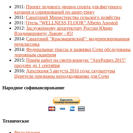
2011
:
Проект ледового дворца спорта для фигурного
катания и соревнований по шорт-треку
2011
:
Санаторий Министерства сельского хозяйства
2011
:
Отель “WELLNESS FLOOR” Alberto Apostoli
2012
:
Заслуженному архитектору России Юрию
Владимировичу Львову - 85!
2014
:
Санаторий "Красмашевский": модернизированная
неоклассика
2014
:
Федеральные трассы и развязки Сочи обследованы
дорожным сканером
2015
:
Приём работ на смотр-конкурс “АрхРазрез 2015″
продлён до 1 сентября
2016
:
Архсекция 5 августа 2016 года: скульптуры
Церетели признаны неподходящими для Сочи
Народное софинансирование
Техническое
Регистрация