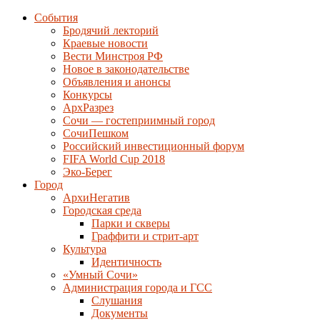
События
Бродячий лекторий
Краевые новости
Вести Минстроя РФ
Новое в законодательстве
Объявления и анонсы
Конкурсы
АрхРазрез
Сочи — гостеприимный город
СочиПешком
Российский инвестиционный форум
FIFA World Cup 2018
Эко-Берег
Город
АрхиНегатив
Городская среда
Парки и скверы
Граффити и стрит-арт
Культура
Идентичность
«Умный Сочи»
Администрация города и ГСС
Слушания
Документы