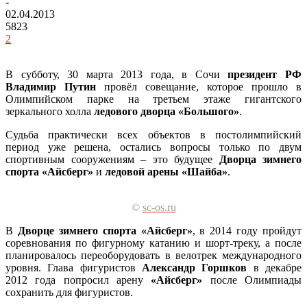
-
02.04.2013
5823
2
В субботу, 30 марта 2013 года, в Сочи
президент РФ
Владимир Путин
провёл совещание, которое прошло в
Олимпийском парке на третьем этаже гигантского
зеркального холла
ледового дворца «Большого»
.
Судьба практически всех объектов в постолимпийский
период уже решена, остались вопросы только по двум
спортивным сооружениям – это будущее
Дворца зимнего
спорта «Айсберг»
и
ледовой арены «Шайба»
.
©
sc-os.ru
В
Дворце зимнего спорта «Айсберг»
, в 2014 году пройдут
соревнования по фигурному катанию и шорт-треку, а после
планировалось переоборудовать в велотрек международного
уровня. Глава фигуристов
Александр Горшков
в декабре
2012 года попросил арену
«Айсберг»
после Олимпиады
сохранить для фигуристов.