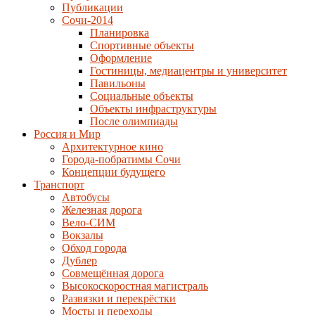
Публикации
Сочи-2014
Планировка
Спортивные объекты
Оформление
Гостиницы, медиацентры и университет
Павильоны
Социальные объекты
Объекты инфраструктуры
После олимпиады
Россия и Мир
Архитектурное кино
Города-побратимы Сочи
Концепции будущего
Транспорт
Автобусы
Железная дорога
Вело-СИМ
Вокзалы
Обход города
Дублер
Совмещённая дорога
Высокоскоростная магистраль
Развязки и перекрёстки
Мосты и переходы