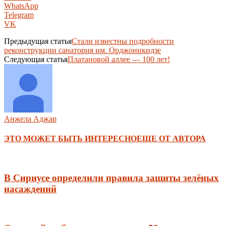
WhatsApp
Telegram
VK
Предыдущая статья
Стали известны подробности
реконструкции санатория им. Орджоникидзе
Следующая статья
Платановой аллее — 100 лет!
Анжела Аджар
ЭТО МОЖЕТ БЫТЬ ИНТЕРЕСНО
ЕЩЕ ОТ АВТОРА
В Сириусе определили правила защиты зелёных
насаждений