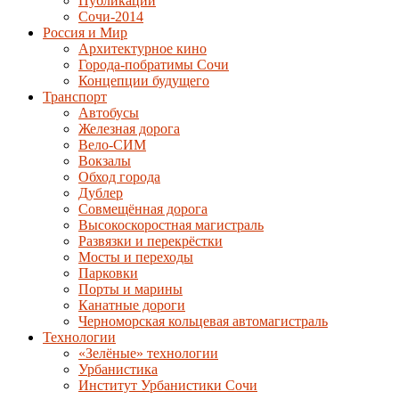
Публикации
Сочи-2014
Россия и Мир
Архитектурное кино
Города-побратимы Сочи
Концепции будущего
Транспорт
Автобусы
Железная дорога
Вело-СИМ
Вокзалы
Обход города
Дублер
Совмещённая дорога
Высокоскоростная магистраль
Развязки и перекрёстки
Мосты и переходы
Парковки
Порты и марины
Канатные дороги
Черноморская кольцевая автомагистраль
Технологии
«Зелёные» технологии
Урбанистика
Институт Урбанистики Сочи