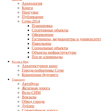
Археология
Книги
Прогулки
Публикации
Сочи-2014
Планировка
Спортивные объекты
Оформление
Гостиницы, медиацентры и университет
Павильоны
Социальные объекты
Объекты инфраструктуры
После олимпиады
Россия и Мир
Архитектурное кино
Города-побратимы Сочи
Концепции будущего
Транспорт
Автобусы
Железная дорога
Вело-СИМ
Вокзалы
Обход города
Дублер
Совмещённая дорога