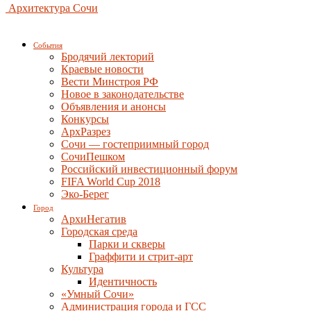
Архитектура Сочи
События
Бродячий лекторий
Краевые новости
Вести Минстроя РФ
Новое в законодательстве
Объявления и анонсы
Конкурсы
АрхРазрез
Сочи — гостеприимный город
СочиПешком
Российский инвестиционный форум
FIFA World Cup 2018
Эко-Берег
Город
АрхиНегатив
Городская среда
Парки и скверы
Граффити и стрит-арт
Культура
Идентичность
«Умный Сочи»
Администрация города и ГСС