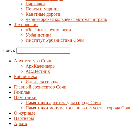
Парковки
Порты и марины
Канатные дороги
Черноморская кольцевая автомагистраль
Технологии
«Зелёные» технологии
Урбанистика
Институт Урбанистики Сочи
Поиск
Архитектура Сочи
АрхКалендарь
АС.Вестник
Библиотека
Идеи для города
Главный архитектор Сочи
Генплан
Памятники
Памятники архитектуры города Сочи
Памятники монументального искусства города Соч
О журнале
Партнёры
Архив