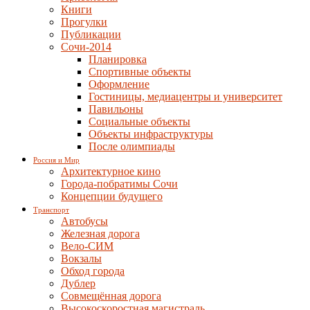
Книги
Прогулки
Публикации
Сочи-2014
Планировка
Спортивные объекты
Оформление
Гостиницы, медиацентры и университет
Павильоны
Социальные объекты
Объекты инфраструктуры
После олимпиады
Россия и Мир
Архитектурное кино
Города-побратимы Сочи
Концепции будущего
Транспорт
Автобусы
Железная дорога
Вело-СИМ
Вокзалы
Обход города
Дублер
Совмещённая дорога
Высокоскоростная магистраль