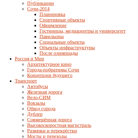
Публикации
Сочи-2014
Планировка
Спортивные объекты
Оформление
Гостиницы, медиацентры и университет
Павильоны
Социальные объекты
Объекты инфраструктуры
После олимпиады
Россия и Мир
Архитектурное кино
Города-побратимы Сочи
Концепции будущего
Транспорт
Автобусы
Железная дорога
Вело-СИМ
Вокзалы
Обход города
Дублер
Совмещённая дорога
Высокоскоростная магистраль
Развязки и перекрёстки
Мосты и переходы