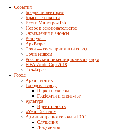
События
Бродячий лекторий
Краевые новости
Вести Минстроя РФ
Новое в законодательстве
Объявления и анонсы
Конкурсы
АрхРазрез
Сочи — гостеприимный город
СочиПешком
Российский инвестиционный форум
FIFA World Cup 2018
Эко-Берег
Город
АрхиНегатив
Городская среда
Парки и скверы
Граффити и стрит-арт
Культура
Идентичность
«Умный Сочи»
Администрация города и ГСС
Слушания
Документы