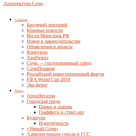
Архитектура Сочи
События
Бродячий лекторий
Краевые новости
Вести Минстроя РФ
Новое в законодательстве
Объявления и анонсы
Конкурсы
АрхРазрез
Сочи — гостеприимный город
СочиПешком
Российский инвестиционный форум
FIFA World Cup 2018
Эко-Берег
Город
АрхиНегатив
Городская среда
Парки и скверы
Граффити и стрит-арт
Культура
Идентичность
«Умный Сочи»
Администрация города и ГСС