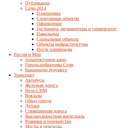
Публикации
Сочи-2014
Планировка
Спортивные объекты
Оформление
Гостиницы, медиацентры и университет
Павильоны
Социальные объекты
Объекты инфраструктуры
После олимпиады
Россия и Мир
Архитектурное кино
Города-побратимы Сочи
Концепции будущего
Транспорт
Автобусы
Железная дорога
Вело-СИМ
Вокзалы
Обход города
Дублер
Совмещённая дорога
Высокоскоростная магистраль
Развязки и перекрёстки
Мосты и переходы