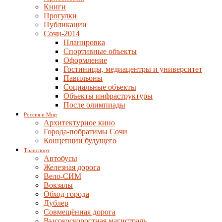
Книги
Прогулки
Публикации
Сочи-2014
Планировка
Спортивные объекты
Оформление
Гостиницы, медиацентры и университет
Павильоны
Социальные объекты
Объекты инфраструктуры
После олимпиады
Россия и Мир
Архитектурное кино
Города-побратимы Сочи
Концепции будущего
Транспорт
Автобусы
Железная дорога
Вело-СИМ
Вокзалы
Обход города
Дублер
Совмещённая дорога
Высокоскоростная магистраль