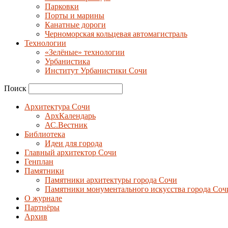
Парковки
Порты и марины
Канатные дороги
Черноморская кольцевая автомагистраль
Технологии
«Зелёные» технологии
Урбанистика
Институт Урбанистики Сочи
Поиск
Архитектура Сочи
АрхКалендарь
АС.Вестник
Библиотека
Идеи для города
Главный архитектор Сочи
Генплан
Памятники
Памятники архитектуры города Сочи
Памятники монументального искусства города Соч
О журнале
Партнёры
Архив