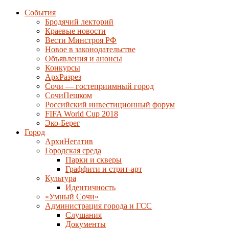
События
Бродячий лекторий
Краевые новости
Вести Минстроя РФ
Новое в законодательстве
Объявления и анонсы
Конкурсы
АрхРазрез
Сочи — гостеприимный город
СочиПешком
Российский инвестиционный форум
FIFA World Cup 2018
Эко-Берег
Город
АрхиНегатив
Городская среда
Парки и скверы
Граффити и стрит-арт
Культура
Идентичность
«Умный Сочи»
Администрация города и ГСС
Слушания
Документы