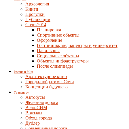
Археология
Книги
Прогулки
Публикации
Сочи-2014
Планировка
Спортивные объекты
Оформление
Гостиницы, медиацентры и университет
Павильоны
Социальные объекты
Объекты инфраструктуры
После олимпиады
Россия и Мир
Архитектурное кино
Города-побратимы Сочи
Концепции будущего
Транспорт
Автобусы
Железная дорога
Вело-СИМ
Вокзалы
Обход города
Дублер
Совмещённая дорога