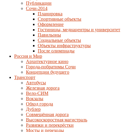
Публикации
Сочи-2014
Планировка
Спортивные объекты
Оформление
Гостиницы, медиацентры и университет
Павильоны
Социальные объекты
Объекты инфраструктуры
После олимпиады
Россия и Мир
Архитектурное кино
Города-побратимы Сочи
Концепции будущего
Транспорт
Автобусы
Железная дорога
Вело-СИМ
Вокзалы
Обход города
Дублер
Совмещённая дорога
Высокоскоростная магистраль
Развязки и перекрёстки
Мосты и переходы