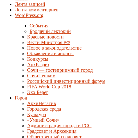
Лента записей
Лента комментариев
WordPress.org
События
Бродячий лекторий
Краевые новости
Вести Минстроя РФ
Новое в законодательстве
Объявления и анонсы
Конкурсы
АрхРазрез
Сочи — гостеприимный город
СочиПешком
Российский инвестиционный форум
FIFA World Cup 2018
Эко-Берег
Город
АрхиНегатив
Городская среда
Культура
«Умный Сочи»
Администрация города и ГСС
Градсовет и Архсекция
Общественный градсовет