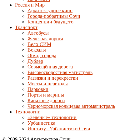
Россия и Мир
Архитектурное кино
Города-побратимы Сочи
Концепции будущего
Транспорт
Автобусы
Железная дорога
Вело-СИМ
Вокзалы
Обход города
Дублер
Совмещённая дорога
Высокоскоростная магистраль
Развязки и перекрёстки
Мосты и переходы
Парковки
Порты и марины
Канатные дороги
Черноморская кольцевая автомагистраль
Технологии
«Зелёные» технологии
Урбанистика
Институт Урбанистики Сочи
© 2009-2024 Архитектура Сочи