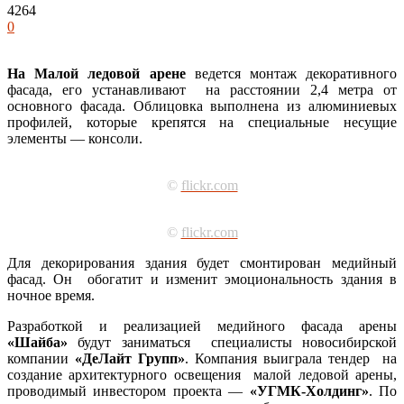
4264
0
На Малой ледовой арене
ведется монтаж декоративного
фасада, его устанавливают на расстоянии 2,4 метра от
основного фасада. Облицовка выполнена из алюминиевых
профилей, которые крепятся на специальные несущие
элементы — консоли.
©
flickr.com
©
flickr.com
Для декорирования здания будет смонтирован медийный
фасад. Он обогатит и изменит эмоциональность здания в
ночное время.
Разработкой и реализацией медийного фасада арены
«Шайба»
будут заниматься специалисты новосибирской
компании
«ДеЛайт Групп»
.
Компания выиграла тендер на
создание архитектурного освещения малой ледовой арены,
проводимый инвестором проекта —
«УГМК-Холдинг»
. По