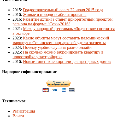
2015
:
Градостроительный совет 22 июля 2015 года
2016
:
Живые изгороди реабилитированы
2016
:
Развитие яхтинга станет приоритетным проектом
региона на форуме "Сочи-2016"
2021
:
Международный фестиваль «Зодчество» состоится
в октябре
2023
:
Какие объекты могут составить паломнический
маршрут в Сочинском нацпарке обсудили эксперты
2024
:
Почему удобно слушать радио онлайн
2025
:
На сколько можно забронировать квартиру в
новостройке у застройщика
2016
:
Новые тоненькие кирпичи для трендовых домов
Народное софинансирование
Техническое
Регистрация
Войти