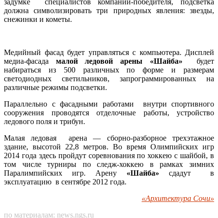
задумке специалистов компании-победителя,
подсветка
должна символизировать три природных явления: звезды,
снежинки и кометы.
Медийный фасад будет управляться с компьютера. Дисплей
медиа-фасада
малой ледовой арены «Шайба»
будет
набираться из 500 различных по форме и размерам
светодиодных светильников, запрограммированных на
различные режимы подсветки.
Параллельно с фасадными работами внутри спортивного
сооружения проводятся отделочные работы, устройство
ледового поля и трибун.
Малая ледовая арена — сборно-разборное трехэтажное
здание, высотой 22,8 метров. Во время Олимпийских игр
2014 года здесь пройдут соревнования по хоккею с шайбой, в
том числе турниры по следж-хоккею в рамках зимних
Паралимпийских игр. Арену
«Шайба»
сдадут в
эксплуатацию в сентябре 2012 года.
«Архитектура Сочи»
по материалам:
news.ngs.ru