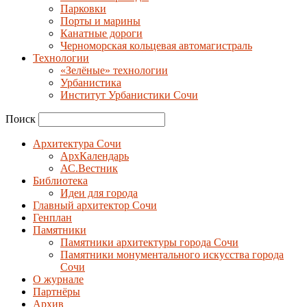
Парковки
Порты и марины
Канатные дороги
Черноморская кольцевая автомагистраль
Технологии
«Зелёные» технологии
Урбанистика
Институт Урбанистики Сочи
Поиск
Архитектура Сочи
АрхКалендарь
АС.Вестник
Библиотека
Идеи для города
Главный архитектор Сочи
Генплан
Памятники
Памятники архитектуры города Сочи
Памятники монументального искусства города
Сочи
О журнале
Партнёры
Архив