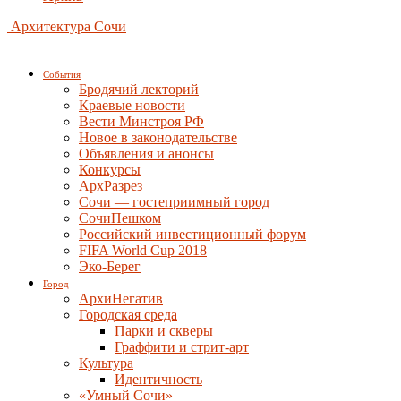
Архитектура Сочи
События
Бродячий лекторий
Краевые новости
Вести Минстроя РФ
Новое в законодательстве
Объявления и анонсы
Конкурсы
АрхРазрез
Сочи — гостеприимный город
СочиПешком
Российский инвестиционный форум
FIFA World Cup 2018
Эко-Берег
Город
АрхиНегатив
Городская среда
Парки и скверы
Граффити и стрит-арт
Культура
Идентичность
«Умный Сочи»