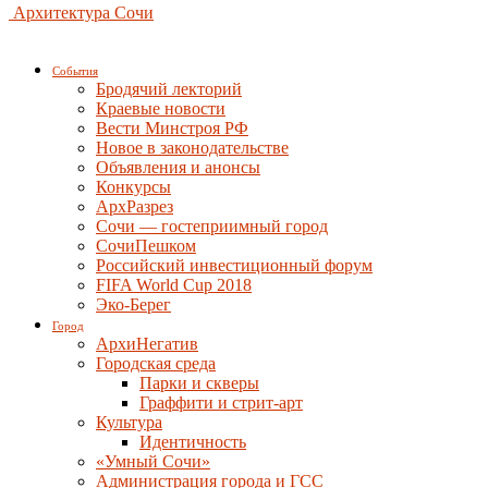
Архитектура Сочи
События
Бродячий лекторий
Краевые новости
Вести Минстроя РФ
Новое в законодательстве
Объявления и анонсы
Конкурсы
АрхРазрез
Сочи — гостеприимный город
СочиПешком
Российский инвестиционный форум
FIFA World Cup 2018
Эко-Берег
Город
АрхиНегатив
Городская среда
Парки и скверы
Граффити и стрит-арт
Культура
Идентичность
«Умный Сочи»
Администрация города и ГСС