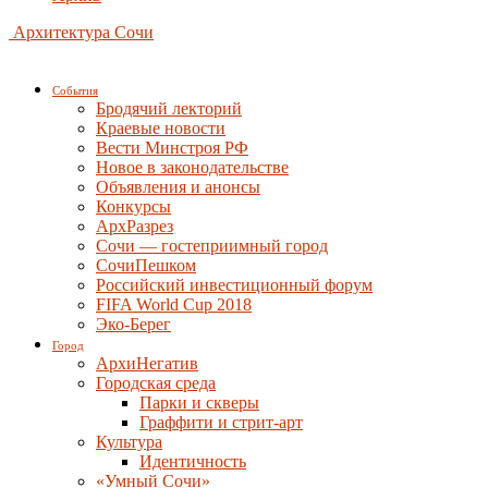
Архитектура Сочи
События
Бродячий лекторий
Краевые новости
Вести Минстроя РФ
Новое в законодательстве
Объявления и анонсы
Конкурсы
АрхРазрез
Сочи — гостеприимный город
СочиПешком
Российский инвестиционный форум
FIFA World Cup 2018
Эко-Берег
Город
АрхиНегатив
Городская среда
Парки и скверы
Граффити и стрит-арт
Культура
Идентичность
«Умный Сочи»