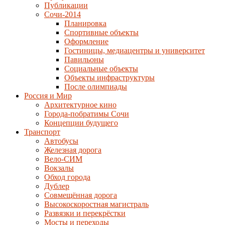
Публикации
Сочи-2014
Планировка
Спортивные объекты
Оформление
Гостиницы, медиацентры и университет
Павильоны
Социальные объекты
Объекты инфраструктуры
После олимпиады
Россия и Мир
Архитектурное кино
Города-побратимы Сочи
Концепции будущего
Транспорт
Автобусы
Железная дорога
Вело-СИМ
Вокзалы
Обход города
Дублер
Совмещённая дорога
Высокоскоростная магистраль
Развязки и перекрёстки
Мосты и переходы