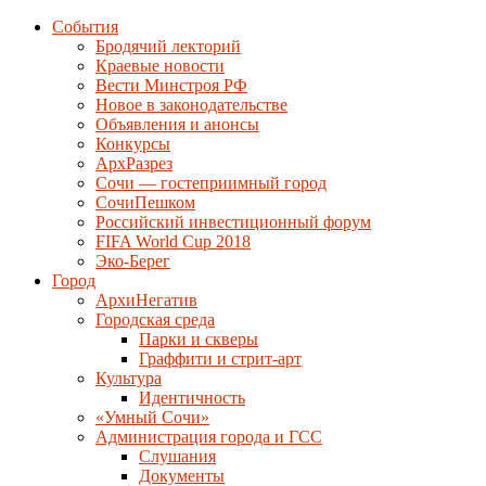
События
Бродячий лекторий
Краевые новости
Вести Минстроя РФ
Новое в законодательстве
Объявления и анонсы
Конкурсы
АрхРазрез
Сочи — гостеприимный город
СочиПешком
Российский инвестиционный форум
FIFA World Cup 2018
Эко-Берег
Город
АрхиНегатив
Городская среда
Парки и скверы
Граффити и стрит-арт
Культура
Идентичность
«Умный Сочи»
Администрация города и ГСС
Слушания
Документы