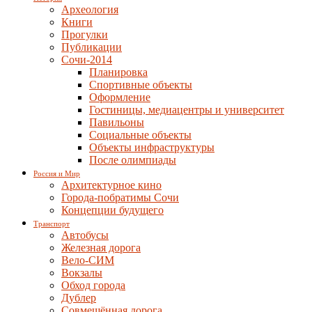
Археология
Книги
Прогулки
Публикации
Сочи-2014
Планировка
Спортивные объекты
Оформление
Гостиницы, медиацентры и университет
Павильоны
Социальные объекты
Объекты инфраструктуры
После олимпиады
Россия и Мир
Архитектурное кино
Города-побратимы Сочи
Концепции будущего
Транспорт
Автобусы
Железная дорога
Вело-СИМ
Вокзалы
Обход города
Дублер
Совмещённая дорога