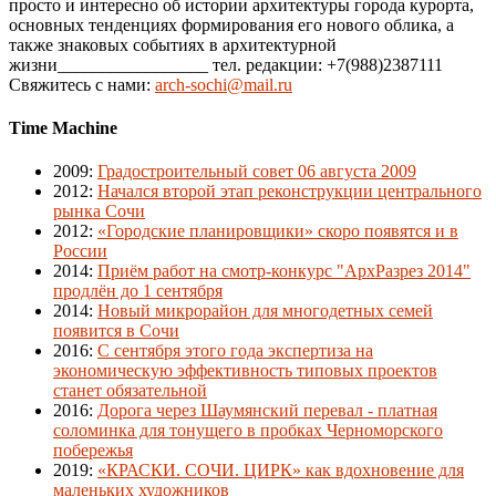
просто и интересно об истории архитектуры города курорта,
основных тенденциях формирования его нового облика, а
также знаковых событиях в архитектурной
жизни_________________ тел. редакции: +7(988)2387111
Свяжитесь с нами:
arch-sochi@mail.ru
Time Machine
2009
:
Градостроительный совет 06 августа 2009
2012
:
Начался второй этап реконструкции центрального
рынка Сочи
2012
:
«Городские планировщики» скоро появятся и в
России
2014
:
Приём работ на смотр-конкурс "АрхРазрез 2014"
продлён до 1 сентября
2014
:
Новый микрорайон для многодетных семей
появится в Сочи
2016
:
С сентября этого года экспертиза на
экономическую эффективность типовых проектов
станет обязательной
2016
:
Дорога через Шаумянский перевал - платная
соломинка для тонущего в пробках Черноморского
побережья
2019
:
«КРАСКИ. СОЧИ. ЦИРК» как вдохновение для
маленьких художников