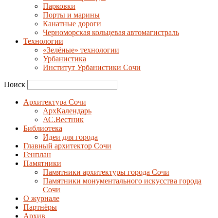
Парковки
Порты и марины
Канатные дороги
Черноморская кольцевая автомагистраль
Технологии
«Зелёные» технологии
Урбанистика
Институт Урбанистики Сочи
Поиск
Архитектура Сочи
АрхКалендарь
АС.Вестник
Библиотека
Идеи для города
Главный архитектор Сочи
Генплан
Памятники
Памятники архитектуры города Сочи
Памятники монументального искусства города
Сочи
О журнале
Партнёры
Архив