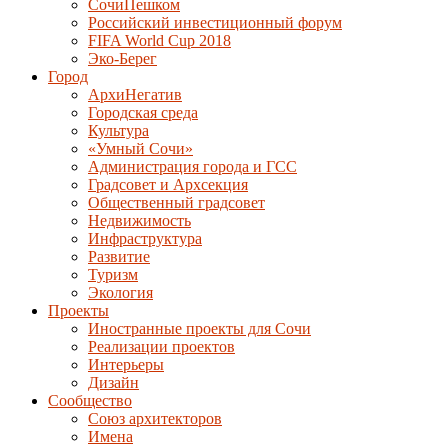
СочиПешком
Российский инвестиционный форум
FIFA World Cup 2018
Эко-Берег
Город
АрхиНегатив
Городская среда
Культура
«Умный Сочи»
Администрация города и ГСС
Градсовет и Архсекция
Общественный градсовет
Недвижимость
Инфраструктура
Развитие
Туризм
Экология
Проекты
Иностранные проекты для Сочи
Реализации проектов
Интерьеры
Дизайн
Сообщество
Союз архитекторов
Имена