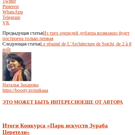
Twitter
Pinterest
WhatsApp
Telegram
VK
Предыдущая статья
Из трех очередей дублера возможно будет
построена только первая
Следующая статья
Le résumé de L’Architecture de Sotchi, de 2 à 8
août
Наталья Захарова
https://boosty.to/nutkaaa
ЭТО МОЖЕТ БЫТЬ ИНТЕРЕСНО
ЕЩЕ ОТ АВТОРА
Итоги Конкурса «Парк искусств Зураба
Церетели»