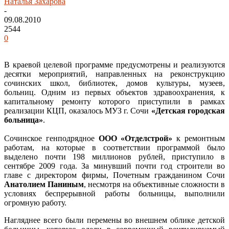
Наталья Захарова
-
09.08.2010
2544
0
В краевой целевой программе предусмотрены и реализуются
десятки мероприятий, направленных на реконструкцию
сочинских школ, библиотек, домов культуры, музеев,
больниц. Одним из первых объектов здравоохранения, к
капитальному ремонту которого приступили в рамках
реализации КЦП, оказалось МУЗ г. Сочи
«Детская городская
больница»
.
Сочинское генподрядное
ООО «Отделстрой»
к ремонтным
работам, на которые в соответствии программой было
выделено почти 198 миллионов рублей, приступило в
сентябре 2009 года. За минувший почти год строители во
главе с директором фирмы, Почетным гражданином Сочи
Анатолием Паниным
, несмотря на объективные сложности в
условиях беспрерывной работы больницы, выполнили
огромную работу.
Нагляднее всего были перемены во внешнем облике детской