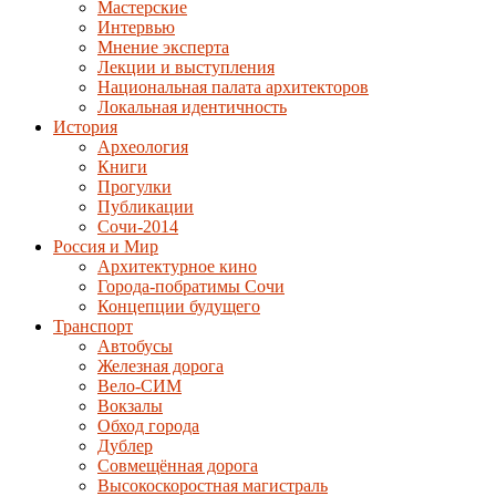
Мастерские
Интервью
Мнение эксперта
Лекции и выступления
Национальная палата архитекторов
Локальная идентичность
История
Археология
Книги
Прогулки
Публикации
Сочи-2014
Россия и Мир
Архитектурное кино
Города-побратимы Сочи
Концепции будущего
Транспорт
Автобусы
Железная дорога
Вело-СИМ
Вокзалы
Обход города
Дублер
Совмещённая дорога
Высокоскоростная магистраль