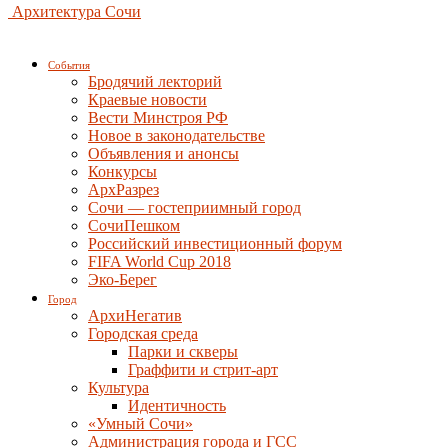
Архитектура Сочи
События
Бродячий лекторий
Краевые новости
Вести Минстроя РФ
Новое в законодательстве
Объявления и анонсы
Конкурсы
АрхРазрез
Сочи — гостеприимный город
СочиПешком
Российский инвестиционный форум
FIFA World Cup 2018
Эко-Берег
Город
АрхиНегатив
Городская среда
Парки и скверы
Граффити и стрит-арт
Культура
Идентичность
«Умный Сочи»
Администрация города и ГСС