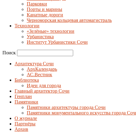
Парковки
Порты и марины
Канатные дороги
Черноморская кольцевая автомагистраль
Технологии
«Зелёные» технологии
Урбанистика
Институт Урбанистики Сочи
Поиск
Архитектура Сочи
АрхКалендарь
АС.Вестник
Библиотека
Идеи для города
Главный архитектор Сочи
Генплан
Памятники
Памятники архитектуры города Сочи
Памятники монументального искусства города Соч
О журнале
Партнёры
Архив