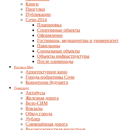
Книги
Прогулки
Публикации
Сочи-2014
Планировка
Спортивные объекты
Оформление
Гостиницы, медиацентры и университет
Павильоны
Социальные объекты
Объекты инфраструктуры
После олимпиады
Россия и Мир
Архитектурное кино
Города-побратимы Сочи
Концепции будущего
Транспорт
Автобусы
Железная дорога
Вело-СИМ
Вокзалы
Обход города
Дублер
Совмещённая дорога
Высокоскоростная магистраль