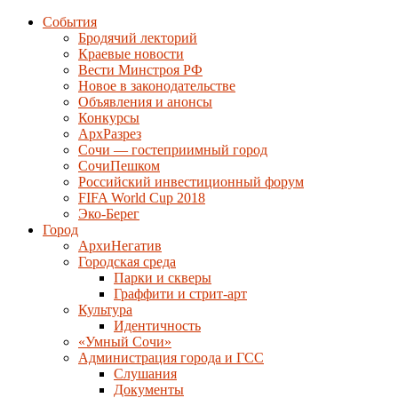
События
Бродячий лекторий
Краевые новости
Вести Минстроя РФ
Новое в законодательстве
Объявления и анонсы
Конкурсы
АрхРазрез
Сочи — гостеприимный город
СочиПешком
Российский инвестиционный форум
FIFA World Cup 2018
Эко-Берег
Город
АрхиНегатив
Городская среда
Парки и скверы
Граффити и стрит-арт
Культура
Идентичность
«Умный Сочи»
Администрация города и ГСС
Слушания
Документы