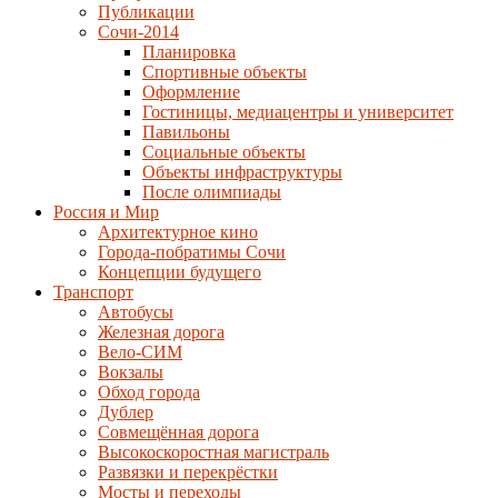
Публикации
Сочи-2014
Планировка
Спортивные объекты
Оформление
Гостиницы, медиацентры и университет
Павильоны
Социальные объекты
Объекты инфраструктуры
После олимпиады
Россия и Мир
Архитектурное кино
Города-побратимы Сочи
Концепции будущего
Транспорт
Автобусы
Железная дорога
Вело-СИМ
Вокзалы
Обход города
Дублер
Совмещённая дорога
Высокоскоростная магистраль
Развязки и перекрёстки
Мосты и переходы