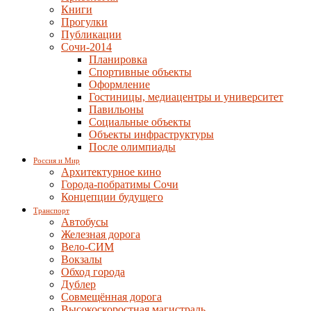
Книги
Прогулки
Публикации
Сочи-2014
Планировка
Спортивные объекты
Оформление
Гостиницы, медиацентры и университет
Павильоны
Социальные объекты
Объекты инфраструктуры
После олимпиады
Россия и Мир
Архитектурное кино
Города-побратимы Сочи
Концепции будущего
Транспорт
Автобусы
Железная дорога
Вело-СИМ
Вокзалы
Обход города
Дублер
Совмещённая дорога
Высокоскоростная магистраль