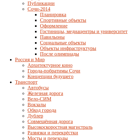
Публикации
Сочи-2014
Планировка
Спортивные объекты
Оформление
Гостиницы, медиацентры и университет
Павильоны
Социальные объекты
Объекты инфраструктуры
После олимпиады
Россия и Мир
Архитектурное кино
Города-побратимы Сочи
Концепции будущего
Транспорт
Автобусы
Железная дорога
Вело-СИМ
Вокзалы
Обход города
Дублер
Совмещённая дорога
Высокоскоростная магистраль
Развязки и перекрёстки
Мосты и переходы