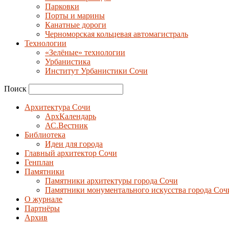
Парковки
Порты и марины
Канатные дороги
Черноморская кольцевая автомагистраль
Технологии
«Зелёные» технологии
Урбанистика
Институт Урбанистики Сочи
Поиск
Архитектура Сочи
АрхКалендарь
АС.Вестник
Библиотека
Идеи для города
Главный архитектор Сочи
Генплан
Памятники
Памятники архитектуры города Сочи
Памятники монументального искусства города Соч
О журнале
Партнёры
Архив