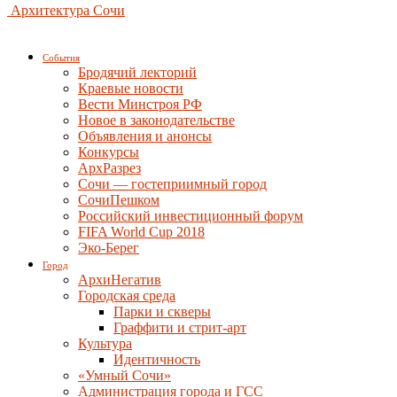
Архитектура Сочи
События
Бродячий лекторий
Краевые новости
Вести Минстроя РФ
Новое в законодательстве
Объявления и анонсы
Конкурсы
АрхРазрез
Сочи — гостеприимный город
СочиПешком
Российский инвестиционный форум
FIFA World Cup 2018
Эко-Берег
Город
АрхиНегатив
Городская среда
Парки и скверы
Граффити и стрит-арт
Культура
Идентичность
«Умный Сочи»
Администрация города и ГСС