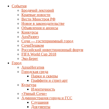
События
Бродячий лекторий
Краевые новости
Вести Минстроя РФ
Новое в законодательстве
Объявления и анонсы
Конкурсы
АрхРазрез
Сочи — гостеприимный город
СочиПешком
Российский инвестиционный форум
FIFA World Cup 2018
Эко-Берег
Город
АрхиНегатив
Городская среда
Парки и скверы
Граффити и стрит-арт
Культура
Идентичность
«Умный Сочи»
Администрация города и ГСС
Слушания
Документы