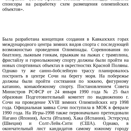
спонсоры на разработку схем размещения олимпийских
объектов».
Была разработана концепция создания в Кавказских горах
международного центра зимних видов спорта с последующей
возможностью проведения Олимпиады. Соревнования по
биатлону, лыжным гонкам, прыжкам на лыжах с трамплина,
фристайлу и горнолыжному спорту должны были пройти на
новых спортивных объектах в окрестностях Красной Поляны.
Однако ту же санно-бобслейную трассу планировалось
построить в центре Сочи на берегу моря. На побережье
должны были пройти состязания по хоккею, фигурному
катанию, конькобежному спорту. Постановлением Совета
Министров РСФСР от 24 января 1990 года № 25 был
образован Подготовительный комитет по выдвижению г.
Сочи на проведение XVIII зимних Олимпийских игр 1998
года. Официальная заявка Сочи поступила в МОК в феврале
1990 года. На Игры-1998 также первоначально претендовали
Нагано (Япония), Аоста (Италия), Хака (Испания), Эстерсунд
(Швеция) и Солт-Лейк-Сити (США). Однако, в
окончательный лист кандидатов самому южному городу