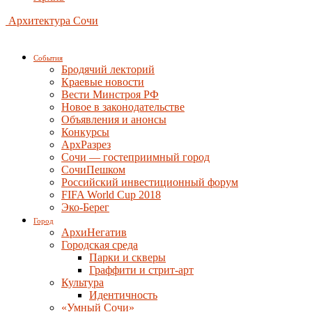
Архитектура Сочи
События
Бродячий лекторий
Краевые новости
Вести Минстроя РФ
Новое в законодательстве
Объявления и анонсы
Конкурсы
АрхРазрез
Сочи — гостеприимный город
СочиПешком
Российский инвестиционный форум
FIFA World Cup 2018
Эко-Берег
Город
АрхиНегатив
Городская среда
Парки и скверы
Граффити и стрит-арт
Культура
Идентичность
«Умный Сочи»