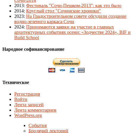
Сочи-2014
2013
:
Фестиваль "Сочи-Пешком-2013": как это было
2014
:
Круглый стол "Сочинские хроники"
2023
:
На Градостроительном совете обсудили создание
водно-зеленого каркаса Сочи
2024
:
Принимаются заявки на участие в главных
архитектурных событиях осени: «Зодчестве 2024», BIF и
Build School
Народное софинансирование
Техническое
Регистрация
Войти
Лента записей
Лента комментариев
WordPress.org
События
Бродячий лекторий