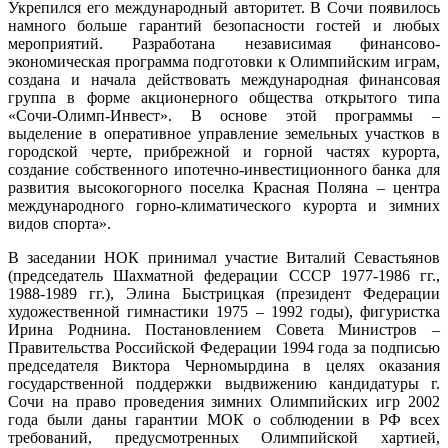
Укрепился его международный авторитет. В Сочи появилось
намного больше гарантий безопасности гостей и любых
мероприятий. Разработана независимая финансово-
экономическая программа подготовки к Олимпийским играм,
создана и начала действовать международная финансовая
группа в форме акционерного общества открытого типа
«Сочи-Олимп-Инвест». В основе этой программы –
выделение в оперативное управление земельных участков в
городской черте, прибрежной и горной частях курорта,
создание собственного ипотечно-инвестиционного банка для
развития высокогорного поселка Красная Поляна – центра
международного горно-климатического курорта и зимних
видов спорта».
В заседании НОК принимал участие Виталий Севастьянов
(председатель Шахматной федерации СССР 1977-1986 гг.,
1988-1989 гг.), Элина Быстрицкая (президент Федерации
художественной гимнастики 1975 – 1992 годы), фигуристка
Ирина Роднина. Постановлением Совета Министров –
Правительства Российской Федерации 1994 года за подписью
председателя Виктора Черномырдина в целях оказания
государственной поддержки выдвижению кандидатуры г.
Сочи на право проведения зимних Олимпийских игр 2002
года были даны гарантии МОК о соблюдении в РФ всех
требований, предусмотренных Олимпийской хартией,