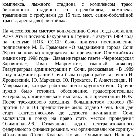
комплекса, лыжного стадиона с комплексом трасс,
биатлонного стадиона со стрельбищем, комплекса
трамплинов с трибунами до 15 тыс. мест, санно-бобслейной
трассы, арены для фристайла».
На «всесоюзном смотре» конкуренцию Сочи тогда составили
Алма-Ата и поселок Бакуриани в Грузии. 4 августа 1989 года
на пленуме НОК СССР было принято постановление,
подписанное М. В. Грамовым «О выдвижении города Сочи
(Красная поляна) кандидатом на проведение Олимпийских
зимних игр 1998 года». Давая интервью газете «Черноморская
Здравница», Иван Мавроматис, главный инженер
Главупраграда администрации г. Сочи, рассказывал: «В 1989
году в администрации Сочи была создана рабочая группа И.
Ярошевский, Ю. Марченко, Ю. Прокатов, Г. Анастасиади, И.
Мавроматис, которая работала почти круглосуточно. Срочно
нужно было готовить обоснование, градостроительные
материалы, организовывать выставку для презентации НОК.
После трехчасового заседания, большинством голосов (64
против 17 и 16) предпочтение было отдано Сочи. Был дан
старт фантастическому до дерзости начинанию: Сочи
включился в гонку на право стать местом проведения
Олимпиады-98. Отчаявшись ждать централизованного
федерального финансирования, мы организовали консорциум
«Сокрапол» (Сочи, Красная Поляна, Олимпиада). Нашлись