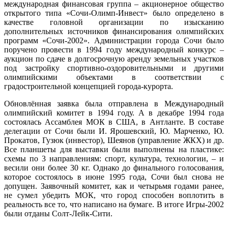
международная финансовая группа – акционерное общество
открытого типа «Сочи-Олимп-Инвест» было определено в
качестве головной организации по изысканию
дополнительных источников финансирования олимпийских
программ «Сочи-2002». Администрации города Сочи было
поручено провести в 1994 году международный конкурс –
аукцион по сдаче в долгосрочную аренду земельных участков
под застройку спортивно-оздоровительными и другими
олимпийскими объектами в соответствии с
градостроительной концепцией города-курорта.
Обновлённая заявка была отправлена в Международный
олимпийский комитет в 1994 году. А в декабре 1994 года
состоялась Ассамблея МОК в США, в Антланте. В составе
делегации от Сочи были И. Ярошевский, Ю. Марченко, Ю.
Прокатов, Гузюк (инвестор), Шеянов (управление ЖКХ) и др.
Все планшеты для выставки были выполнены на пластике:
схемы по 3 направлениям: спорт, культура, технологии, – и
весили они более 30 кг. Однако до финального голосования,
которое состоялось в июне 1995 года, Сочи был снова не
допущен. Заявочный комитет, как и четырьмя годами ранее,
не сумел убедить МОК, что город способен воплотить в
реальность все то, что написано на бумаге. В итоге Игры-2002
были отданы Солт-Лейк-Сити.