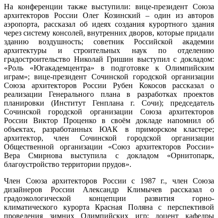
На конференции также выступили: вице-президент Союза
архитекторов России Олег Козинский – один из авторов
аэропорта, рассказал об идеях создания курортного здания
через систему консолей, внутренних дворов, которые придали
зданию воздушность; советник Российской академии
архитектуры и строительных наук по отделению
градостроительство Николай Гришин выступил с докладом:
«Роль «Югакадемцентра» в подготовке к Олимпийским
играм»; вице-президент Сочинской городской организации
Союза архитекторов России Рубен Кокосов рассказал о
реализации Генерального плана в разработках проектов
планировки (Институт Генплана г. Сочи); председатель
Сочинской городской организации Союза архитекторов
России Виктор Проценко в своём докладе напомнил об
объектах, разработанных ЮАК в приморском кластере;
архитектор, член Сочинской городской организации
Общественной организации «Союз архитекторов России»
Вера Смирнова выступила с докладом «Орнитопарк,
благоустройство территории прудов».
Член Союза архитекторов России с 1987 г., член Союза
дизайнеров России Александр Климычев рассказал о
градоэкологической концепции развития горно-
климатического курорта Красная Поляна с перспективой
проведения зимних Олимпийских игр; доцент кафедры