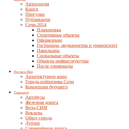
Археология
Книги
Прогулки
Публикации
Сочи-2014
Планировка
Спортивные объекты
Оформление
Гостиницы, медиацентры и университет
Павильоны
Социальные объекты
Объекты инфраструктуры
После олимпиады
Россия и Мир
Архитектурное кино
Города-побратимы Сочи
Концепции будущего
Транспорт
Автобусы
Железная дорога
Вело-СИМ
Вокзалы
Обход города
Дублер
Совмещённая дорога