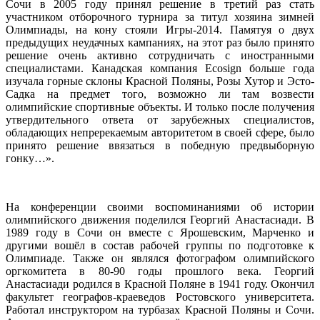
Сочи в 2005 году принял решение в третий раз стать
участником отборочного турнира за титул хозяина зимней
Олимпиады, на кону стояли Игры-2014. Памятуя о двух
предыдущих неудачных кампаниях, на этот раз было принято
решение очень активно сотрудничать с иностранными
специалистами. Канадская компания Ecosign больше года
изучала горные склоны Красной Поляны, Розы Хутор и Эсто-
Садка на предмет того, возможно ли там возвести
олимпийские спортивные объекты. И только после получения
утвердительного ответа от зарубежных специалистов,
обладающих непререкаемым авторитетом в своей сфере, было
принято решение ввязаться в победную предвыборную
гонку…».
На конференции своими воспоминаниями об истории
олимпийского движения поделился Георгий Анастасиади. В
1989 году в Сочи он вместе с Ярошевским, Марченко и
другими вошёл в состав рабочей группы по подготовке к
Олимпиаде. Также он являлся фотографом олимпийского
оргкомитета в 80-90 годы прошлого века. Георгий
Анастасиади родился в Красной Поляне в 1941 году. Окончил
факультет географов-краеведов Ростовского университета.
Работал инструктором на турбазах Красной Поляны и Сочи.