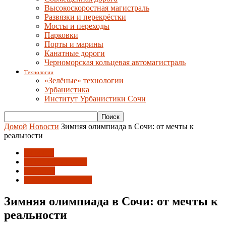
Высокоскоростная магистраль
Развязки и перекрёстки
Мосты и переходы
Парковки
Порты и марины
Канатные дороги
Черноморская кольцевая автомагистраль
Технологии
«Зелёные» технологии
Урбанистика
Институт Урбанистики Сочи
Домой
Новости
Зимняя олимпиада в Сочи: от мечты к
реальности
Новости
После олимпиады
События
Союз архитекторов
Зимняя олимпиада в Сочи: от мечты к
реальности