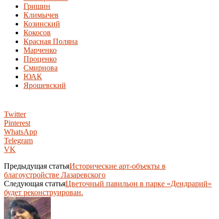
Гришин
Климычев
Козинский
Кокосов
Красная Поляна
Марченко
Проценко
Смирнова
ЮАК
Ярошевский
Twitter
Pinterest
WhatsApp
Telegram
VK
Предыдущая статья
Исторические арт-объекты в
благоустройстве Лазаревского
Следующая статья
Цветочный павильон в парке «Дендрарий»
будет реконструирован.