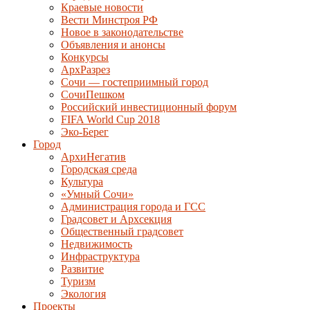
Краевые новости
Вести Минстроя РФ
Новое в законодательстве
Объявления и анонсы
Конкурсы
АрхРазрез
Сочи — гостеприимный город
СочиПешком
Российский инвестиционный форум
FIFA World Cup 2018
Эко-Берег
Город
АрхиНегатив
Городская среда
Культура
«Умный Сочи»
Администрация города и ГСС
Градсовет и Архсекция
Общественный градсовет
Недвижимость
Инфраструктура
Развитие
Туризм
Экология
Проекты