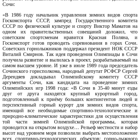
Сочи:
«В 1986 году начальник управления зимних видов спорта
Госкомспорта СССР, зампред Государственного комитета
СССР по физической культуре и спорту Виктор Маматов на
одном их правительственных совещаний доложил, что
советским спортсменам нравится Красная Поляна, и
Госкомспорт готов проводить соревнования в горах Сочи.
Советских горнолыжников поддержал президент НОК СССР
Виталий Смирнов. Так идея проведения Олимпиады в Сочи
получила развитие и вылилась в проект, разрабатываемый на
самом высшем уровне. И уже в июле 1989 года председатель
Сочинского горисполкома, народный депутат РСФСР Сергей
Дерендяев докладывал Олимпийскому комитету СССР
аргументы Сочи, как кандидата на проведение зимних
Олимпийских игр 1998 года: «В Сочи в 35-40 минут езды
друг от друга находятся крупный курортный город,
подготовленный к приёму больших контингентов людей и
перспективный горный курорт для зимних видов спорта,
имеющий все необходимые спортивно-технологические и
природно-климатические характеристики для осуществления
той части зимней Олимпийской программы, которая
проводится на открытом воздухе… Рельеф местности и набор
высот над уровнем моря позволили выбрать местоположение
всех спортивно-технологических объектов: горно-лыжного