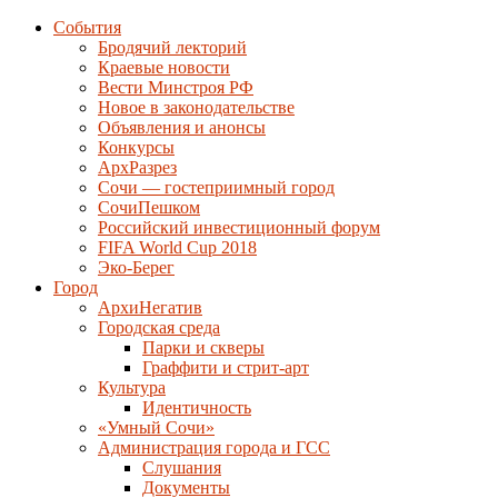
События
Бродячий лекторий
Краевые новости
Вести Минстроя РФ
Новое в законодательстве
Объявления и анонсы
Конкурсы
АрхРазрез
Сочи — гостеприимный город
СочиПешком
Российский инвестиционный форум
FIFA World Cup 2018
Эко-Берег
Город
АрхиНегатив
Городская среда
Парки и скверы
Граффити и стрит-арт
Культура
Идентичность
«Умный Сочи»
Администрация города и ГСС
Слушания
Документы