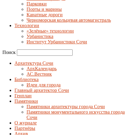
Парковки
Порты и марины
Канатные дороги
Черноморская кольцевая автомагистраль
Технологии
«Зелёные» технологии
Урбанистика
Институт Урбанистики Сочи
Поиск
Архитектура Сочи
АрхКалендарь
АС.Вестник
Библиотека
Идеи для города
Главный архитектор Сочи
Генплан
Памятники
Памятники архитектуры города Сочи
Памятники монументального искусства города
Сочи
О журнале
Партнёры
Архив