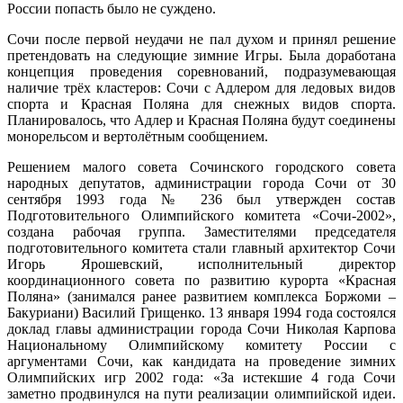
России попасть было не суждено.
Сочи после первой неудачи не пал духом и принял решение
претендовать на следующие зимние Игры. Была доработана
концепция проведения соревнований, подразумевающая
наличие трёх кластеров: Сочи с Адлером для ледовых видов
спорта и Красная Поляна для снежных видов спорта.
Планировалось, что Адлер и Красная Поляна будут соединены
монорельсом и вертолётным сообщением.
Решением малого совета Сочинского городского совета
народных депутатов, администрации города Сочи от 30
сентября 1993 года № 236 был утвержден состав
Подготовительного Олимпийского комитета «Сочи-2002»,
создана рабочая группа. Заместителями председателя
подготовительного комитета стали главный архитектор Сочи
Игорь Ярошевский, исполнительный директор
координационного совета по развитию курорта «Красная
Поляна» (занимался ранее развитием комплекса Боржоми –
Бакуриани) Василий Грищенко. 13 января 1994 года состоялся
доклад главы администрации города Сочи Николая Карпова
Национальному Олимпийскому комитету России с
аргументами Сочи, как кандидата на проведение зимних
Олимпийских игр 2002 года: «За истекшие 4 года Сочи
заметно продвинулся на пути реализации олимпийской идеи.