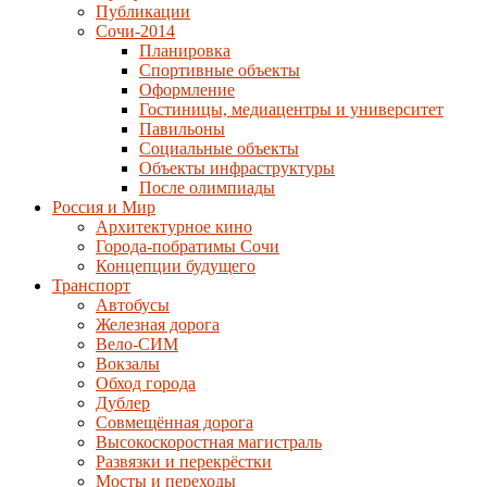
Публикации
Сочи-2014
Планировка
Спортивные объекты
Оформление
Гостиницы, медиацентры и университет
Павильоны
Социальные объекты
Объекты инфраструктуры
После олимпиады
Россия и Мир
Архитектурное кино
Города-побратимы Сочи
Концепции будущего
Транспорт
Автобусы
Железная дорога
Вело-СИМ
Вокзалы
Обход города
Дублер
Совмещённая дорога
Высокоскоростная магистраль
Развязки и перекрёстки
Мосты и переходы