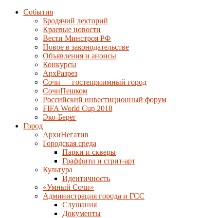
События
Бродячий лекторий
Краевые новости
Вести Минстроя РФ
Новое в законодательстве
Объявления и анонсы
Конкурсы
АрхРазрез
Сочи — гостеприимный город
СочиПешком
Российский инвестиционный форум
FIFA World Cup 2018
Эко-Берег
Город
АрхиНегатив
Городская среда
Парки и скверы
Граффити и стрит-арт
Культура
Идентичность
«Умный Сочи»
Администрация города и ГСС
Слушания
Документы