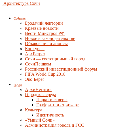
Архитектура Сочи
События
Бродячий лекторий
Краевые новости
Вести Минстроя РФ
Новое в законодательстве
Объявления и анонсы
Конкурсы
АрхРазрез
Сочи — гостеприимный город
СочиПешком
Российский инвестиционный форум
FIFA World Cup 2018
Эко-Берег
Город
АрхиНегатив
Городская среда
Парки и скверы
Граффити и стрит-арт
Культура
Идентичность
«Умный Сочи»
Администрация города и ГСС