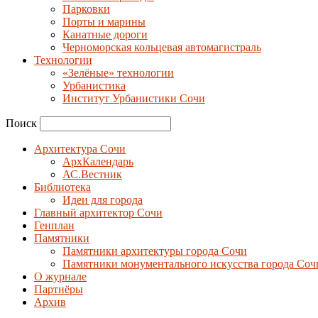
Парковки
Порты и марины
Канатные дороги
Черноморская кольцевая автомагистраль
Технологии
«Зелёные» технологии
Урбанистика
Институт Урбанистики Сочи
Поиск
Архитектура Сочи
АрхКалендарь
АС.Вестник
Библиотека
Идеи для города
Главный архитектор Сочи
Генплан
Памятники
Памятники архитектуры города Сочи
Памятники монументального искусства города Соч
О журнале
Партнёры
Архив