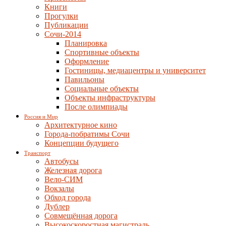
Книги
Прогулки
Публикации
Сочи-2014
Планировка
Спортивные объекты
Оформление
Гостиницы, медиацентры и университет
Павильоны
Социальные объекты
Объекты инфраструктуры
После олимпиады
Россия и Мир
Архитектурное кино
Города-побратимы Сочи
Концепции будущего
Транспорт
Автобусы
Железная дорога
Вело-СИМ
Вокзалы
Обход города
Дублер
Совмещённая дорога
Высокоскоростная магистраль