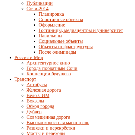
Публикации
Сочи-2014
Планировка
Спортивные объекты
Оформление
Гостиницы, медиацентры и университет
Павильоны
Социальные объекты
Объекты инфраструктуры
После олимпиады
Россия и Мир
Архитектурное кино
Города-побратимы Сочи
Концепции будущего
Транспорт
Автобусы
Железная дорога
Вело-СИМ
Вокзалы
Обход города
Дублер
Совмещённая дорога
Высокоскоростная магистраль
Развязки и перекрёстки
Мосты и переходы