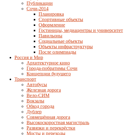
Публикации
Сочи-2014
Планировка
Спортивные объекты
Оформление
Гостиницы, медиацентры и университет
Павильоны
Социальные объекты
Объекты инфраструктуры
После олимпиады
Россия и Мир
Архитектурное кино
Города-побратимы Сочи
Концепции будущего
Транспорт
Автобусы
Железная дорога
Вело-СИМ
Вокзалы
Обход города
Дублер
Совмещённая дорога
Высокоскоростная магистраль
Развязки и перекрёстки
Мосты и переходы