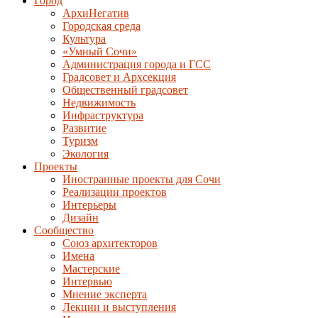
Город
АрхиНегатив
Городская среда
Культура
«Умный Сочи»
Администрация города и ГСС
Градсовет и Архсекция
Общественный градсовет
Недвижимость
Инфраструктура
Развитие
Туризм
Экология
Проекты
Иностранные проекты для Сочи
Реализации проектов
Интерьеры
Дизайн
Сообщество
Союз архитекторов
Имена
Мастерские
Интервью
Мнение эксперта
Лекции и выступления