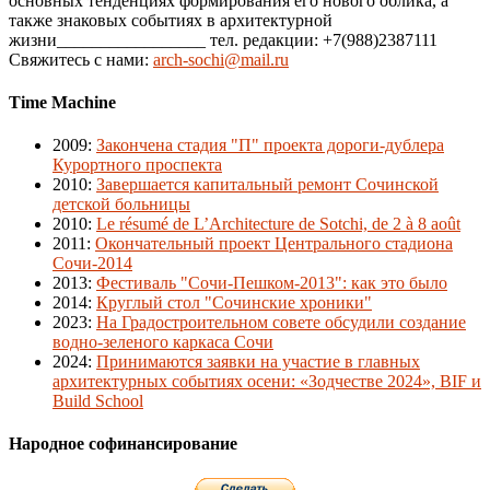
основных тенденциях формирования его нового облика, а
также знаковых событиях в архитектурной
жизни_________________ тел. редакции: +7(988)2387111
Свяжитесь с нами:
arch-sochi@mail.ru
Time Machine
2009
:
Закончена стадия "П" проекта дороги-дублера
Курортного проспекта
2010
:
Завершается капитальный ремонт Сочинской
детской больницы
2010
:
Le résumé de L’Architecture de Sotchi, de 2 à 8 août
2011
:
Окончательный проект Центрального стадиона
Сочи-2014
2013
:
Фестиваль "Сочи-Пешком-2013": как это было
2014
:
Круглый стол "Сочинские хроники"
2023
:
На Градостроительном совете обсудили создание
водно-зеленого каркаса Сочи
2024
:
Принимаются заявки на участие в главных
архитектурных событиях осени: «Зодчестве 2024», BIF и
Build School
Народное софинансирование