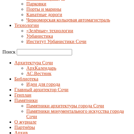
Парковки
Порты и марины
Канатные дороги
Черноморская кольцевая автомагистраль
Технологии
«Зелёные» технологии
Урбанистика
Институт Урбанистики Сочи
Поиск
Архитектура Сочи
АрхКалендарь
АС.Вестник
Библиотека
Идеи для города
Главный архитектор Сочи
Генплан
Памятники
Памятники архитектуры города Сочи
Памятники монументального искусства города
Сочи
О журнале
Партнёры
Архив