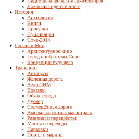
Национальная палата архитекторов
Локальная идентичность
История
Археология
Книги
Прогулки
Публикации
Сочи-2014
Россия и Мир
Архитектурное кино
Города-побратимы Сочи
Концепции будущего
Транспорт
Автобусы
Железная дорога
Вело-СИМ
Вокзалы
Обход города
Дублер
Совмещённая дорога
Высокоскоростная магистраль
Развязки и перекрёстки
Мосты и переходы
Парковки
Порты и марины