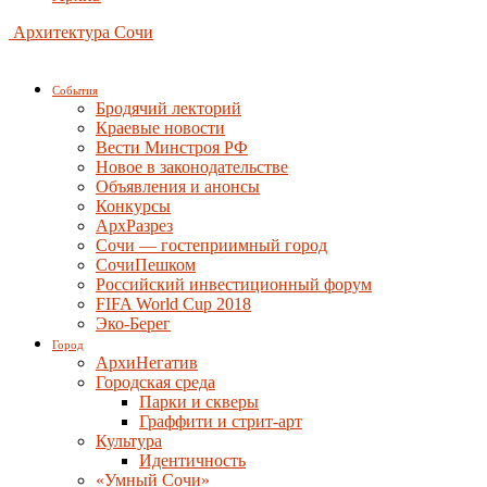
Архитектура Сочи
События
Бродячий лекторий
Краевые новости
Вести Минстроя РФ
Новое в законодательстве
Объявления и анонсы
Конкурсы
АрхРазрез
Сочи — гостеприимный город
СочиПешком
Российский инвестиционный форум
FIFA World Cup 2018
Эко-Берег
Город
АрхиНегатив
Городская среда
Парки и скверы
Граффити и стрит-арт
Культура
Идентичность
«Умный Сочи»