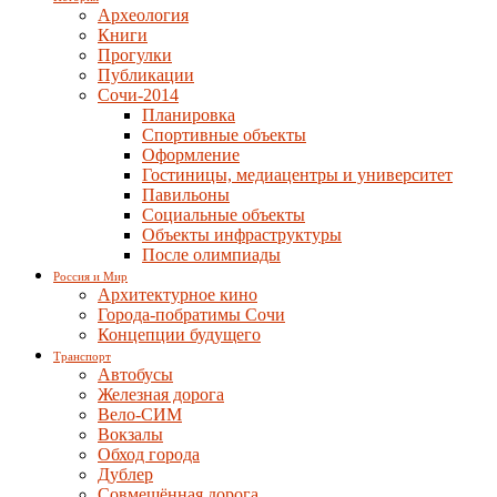
Археология
Книги
Прогулки
Публикации
Сочи-2014
Планировка
Спортивные объекты
Оформление
Гостиницы, медиацентры и университет
Павильоны
Социальные объекты
Объекты инфраструктуры
После олимпиады
Россия и Мир
Архитектурное кино
Города-побратимы Сочи
Концепции будущего
Транспорт
Автобусы
Железная дорога
Вело-СИМ
Вокзалы
Обход города
Дублер
Совмещённая дорога