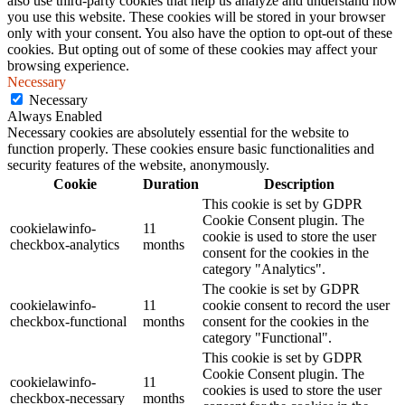
also use third-party cookies that help us analyze and understand how
you use this website. These cookies will be stored in your browser
only with your consent. You also have the option to opt-out of these
cookies. But opting out of some of these cookies may affect your
browsing experience.
Necessary
Necessary
Always Enabled
Necessary cookies are absolutely essential for the website to
function properly. These cookies ensure basic functionalities and
security features of the website, anonymously.
Cookie
Duration
Description
This cookie is set by GDPR
Cookie Consent plugin. The
cookielawinfo-
11
cookie is used to store the user
checkbox-analytics
months
consent for the cookies in the
category "Analytics".
The cookie is set by GDPR
cookielawinfo-
11
cookie consent to record the user
checkbox-functional
months
consent for the cookies in the
category "Functional".
This cookie is set by GDPR
Cookie Consent plugin. The
cookielawinfo-
11
cookies is used to store the user
checkbox-necessary
months