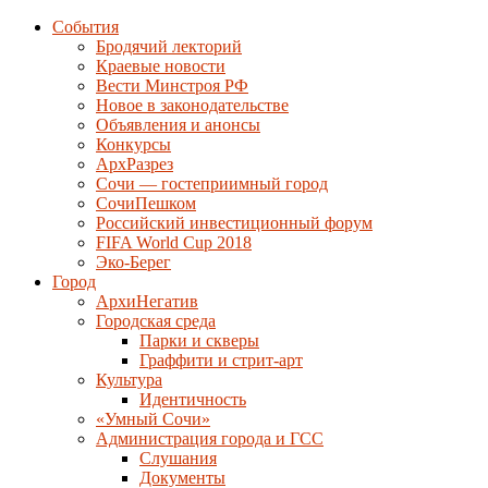
События
Бродячий лекторий
Краевые новости
Вести Минстроя РФ
Новое в законодательстве
Объявления и анонсы
Конкурсы
АрхРазрез
Сочи — гостеприимный город
СочиПешком
Российский инвестиционный форум
FIFA World Cup 2018
Эко-Берег
Город
АрхиНегатив
Городская среда
Парки и скверы
Граффити и стрит-арт
Культура
Идентичность
«Умный Сочи»
Администрация города и ГСС
Слушания
Документы