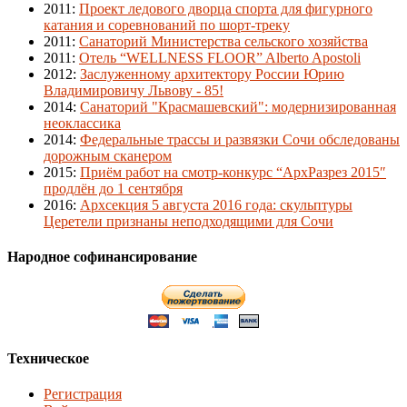
2011
:
Проект ледового дворца спорта для фигурного
катания и соревнований по шорт-треку
2011
:
Санаторий Министерства сельского хозяйства
2011
:
Отель “WELLNESS FLOOR” Alberto Apostoli
2012
:
Заслуженному архитектору России Юрию
Владимировичу Львову - 85!
2014
:
Санаторий "Красмашевский": модернизированная
неоклассика
2014
:
Федеральные трассы и развязки Сочи обследованы
дорожным сканером
2015
:
Приём работ на смотр-конкурс “АрхРазрез 2015″
продлён до 1 сентября
2016
:
Архсекция 5 августа 2016 года: скульптуры
Церетели признаны неподходящими для Сочи
Народное софинансирование
Техническое
Регистрация