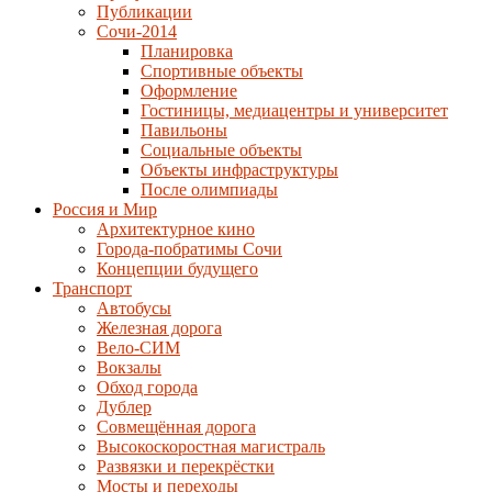
Публикации
Сочи-2014
Планировка
Спортивные объекты
Оформление
Гостиницы, медиацентры и университет
Павильоны
Социальные объекты
Объекты инфраструктуры
После олимпиады
Россия и Мир
Архитектурное кино
Города-побратимы Сочи
Концепции будущего
Транспорт
Автобусы
Железная дорога
Вело-СИМ
Вокзалы
Обход города
Дублер
Совмещённая дорога
Высокоскоростная магистраль
Развязки и перекрёстки
Мосты и переходы