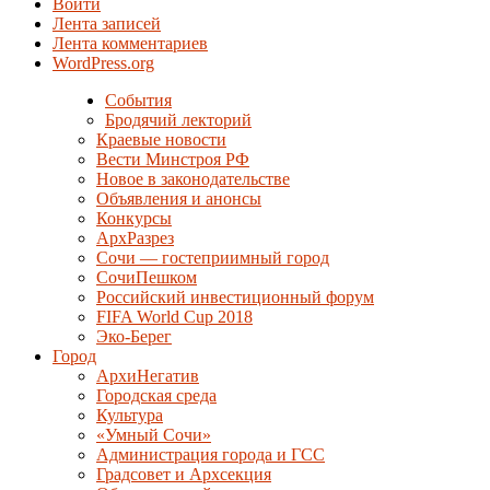
Войти
Лента записей
Лента комментариев
WordPress.org
События
Бродячий лекторий
Краевые новости
Вести Минстроя РФ
Новое в законодательстве
Объявления и анонсы
Конкурсы
АрхРазрез
Сочи — гостеприимный город
СочиПешком
Российский инвестиционный форум
FIFA World Cup 2018
Эко-Берег
Город
АрхиНегатив
Городская среда
Культура
«Умный Сочи»
Администрация города и ГСС
Градсовет и Архсекция