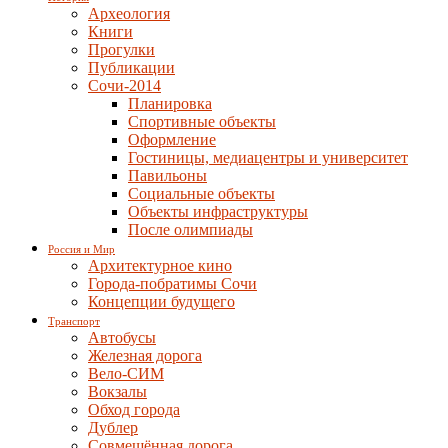
Археология
Книги
Прогулки
Публикации
Сочи-2014
Планировка
Спортивные объекты
Оформление
Гостиницы, медиацентры и университет
Павильоны
Социальные объекты
Объекты инфраструктуры
После олимпиады
Россия и Мир
Архитектурное кино
Города-побратимы Сочи
Концепции будущего
Транспорт
Автобусы
Железная дорога
Вело-СИМ
Вокзалы
Обход города
Дублер
Совмещённая дорога