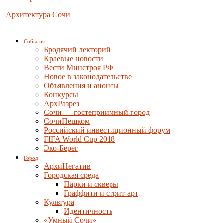
Архитектура Сочи
События
Бродячий лекторий
Краевые новости
Вести Минстроя РФ
Новое в законодательстве
Объявления и анонсы
Конкурсы
АрхРазрез
Сочи — гостеприимный город
СочиПешком
Российский инвестиционный форум
FIFA World Cup 2018
Эко-Берег
Город
АрхиНегатив
Городская среда
Парки и скверы
Граффити и стрит-арт
Культура
Идентичность
«Умный Сочи»