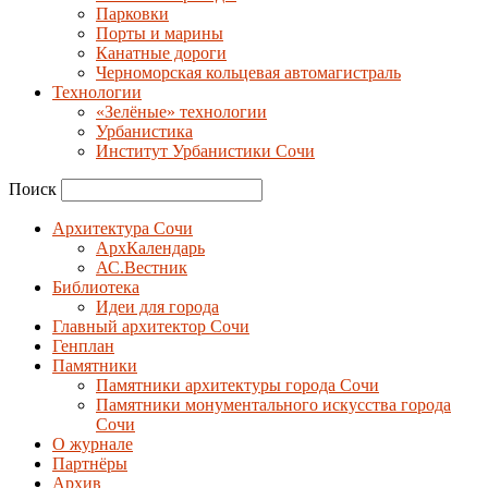
Парковки
Порты и марины
Канатные дороги
Черноморская кольцевая автомагистраль
Технологии
«Зелёные» технологии
Урбанистика
Институт Урбанистики Сочи
Поиск
Архитектура Сочи
АрхКалендарь
АС.Вестник
Библиотека
Идеи для города
Главный архитектор Сочи
Генплан
Памятники
Памятники архитектуры города Сочи
Памятники монументального искусства города
Сочи
О журнале
Партнёры
Архив