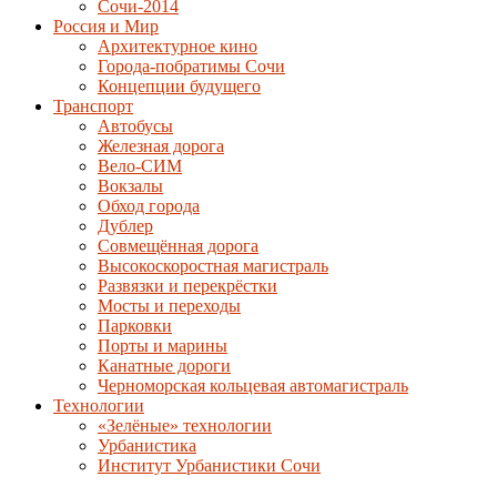
Сочи-2014
Россия и Мир
Архитектурное кино
Города-побратимы Сочи
Концепции будущего
Транспорт
Автобусы
Железная дорога
Вело-СИМ
Вокзалы
Обход города
Дублер
Совмещённая дорога
Высокоскоростная магистраль
Развязки и перекрёстки
Мосты и переходы
Парковки
Порты и марины
Канатные дороги
Черноморская кольцевая автомагистраль
Технологии
«Зелёные» технологии
Урбанистика
Институт Урбанистики Сочи