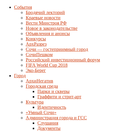
События
Бродячий лекторий
Краевые новости
Вести Минстроя РФ
Новое в законодательстве
Объявления и анонсы
Конкурсы
АрхРазрез
Сочи — гостеприимный город
СочиПешком
Российский инвестиционный форум
FIFA World Cup 2018
Эко-Берег
Город
АрхиНегатив
Городская среда
Парки и скверы
Граффити и стрит-арт
Культура
Идентичность
«Умный Сочи»
Администрация города и ГСС
Слушания
Документы