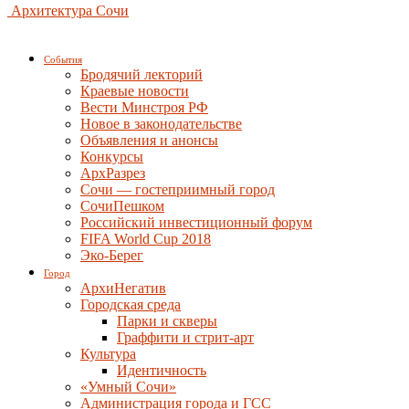
Архитектура Сочи
События
Бродячий лекторий
Краевые новости
Вести Минстроя РФ
Новое в законодательстве
Объявления и анонсы
Конкурсы
АрхРазрез
Сочи — гостеприимный город
СочиПешком
Российский инвестиционный форум
FIFA World Cup 2018
Эко-Берег
Город
АрхиНегатив
Городская среда
Парки и скверы
Граффити и стрит-арт
Культура
Идентичность
«Умный Сочи»
Администрация города и ГСС