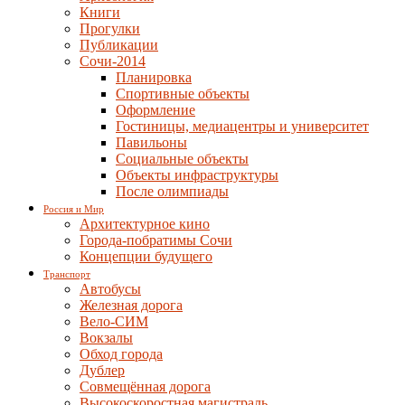
Книги
Прогулки
Публикации
Сочи-2014
Планировка
Спортивные объекты
Оформление
Гостиницы, медиацентры и университет
Павильоны
Социальные объекты
Объекты инфраструктуры
После олимпиады
Россия и Мир
Архитектурное кино
Города-побратимы Сочи
Концепции будущего
Транспорт
Автобусы
Железная дорога
Вело-СИМ
Вокзалы
Обход города
Дублер
Совмещённая дорога
Высокоскоростная магистраль