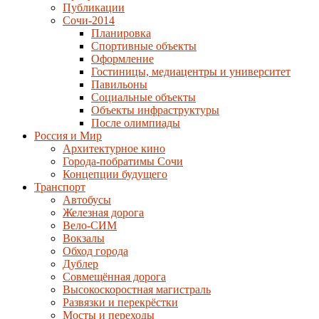
Публикации
Сочи-2014
Планировка
Спортивные объекты
Оформление
Гостиницы, медиацентры и университет
Павильоны
Социальные объекты
Объекты инфраструктуры
После олимпиады
Россия и Мир
Архитектурное кино
Города-побратимы Сочи
Концепции будущего
Транспорт
Автобусы
Железная дорога
Вело-СИМ
Вокзалы
Обход города
Дублер
Совмещённая дорога
Высокоскоростная магистраль
Развязки и перекрёстки
Мосты и переходы