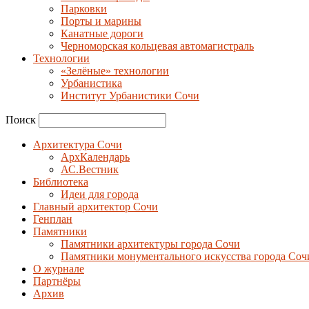
Парковки
Порты и марины
Канатные дороги
Черноморская кольцевая автомагистраль
Технологии
«Зелёные» технологии
Урбанистика
Институт Урбанистики Сочи
Поиск
Архитектура Сочи
АрхКалендарь
АС.Вестник
Библиотека
Идеи для города
Главный архитектор Сочи
Генплан
Памятники
Памятники архитектуры города Сочи
Памятники монументального искусства города Соч
О журнале
Партнёры
Архив