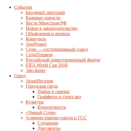
События
Бродячий лекторий
Краевые новости
Вести Минстроя РФ
Новое в законодательстве
Объявления и анонсы
Конкурсы
АрхРазрез
Сочи — гостеприимный город
СочиПешком
Российский инвестиционный форум
FIFA World Cup 2018
Эко-Берег
Город
АрхиНегатив
Городская среда
Парки и скверы
Граффити и стрит-арт
Культура
Идентичность
«Умный Сочи»
Администрация города и ГСС
Слушания
Документы