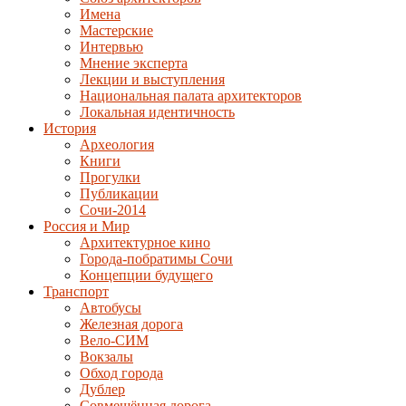
Имена
Мастерские
Интервью
Мнение эксперта
Лекции и выступления
Национальная палата архитекторов
Локальная идентичность
История
Археология
Книги
Прогулки
Публикации
Сочи-2014
Россия и Мир
Архитектурное кино
Города-побратимы Сочи
Концепции будущего
Транспорт
Автобусы
Железная дорога
Вело-СИМ
Вокзалы
Обход города
Дублер
Совмещённая дорога