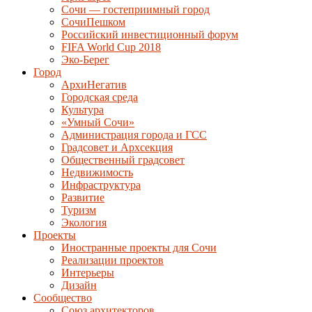
Сочи — гостеприимный город
СочиПешком
Российский инвестиционный форум
FIFA World Cup 2018
Эко-Берег
Город
АрхиНегатив
Городская среда
Культура
«Умный Сочи»
Администрация города и ГСС
Градсовет и Архсекция
Общественный градсовет
Недвижимость
Инфраструктура
Развитие
Туризм
Экология
Проекты
Иностранные проекты для Сочи
Реализации проектов
Интерьеры
Дизайн
Сообщество
Союз архитекторов