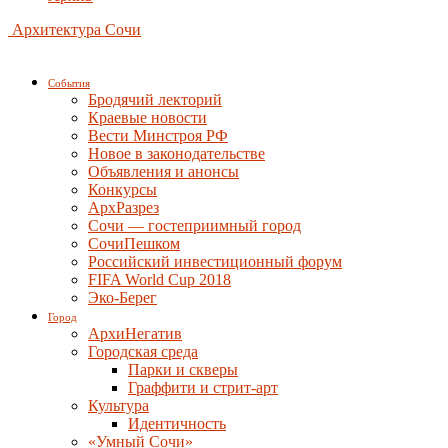
Архитектура Сочи
События
Бродячий лекторий
Краевые новости
Вести Минстроя РФ
Новое в законодательстве
Объявления и анонсы
Конкурсы
АрхРазрез
Сочи — гостеприимный город
СочиПешком
Российский инвестиционный форум
FIFA World Cup 2018
Эко-Берег
Город
АрхиНегатив
Городская среда
Парки и скверы
Граффити и стрит-арт
Культура
Идентичность
«Умный Сочи»