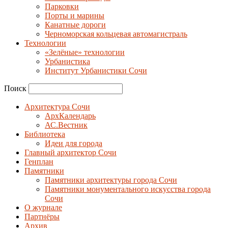
Парковки
Порты и марины
Канатные дороги
Черноморская кольцевая автомагистраль
Технологии
«Зелёные» технологии
Урбанистика
Институт Урбанистики Сочи
Поиск
Архитектура Сочи
АрхКалендарь
АС.Вестник
Библиотека
Идеи для города
Главный архитектор Сочи
Генплан
Памятники
Памятники архитектуры города Сочи
Памятники монументального искусства города
Сочи
О журнале
Партнёры
Архив