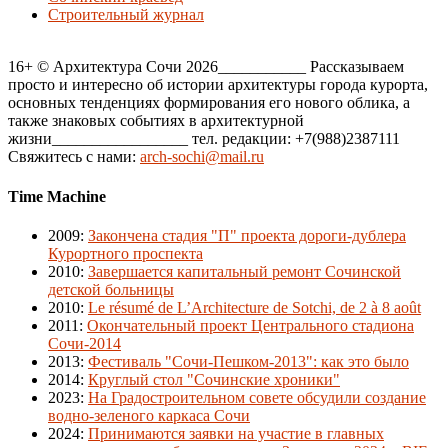
Строительный журнал
16+ © Архитектура Сочи 2026___________ Рассказываем
просто и интересно об истории архитектуры города курорта,
основных тенденциях формирования его нового облика, а
также знаковых событиях в архитектурной
жизни_________________ тел. редакции: +7(988)2387111
Свяжитесь с нами:
arch-sochi@mail.ru
Time Machine
2009
:
Закончена стадия "П" проекта дороги-дублера
Курортного проспекта
2010
:
Завершается капитальный ремонт Сочинской
детской больницы
2010
:
Le résumé de L’Architecture de Sotchi, de 2 à 8 août
2011
:
Окончательный проект Центрального стадиона
Сочи-2014
2013
:
Фестиваль "Сочи-Пешком-2013": как это было
2014
:
Круглый стол "Сочинские хроники"
2023
:
На Градостроительном совете обсудили создание
водно-зеленого каркаса Сочи
2024
:
Принимаются заявки на участие в главных