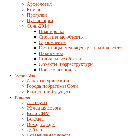
Археология
Книги
Прогулки
Публикации
Сочи-2014
Планировка
Спортивные объекты
Оформление
Гостиницы, медиацентры и университет
Павильоны
Социальные объекты
Объекты инфраструктуры
После олимпиады
Россия и Мир
Архитектурное кино
Города-побратимы Сочи
Концепции будущего
Транспорт
Автобусы
Железная дорога
Вело-СИМ
Вокзалы
Обход города
Дублер
Совмещённая дорога