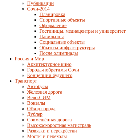
Публикации
Сочи-2014
Планировка
Спортивные объекты
Оформление
Гостиницы, медиацентры и университет
Павильоны
Социальные объекты
Объекты инфраструктуры
После олимпиады
Россия и Мир
Архитектурное кино
Города-побратимы Сочи
Концепции будущего
Транспорт
Автобусы
Железная дорога
Вело-СИМ
Вокзалы
Обход города
Дублер
Совмещённая дорога
Высокоскоростная магистраль
Развязки и перекрёстки
Мосты и переходы