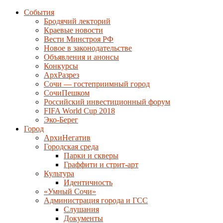
События
Бродячий лекторий
Краевые новости
Вести Минстроя РФ
Новое в законодательстве
Объявления и анонсы
Конкурсы
АрхРазрез
Сочи — гостеприимный город
СочиПешком
Российский инвестиционный форум
FIFA World Cup 2018
Эко-Берег
Город
АрхиНегатив
Городская среда
Парки и скверы
Граффити и стрит-арт
Культура
Идентичность
«Умный Сочи»
Администрация города и ГСС
Слушания
Документы