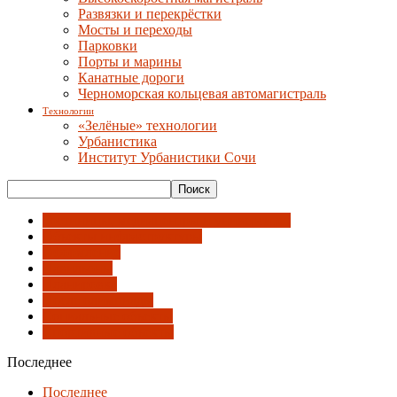
Развязки и перекрёстки
Мосты и переходы
Парковки
Порты и марины
Канатные дороги
Черноморская кольцевая автомагистраль
Технологии
«Зелёные» технологии
Урбанистика
Институт Урбанистики Сочи
Гостиницы, медиацентры и университет
Объекты инфраструктуры
Оформление
Павильоны
Планировка
После олимпиады
Социальные объекты
Спортивные объекты
Последнее
Последнее