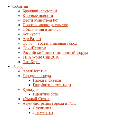
События
Бродячий лекторий
Краевые новости
Вести Минстроя РФ
Новое в законодательстве
Объявления и анонсы
Конкурсы
АрхРазрез
Сочи — гостеприимный город
СочиПешком
Российский инвестиционный форум
FIFA World Cup 2018
Эко-Берег
Город
АрхиНегатив
Городская среда
Парки и скверы
Граффити и стрит-арт
Культура
Идентичность
«Умный Сочи»
Администрация города и ГСС
Слушания
Документы