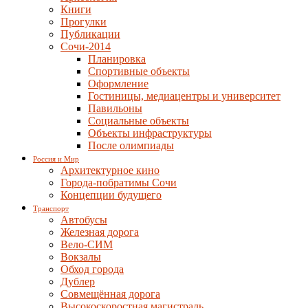
Книги
Прогулки
Публикации
Сочи-2014
Планировка
Спортивные объекты
Оформление
Гостиницы, медиацентры и университет
Павильоны
Социальные объекты
Объекты инфраструктуры
После олимпиады
Россия и Мир
Архитектурное кино
Города-побратимы Сочи
Концепции будущего
Транспорт
Автобусы
Железная дорога
Вело-СИМ
Вокзалы
Обход города
Дублер
Совмещённая дорога
Высокоскоростная магистраль