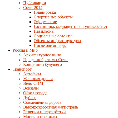
Публикации
Сочи-2014
Планировка
Спортивные объекты
Оформление
Гостиницы, медиацентры и университет
Павильоны
Социальные объекты
Объекты инфраструктуры
После олимпиады
Россия и Мир
Архитектурное кино
Города-побратимы Сочи
Концепции будущего
Транспорт
Автобусы
Железная дорога
Вело-СИМ
Вокзалы
Обход города
Дублер
Совмещённая дорога
Высокоскоростная магистраль
Развязки и перекрёстки
Мосты и переходы