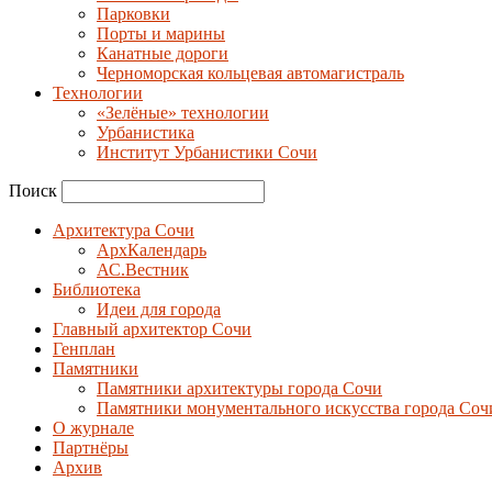
Парковки
Порты и марины
Канатные дороги
Черноморская кольцевая автомагистраль
Технологии
«Зелёные» технологии
Урбанистика
Институт Урбанистики Сочи
Поиск
Архитектура Сочи
АрхКалендарь
АС.Вестник
Библиотека
Идеи для города
Главный архитектор Сочи
Генплан
Памятники
Памятники архитектуры города Сочи
Памятники монументального искусства города Соч
О журнале
Партнёры
Архив