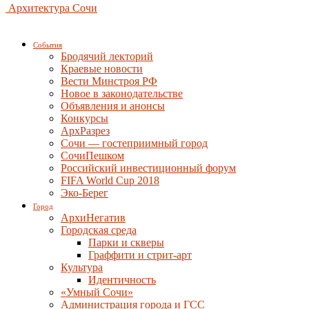
Архитектура Сочи
События
Бродячий лекторий
Краевые новости
Вести Минстроя РФ
Новое в законодательстве
Объявления и анонсы
Конкурсы
АрхРазрез
Сочи — гостеприимный город
СочиПешком
Российский инвестиционный форум
FIFA World Cup 2018
Эко-Берег
Город
АрхиНегатив
Городская среда
Парки и скверы
Граффити и стрит-арт
Культура
Идентичность
«Умный Сочи»
Администрация города и ГСС