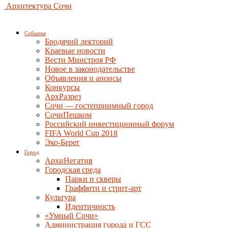
Архитектура Сочи
События
Бродячий лекторий
Краевые новости
Вести Минстроя РФ
Новое в законодательстве
Объявления и анонсы
Конкурсы
АрхРазрез
Сочи — гостеприимный город
СочиПешком
Российский инвестиционный форум
FIFA World Cup 2018
Эко-Берег
Город
АрхиНегатив
Городская среда
Парки и скверы
Граффити и стрит-арт
Культура
Идентичность
«Умный Сочи»
Администрация города и ГСС