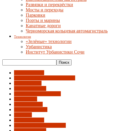
Развязки и перекрёстки
Мосты и переходы
Парковки
Порты и марины
Канатные дороги
Черноморская кольцевая автомагистраль
Технологии
«Зелёные» технологии
Урбанистика
Институт Урбанистики Сочи
"Умный Сочи"
Администрация города и ГСС
АрхиНегатив
Городская среда
Градсовет и Архсекция
Документы
Идентичность
Инфраструктура
Культура
Недвижимость
Общественный градсовет
Парки и скверы