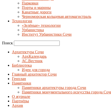
Парковки
Порты и марины
Канатные дороги
Черноморская кольцевая автомагистраль
Технологии
«Зелёные» технологии
Урбанистика
Институт Урбанистики Сочи
Поиск
Архитектура Сочи
АрхКалендарь
АС.Вестник
Библиотека
Идеи для города
Главный архитектор Сочи
Генплан
Памятники
Памятники архитектуры города Сочи
Памятники монументального искусства города Соч
О журнале
Партнёры
Архив