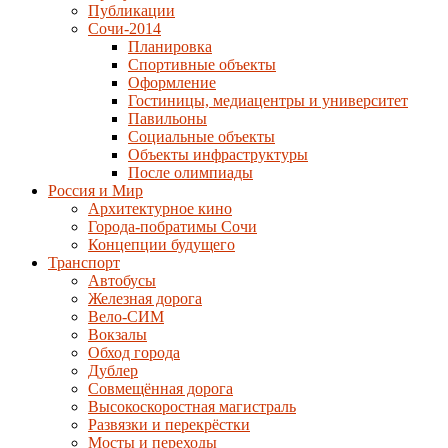
Публикации
Сочи-2014
Планировка
Спортивные объекты
Оформление
Гостиницы, медиацентры и университет
Павильоны
Социальные объекты
Объекты инфраструктуры
После олимпиады
Россия и Мир
Архитектурное кино
Города-побратимы Сочи
Концепции будущего
Транспорт
Автобусы
Железная дорога
Вело-СИМ
Вокзалы
Обход города
Дублер
Совмещённая дорога
Высокоскоростная магистраль
Развязки и перекрёстки
Мосты и переходы