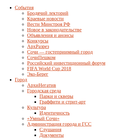
События
Бродячий лекторий
Краевые новости
Вести Минстроя РФ
Новое в законодательстве
Объявления и анонсы
Конкурсы
АрхРазрез
Сочи — гостеприимный город
СочиПешком
Российский инвестиционный форум
FIFA World Cup 2018
Эко-Берег
Город
АрхиНегатив
Городская среда
Парки и скверы
Граффити и стрит-арт
Культура
Идентичность
«Умный Сочи»
Администрация города и ГСС
Слушания
Документы