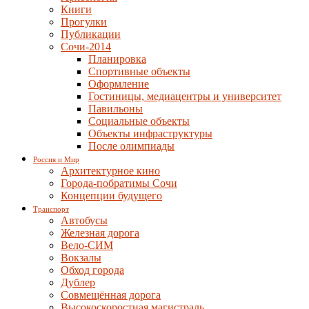
Книги
Прогулки
Публикации
Сочи-2014
Планировка
Спортивные объекты
Оформление
Гостиницы, медиацентры и университет
Павильоны
Социальные объекты
Объекты инфраструктуры
После олимпиады
Россия и Мир
Архитектурное кино
Города-побратимы Сочи
Концепции будущего
Транспорт
Автобусы
Железная дорога
Вело-СИМ
Вокзалы
Обход города
Дублер
Совмещённая дорога
Высокоскоростная магистраль