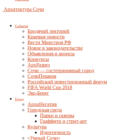
Архитектура Сочи
События
Бродячий лекторий
Краевые новости
Вести Минстроя РФ
Новое в законодательстве
Объявления и анонсы
Конкурсы
АрхРазрез
Сочи — гостеприимный город
СочиПешком
Российский инвестиционный форум
FIFA World Cup 2018
Эко-Берег
Город
АрхиНегатив
Городская среда
Парки и скверы
Граффити и стрит-арт
Культура
Идентичность
«Умный Сочи»