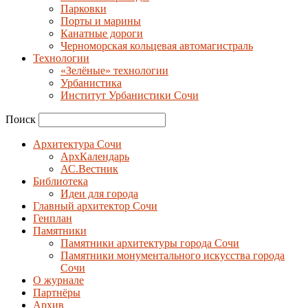
Парковки
Порты и марины
Канатные дороги
Черноморская кольцевая автомагистраль
Технологии
«Зелёные» технологии
Урбанистика
Институт Урбанистики Сочи
Поиск
Архитектура Сочи
АрхКалендарь
АС.Вестник
Библиотека
Идеи для города
Главный архитектор Сочи
Генплан
Памятники
Памятники архитектуры города Сочи
Памятники монументального искусства города
Сочи
О журнале
Партнёры
Архив