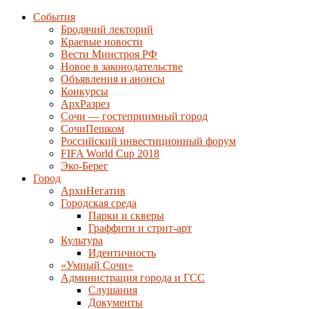
События
Бродячий лекторий
Краевые новости
Вести Минстроя РФ
Новое в законодательстве
Объявления и анонсы
Конкурсы
АрхРазрез
Сочи — гостеприимный город
СочиПешком
Российский инвестиционный форум
FIFA World Cup 2018
Эко-Берег
Город
АрхиНегатив
Городская среда
Парки и скверы
Граффити и стрит-арт
Культура
Идентичность
«Умный Сочи»
Администрация города и ГСС
Слушания
Документы