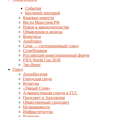
События
Бродячий лекторий
Краевые новости
Вести Минстроя РФ
Новое в законодательстве
Объявления и анонсы
Конкурсы
АрхРазрез
Сочи — гостеприимный город
СочиПешком
Российский инвестиционный форум
FIFA World Cup 2018
Эко-Берег
Город
АрхиНегатив
Городская среда
Культура
«Умный Сочи»
Администрация города и ГСС
Градсовет и Архсекция
Общественный градсовет
Недвижимость
Инфраструктура
Развитие