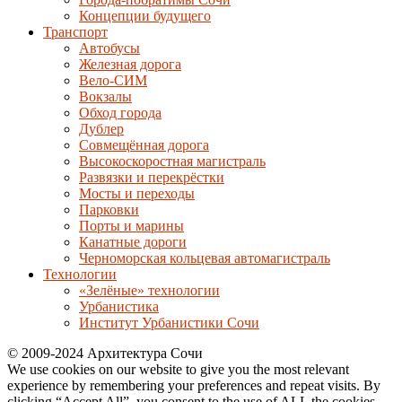
Концепции будущего
Транспорт
Автобусы
Железная дорога
Вело-СИМ
Вокзалы
Обход города
Дублер
Совмещённая дорога
Высокоскоростная магистраль
Развязки и перекрёстки
Мосты и переходы
Парковки
Порты и марины
Канатные дороги
Черноморская кольцевая автомагистраль
Технологии
«Зелёные» технологии
Урбанистика
Институт Урбанистики Сочи
© 2009-2024 Архитектура Сочи
We use cookies on our website to give you the most relevant
experience by remembering your preferences and repeat visits. By
clicking “Accept All”, you consent to the use of ALL the cookies.