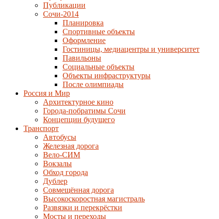
Публикации
Сочи-2014
Планировка
Спортивные объекты
Оформление
Гостиницы, медиацентры и университет
Павильоны
Социальные объекты
Объекты инфраструктуры
После олимпиады
Россия и Мир
Архитектурное кино
Города-побратимы Сочи
Концепции будущего
Транспорт
Автобусы
Железная дорога
Вело-СИМ
Вокзалы
Обход города
Дублер
Совмещённая дорога
Высокоскоростная магистраль
Развязки и перекрёстки
Мосты и переходы