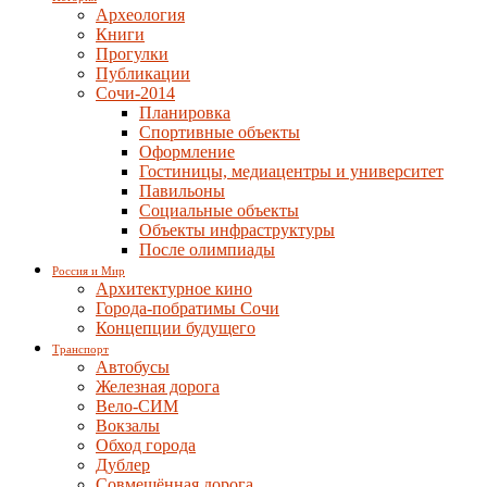
Археология
Книги
Прогулки
Публикации
Сочи-2014
Планировка
Спортивные объекты
Оформление
Гостиницы, медиацентры и университет
Павильоны
Социальные объекты
Объекты инфраструктуры
После олимпиады
Россия и Мир
Архитектурное кино
Города-побратимы Сочи
Концепции будущего
Транспорт
Автобусы
Железная дорога
Вело-СИМ
Вокзалы
Обход города
Дублер
Совмещённая дорога