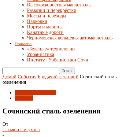
Высокоскоростная магистраль
Развязки и перекрёстки
Мосты и переходы
Парковки
Порты и марины
Канатные дороги
Черноморская кольцевая автомагистраль
Технологии
«Зелёные» технологии
Урбанистика
Институт Урбанистики Сочи
Домой
События
Бродячий лекторий
Сочинский стиль
озеленения
Бродячий лекторий
События
Сочинский стиль озеленения
От
Татьяна Петухова
-