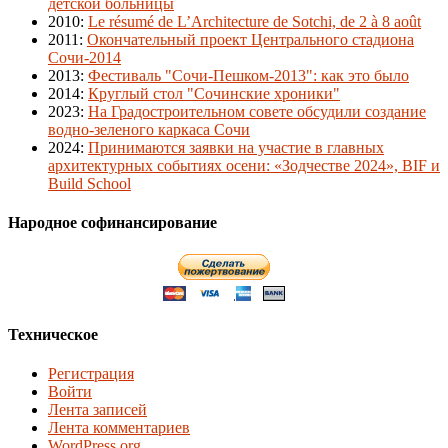
детской больницы
2010
:
Le résumé de L’Architecture de Sotchi, de 2 à 8 août
2011
:
Окончательный проект Центрального стадиона
Сочи-2014
2013
:
Фестиваль "Сочи-Пешком-2013": как это было
2014
:
Круглый стол "Сочинские хроники"
2023
:
На Градостроительном совете обсудили создание
водно-зеленого каркаса Сочи
2024
:
Принимаются заявки на участие в главных
архитектурных событиях осени: «Зодчестве 2024», BIF и
Build School
Народное софинансирование
Техническое
Регистрация
Войти
Лента записей
Лента комментариев
WordPress.org