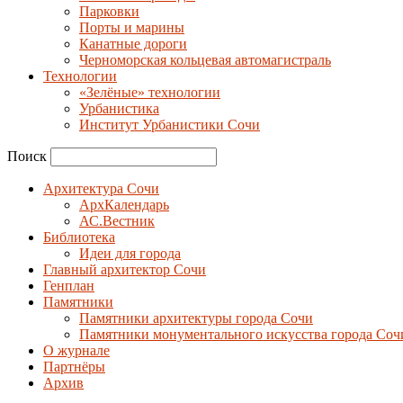
Парковки
Порты и марины
Канатные дороги
Черноморская кольцевая автомагистраль
Технологии
«Зелёные» технологии
Урбанистика
Институт Урбанистики Сочи
Поиск
Архитектура Сочи
АрхКалендарь
АС.Вестник
Библиотека
Идеи для города
Главный архитектор Сочи
Генплан
Памятники
Памятники архитектуры города Сочи
Памятники монументального искусства города Соч
О журнале
Партнёры
Архив