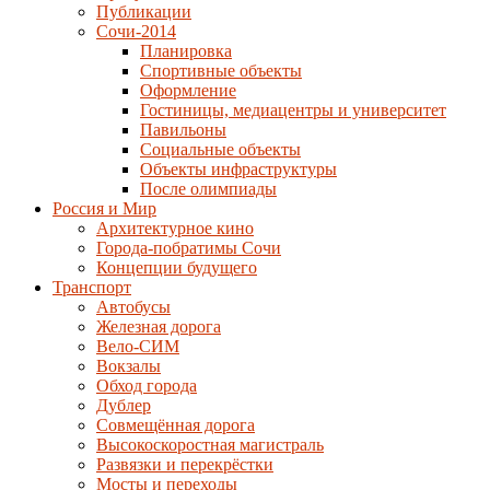
Публикации
Сочи-2014
Планировка
Спортивные объекты
Оформление
Гостиницы, медиацентры и университет
Павильоны
Социальные объекты
Объекты инфраструктуры
После олимпиады
Россия и Мир
Архитектурное кино
Города-побратимы Сочи
Концепции будущего
Транспорт
Автобусы
Железная дорога
Вело-СИМ
Вокзалы
Обход города
Дублер
Совмещённая дорога
Высокоскоростная магистраль
Развязки и перекрёстки
Мосты и переходы