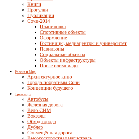
Книги
Прогулки
Публикации
Сочи-2014
Планировка
Спортивные объекты
Оформление
Гостиницы, медиацентры и университет
Павильоны
Социальные объекты
Объекты инфраструктуры
После олимпиады
Россия и Мир
Архитектурное кино
Города-побратимы Сочи
Концепции будущего
Транспорт
Автобусы
Железная дорога
Вело-СИМ
Вокзалы
Обход города
Дублер
Совмещённая дорога
Высокоскоростная магистраль