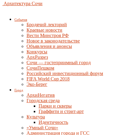
Архитектура Сочи
События
Бродячий лекторий
Краевые новости
Вести Минстроя РФ
Новое в законодательстве
Объявления и анонсы
Конкурсы
АрхРазрез
Сочи — гостеприимный город
СочиПешком
Российский инвестиционный форум
FIFA World Cup 2018
Эко-Берег
Город
АрхиНегатив
Городская среда
Парки и скверы
Граффити и стрит-арт
Культура
Идентичность
«Умный Сочи»
Администрация города и ГСС