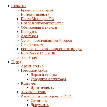
События
Бродячий лекторий
Краевые новости
Вести Минстроя РФ
Новое в законодательстве
Объявления и анонсы
Конкурсы
АрхРазрез
Сочи — гостеприимный город
СочиПешком
Российский инвестиционный форум
FIFA World Cup 2018
Эко-Берег
Город
АрхиНегатив
Городская среда
Парки и скверы
Граффити и стрит-арт
Культура
Идентичность
«Умный Сочи»
Администрация города и ГСС
Слушания
Документы