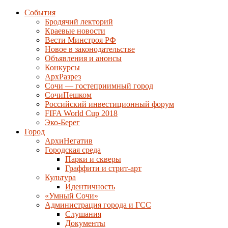
События
Бродячий лекторий
Краевые новости
Вести Минстроя РФ
Новое в законодательстве
Объявления и анонсы
Конкурсы
АрхРазрез
Сочи — гостеприимный город
СочиПешком
Российский инвестиционный форум
FIFA World Cup 2018
Эко-Берег
Город
АрхиНегатив
Городская среда
Парки и скверы
Граффити и стрит-арт
Культура
Идентичность
«Умный Сочи»
Администрация города и ГСС
Слушания
Документы