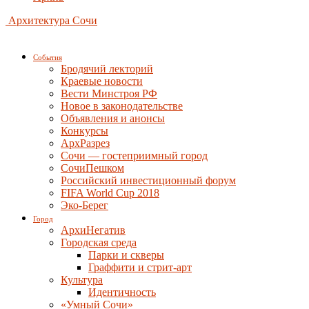
Архитектура Сочи
События
Бродячий лекторий
Краевые новости
Вести Минстроя РФ
Новое в законодательстве
Объявления и анонсы
Конкурсы
АрхРазрез
Сочи — гостеприимный город
СочиПешком
Российский инвестиционный форум
FIFA World Cup 2018
Эко-Берег
Город
АрхиНегатив
Городская среда
Парки и скверы
Граффити и стрит-арт
Культура
Идентичность
«Умный Сочи»