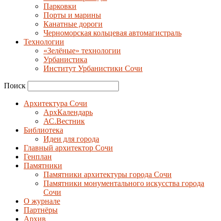
Парковки
Порты и марины
Канатные дороги
Черноморская кольцевая автомагистраль
Технологии
«Зелёные» технологии
Урбанистика
Институт Урбанистики Сочи
Поиск
Архитектура Сочи
АрхКалендарь
АС.Вестник
Библиотека
Идеи для города
Главный архитектор Сочи
Генплан
Памятники
Памятники архитектуры города Сочи
Памятники монументального искусства города
Сочи
О журнале
Партнёры
Архив