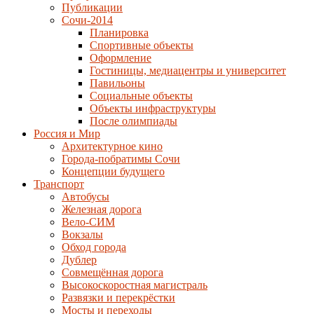
Публикации
Сочи-2014
Планировка
Спортивные объекты
Оформление
Гостиницы, медиацентры и университет
Павильоны
Социальные объекты
Объекты инфраструктуры
После олимпиады
Россия и Мир
Архитектурное кино
Города-побратимы Сочи
Концепции будущего
Транспорт
Автобусы
Железная дорога
Вело-СИМ
Вокзалы
Обход города
Дублер
Совмещённая дорога
Высокоскоростная магистраль
Развязки и перекрёстки
Мосты и переходы