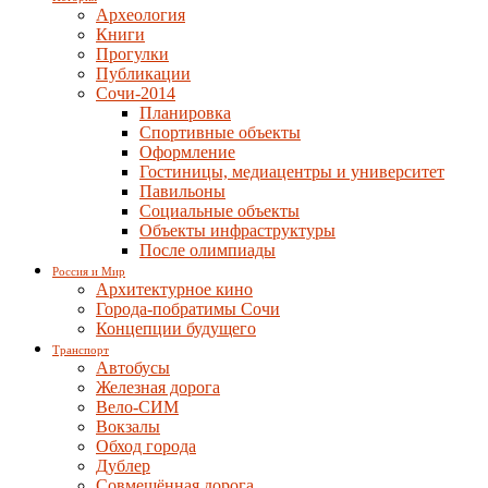
Археология
Книги
Прогулки
Публикации
Сочи-2014
Планировка
Спортивные объекты
Оформление
Гостиницы, медиацентры и университет
Павильоны
Социальные объекты
Объекты инфраструктуры
После олимпиады
Россия и Мир
Архитектурное кино
Города-побратимы Сочи
Концепции будущего
Транспорт
Автобусы
Железная дорога
Вело-СИМ
Вокзалы
Обход города
Дублер
Совмещённая дорога