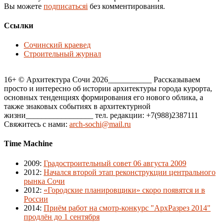
Вы можете
подписатьсяi
без комментирования.
Ссылки
Сочинский краевед
Строительный журнал
16+ © Архитектура Сочи 2026___________ Рассказываем
просто и интересно об истории архитектуры города курорта,
основных тенденциях формирования его нового облика, а
также знаковых событиях в архитектурной
жизни_________________ тел. редакции: +7(988)2387111
Свяжитесь с нами:
arch-sochi@mail.ru
Time Machine
2009
:
Градостроительный совет 06 августа 2009
2012
:
Начался второй этап реконструкции центрального
рынка Сочи
2012
:
«Городские планировщики» скоро появятся и в
России
2014
:
Приём работ на смотр-конкурс "АрхРазрез 2014"
продлён до 1 сентября