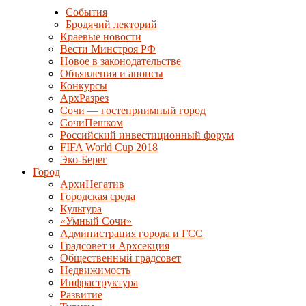
События
Бродячий лекторий
Краевые новости
Вести Минстроя РФ
Новое в законодательстве
Объявления и анонсы
Конкурсы
АрхРазрез
Сочи — гостеприимный город
СочиПешком
Российский инвестиционный форум
FIFA World Cup 2018
Эко-Берег
Город
АрхиНегатив
Городская среда
Культура
«Умный Сочи»
Администрация города и ГСС
Градсовет и Архсекция
Общественный градсовет
Недвижимость
Инфраструктура
Развитие